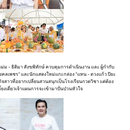
หม่ม – ธิติมา สังขพิทักษ์ ควบคุมการดำเนินงาน และ ผู้กำกับ
มงคลเพชร” และนักแสดงใหม่แกะกล่อง “แทน – ดวงแก้ว ปิยะ
รกิจสาวที่อยากเปลี่ยนสวนสนุกเป็นโรงเรียนกวดวิชา แต่ต้อง
้ยงเดี่ยวเจ้าแผนการจะเข้ามาปั่นป่วนหัวใจ