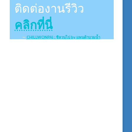
ติดต่องานรีวิว
คลิกที่นี่
CHILLWONPAI : ชิลวนไป by แพนด้าบวมน้ำ