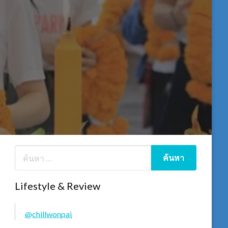
Lifestyle & Review
@chillwonpai