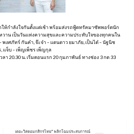
้กำลังใจกันตั้งแต่เช้า พร้อมส่งรถฟู้ดทรัคมาซัพพอร์ตนัก
คาวหวาน เป็นวันแห่งความสุขและความประทับใจของทุกคนใน
พงศภัทร์ กันคำ, จ๊ะจ๋า – แดนดาว ยมาภัย, เป็นไต๋ – นัฐนิช
, แจ็บ – เพ็ญเพ็ชร เพ็ญกุล
เวลา 20.30 น. เริ่มตอนแรก 20 กุมภาพันธ์ ทางช่อง 3 กด 33
เดอะวิสดอมกสิกรไทย* พลิกโฉมประสบการณ์