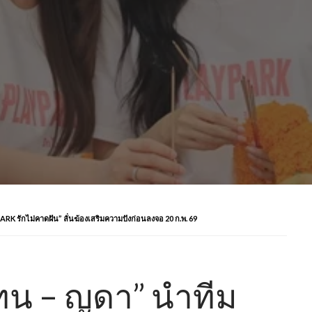
RK รักไม่คาดฝัน” ลั่นฆ้องเสริมความปังก่อนลงจอ 20 ก.พ. 69
ทน – ญดา” นำทีม