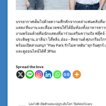
บรรยากาศเต็มไปด้วยความคึกคักจากเหล่าแฟนคลับที่มาให
แสดง ทีมงาน และสื่อมวลชนให้ได้อิ่มท้องทั้งอาหาร
งานพร้อมด้วยทีมนักแสดงที่มาร่วมเสริมความปัง ฟลุ๊คจ์ – 
ประดิษฐาน, อาลีน่า โด๊หลิ่ง, อ๋อง – สิทธานต์ ศุภเกรียงไกร
พร้อมเปิดสวนสนุก “Play Park รักไม่คาดฝัน” ทุกวันศุกร์ 
และดูออนไลน์ได้ที่ 3Plus
Spread the love
Levi’s® เปิดตัวแคมเปญระดับโลก “Behind Every