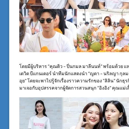
โดยมีผู้บริหาร “คุณดิว – ปิ่นกมล มาลีนนท์” พร้อมด้วย แ
เดวิด บีแกนเดอร์ นำทีมนักแสดงนำ “ญดา – นริลญา กุล
อุย” โดยจะพาไปรู้จักเรื่องราวความรักของ “ลิลิน” นักธุ
มาเจอกับอุปสรรคจากผู้จัดการสวนสนุก “อิงอิง” คุณแม่เลี