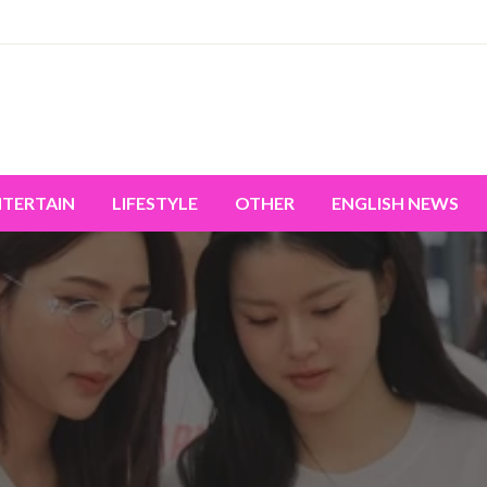
miss the world's movement.
NTERTAIN
LIFESTYLE
OTHER
ENGLISH NEWS