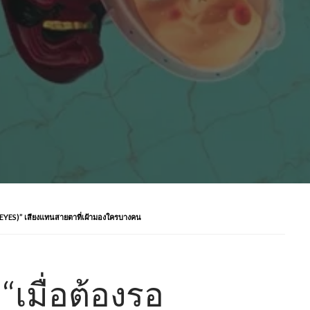
NG EYES)” เสียงแทนสายตาที่เฝ้ามองใครบางคน
 “เมื่อต้องรอ