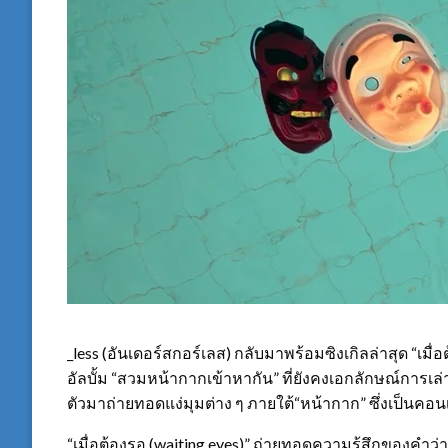
_less (อันเดอร์สกอร์เลส) กลับมาพร้อมซิงเกิลล่าสุด “เม
อัลบั้ม “สวมหน้ากากเข้าหากัน” ที่ยังคงเอกลักษณ์การเล่
ตัวมาถ่ายทอดแง่มุมต่าง ๆ ภายใต้“หน้ากาก” ซึ่งเป็นคอนเซป
“เมื่อต้องรอ (waiting eyes)” ถ่ายทอดความรู้สึกของคำว่