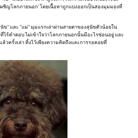
อกไปเผชิญโลกภายนอก’ โดยเนื้อหาถูกแบ่งออกเป็นสองมุมมองที่
ุนัข” และ “แม่” มุมแรกเล่าผ่านสายตาของสุนัขตัวน้อยใน
ที่ไร้คำตอบ ไม่เข้าใจว่าโลกภายนอกนั้นมีอะไรซ่อนอยู่ และ
ล้วครั้งเล่า ทิ้งไว้เพียงความคิดถึงและการรอคอยที่