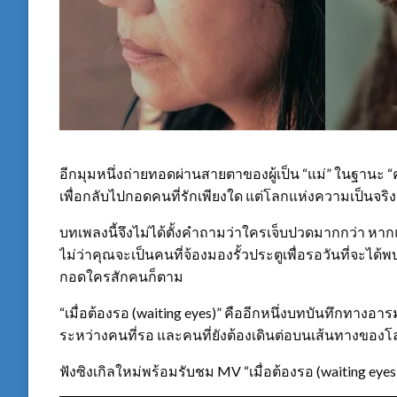
อีกมุมหนึ่งถ่ายทอดผ่านสายตาของผู้เป็น “แม่” ในฐานะ “คน
เพื่อกลับไปกอดคนที่รักเพียงใด แต่โลกแห่งความเป็นจริงกล
บทเพลงนี้จึงไม่ได้ตั้งคำถามว่าใครเจ็บปวดมากกว่า หาก
ไม่ว่าคุณจะเป็นคนที่จ้องมองรั้วประตูเพื่อรอวันที่จะได้
กอดใครสักคนก็ตาม
“เมื่อต้องรอ (waiting eyes)” คืออีกหนึ่งบทบันทึกทางอาร
ระหว่างคนที่รอ และคนที่ยังต้องเดินต่อบนเส้นทางของ
ฟังซิงเกิลใหม่พร้อมรับชม MV “เมื่อต้องรอ (waiting eyes)