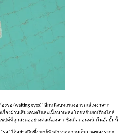
ื่อต้องรอ (waiting eyes)” อีกหนึ่งบทเพลงอารมณ์เหงาจาก
าเรื่องผ่านเสียงดนตรีและเนื้อหาเพลง โดยหยิบยกเรื่องใกล้
ต์ที่ถูกส่งต่ออย่างต่อเนื่องจากซิงเกิลก่อนหน้าในอัลบั้มนี้
า “รอ” ได้อย่างลึกซึ้ง พาผู้ฟังสำรวจความเจ็บปวดของระยะ