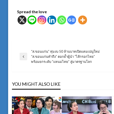
Spread the love
“ส.ขอนแก่น” ทุ่มงบ 50 ล้านบาทเปิดแคมเปญใหม่
แนะแนว
“ส.ขอนแก่นทำถึง” ตอกย้ำผู้นำ “ไส้กรอกไทย”
Previous
พร้อมยกระดับ “แหนมไทย” สู่มาตรฐานโลก
Post
เรื่อง
YOU MIGHT ALSO LIKE