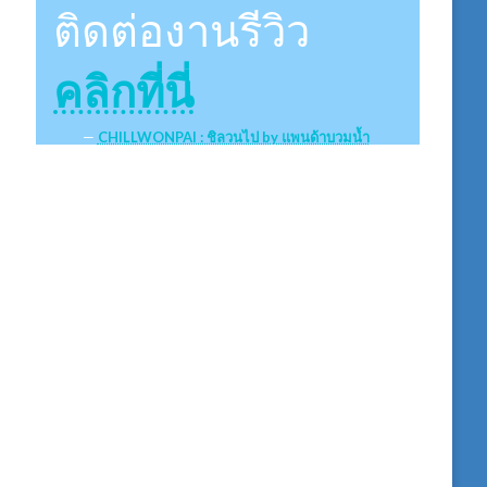
ติดต่องานรีวิว
คลิกที่นี่
CHILLWONPAI : ชิลวนไป by แพนด้าบวมน้ำ