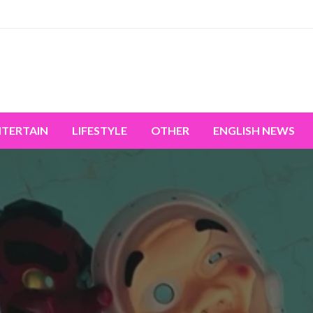
miss the world's movement.
NTERTAIN
LIFESTYLE
OTHER
ENGLISH NEWS