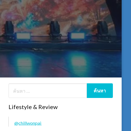
Lifestyle & Review
@chillwonpai