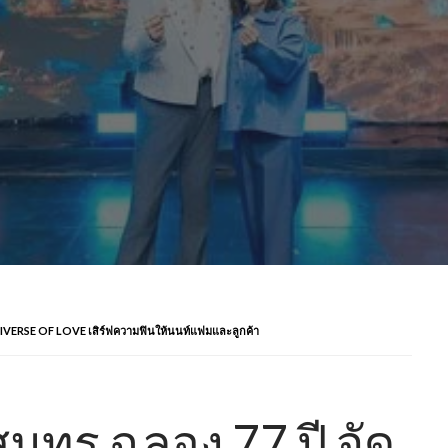
IVERSE OF LOVE เสิร์ฟความฟินให้นนท์แฟมและลูกค้า
ุทร ฉลอง 77 ปี จัด