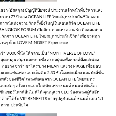
สรา (อัสสกุล) บัญญัติปิยพจน์ ประธานเจ้าหน้าที่บริหารและ
รบรอบ 77 ปี ของ OCEAN LIFE ไทยสมุทรประกันชีวิต มอบ
ารณ์แห่งความรักครั้งยิ่งใหญ่ในคอนเสิร์ต OCEAN LIFE
BANGKOK FORUM เปิดจักรวาลแห่งความรัก ที่ผสมผสาน
มรักจาก OCEAN LIFE ไทยสมุทรประกันชีวิต” เพื่อชวนทุก
กไปนานๆ ด้วย LOVE MINDSET Experience
กว่า 3,000 ที่นั่ง ให้กลายเป็น “NONTIVERSE OF LOVE”
ุดอบอุ่น สนุก และซาบซึ้ง สะกดผู้ชมทั้งฮอลล์ตั้งแต่เพลง
 Y อย่าง ซาร่า ซาโลรา, วง MEAN และวง PiXXiE เพื่อมอบ
ละแฟนเพลงแบบเต็มอิ่ม 2.30 ชั่วโมงต่อเนื่อง แถมยังมีซีน
คือพลังของชีวิต” เพลงพิเศษจาก OCEAN LIFE ไทยสมุทร
์ตแบบสดๆ ครั้งแรกแบบใกล้ชิด เพราะนนท์ ธนนท์ เดินร้อง
ีนเซอร์ไพรส์ยื่นไมค์ให้ คุณนุสรา CEO ร้องเพลงคู่กันอีก
้าที่ได้รับ VIP BENEFITS ถ่ายรูปคู่กับนนท์ ธนนท์ แบบ 1:1
ละความประทับใจ