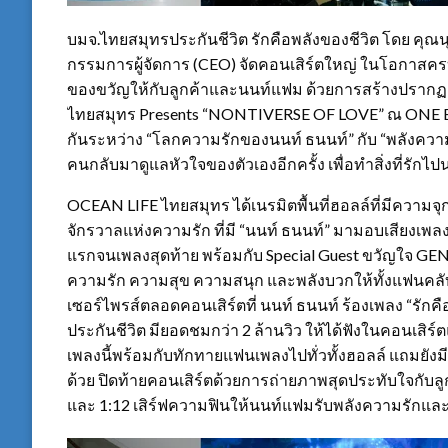
บมจ.ไทยสมุทรประกันชีวิต รักคือพลังของชีวิต โดย คุณนุ
กรรมการผู้จัดการ (CEO) จัดคอนเสิร์ตใหญ่ ในโอกาสค
ของขวัญให้กับลูกค้าและนนท์แฟม ด้วยการสร้างปรากฏก
ไทยสมุทร Presents “NONTIVERSE OF LOVE” ณ ONE 
กันระหว่าง “โลกความรักของนนท์ ธนนท์” กับ “พลังควา
คนกลับมาดูแลหัวใจของตัวเองอีกครั้ง เพื่อทำสิ่งที่รั
OCEAN LIFE ไทยสมุทร ได้เนรมิตพื้นที่ฮอลล์ที่มีความจุ
จักรวาลแห่งความรัก ที่มี “นนท์ ธนนท์” มามอบเสียงเพลงส
แรกจนเพลงสุดท้าย พร้อมกับ Special Guest ขวัญใจ GEN
ความรัก ความสุข ความสนุก และพลังบวกให้ทั้งแฟนคลับแ
เซอร์ไพรส์ตลอดคอนเสิร์ตที่ นนท์ ธนนท์ ร้องเพลง “รัก
ประกันชีวิต มียอดชมกว่า 2 ล้านวิว ให้ได้ฟังในคอนเสิร
เพลงนี้พร้อมกับทักทายแฟนเพลงไปทั่วทั้งฮอลล์ แถมยังมีซ
ด้วย ปิดท้ายคอนเสิร์ตด้วยการถ่ายภาพสุดประทับใจกับลูกค
และ 1:12 เสิร์ฟความฟินให้นนท์แฟมรับพลังความรักแ