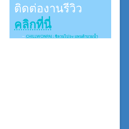
ติดต่องานรีวิว
คลิกที่นี่
CHILLWONPAI : ชิลวนไป by แพนด้าบวมน้ำ