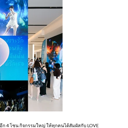
อีก 4 โซน กิจกรรมใหญ่ ให้ทุกคนได้สัมผัสกับ LOVE