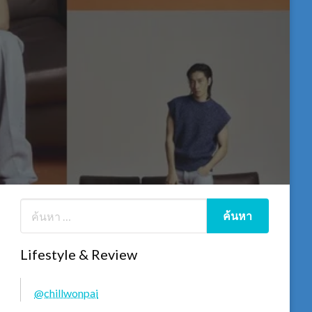
Lifestyle & Review
@chillwonpai