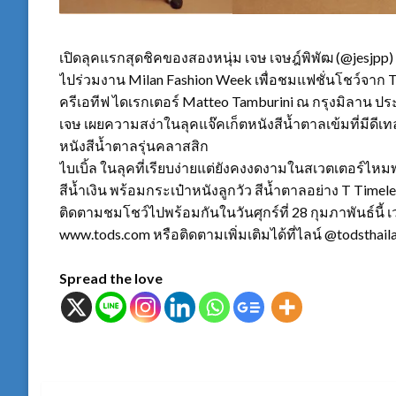
เปิดลุคแรกสุดชิคของสองหนุ่ม เจษ เจษฎ์พิพัฒ (@jesjpp)
ไปร่วมงาน Milan Fashion Week เพื่อชมแฟชั่นโชว์จาก T
ครีเอทีฟ ไดเรกเตอร์ Matteo Tamburini ณ กรุงมิลาน ปร
เจษ เผยความสง่าในลุคแจ๊คเก็ตหนังสีน้ำตาลเข้มที่มีดี
หนังสีน้ำตาลรุ่นคลาสสิก
ไบเบิ้ล ในลุคที่เรียบง่ายแต่ยังคงงดงามในสเวตเตอร์ไหมพ
สีน้ำเงิน พร้อมกระเป๋าหนังลูกวัว สีน้ำตาลอย่าง T Timel
ติดตามชมโชว์ไปพร้อมกันในวันศุกร์ที่ 28 กุมภาพันธ์นี
www.tods.com หรือติดตามเพิ่มเติมได้ที่ไลน์ @todsthail
Spread the love