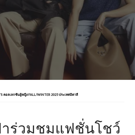
OD’S คอลเลกชันผู้หญิง FALL/WINTER 2025 ประเทศอิตาลี
ฟ้าร่วมชมแฟชั่นโชว์