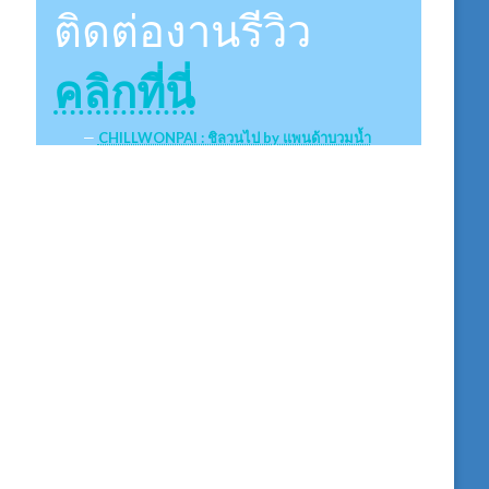
ติดต่องานรีวิว
คลิกที่นี่
CHILLWONPAI : ชิลวนไป by แพนด้าบวมน้ำ