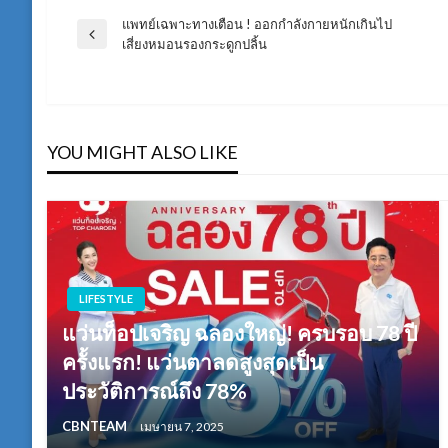
แพทย์เฉพาะทางเตือน ! ออกกำลังกายหนักเกินไป
แนะแนว
Previous
เสี่ยงหมอนรองกระดูกปลิ้น
Post
เรื่อง
YOU MIGHT ALSO LIKE
LIFESTYLE
แว่นท็อปเจริญ ฉลองใหญ่! ครบรอบ 78 ปี
ครั้งแรก! แว่นตาลดสูงสุดเป็น
ประวัติการณ์ถึง 78%
CBNTEAM
เมษายน 7, 2025