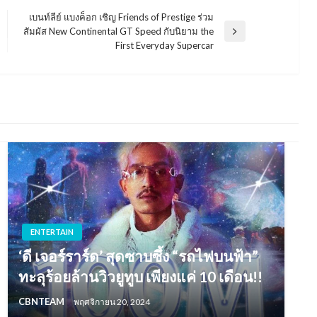
เบนท์ลีย์ แบงค็อก เชิญ Friends of Prestige ร่วม
สัมผัส New Continental GT Speed กับนิยาม the
Next
First Everyday Supercar
Post
ENTERTAIN
‘ดี เจอร์ราร์ด’ สุดซาบซึ้ง “รถไฟบนฟ้า”
ทะลุร้อยล้านวิวยูทูบ เพียงแค่ 10 เดือน!!
CBNTEAM
พฤศจิกายน 20, 2024