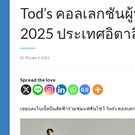
Tod’s คอลเลกชันผู
2025 ประเทศอิตาล
Posted
มีนาคม 1, 2025
on
Spread the love
เจษและไบเบิ้ลบินลัดฟ้าร่วมชมแฟชั่นโชว์ Tod’s คอลเลกช