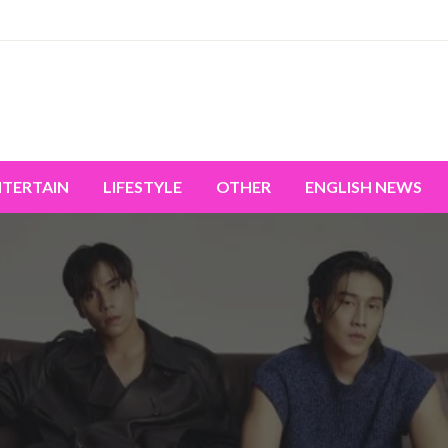
miss the world's movement.
NTERTAIN
LIFESTYLE
OTHER
ENGLISH NEWS