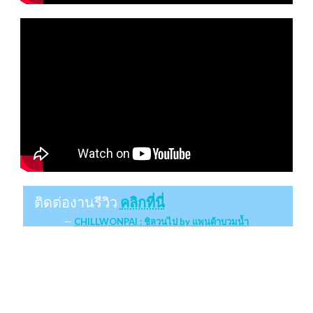
ติดต่องานรีวิว
คลิกที่นี่
CHILLWONPAI : ชิลวนไป by แพนด้าบวมน้ำ