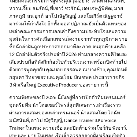
โดยมีคณะกรรมการผู้ทรงคุณวุฒิอย่าง โดนัท มนัสนันท์,
หวานเจี๊ยบ ธนรัตน์, พี่เชาว์ ชวรัตน์, เจษ เจษฎ์พิพัฒ, มาย
ภาคภูมิ, สน ยุกต์, อาโป ณัฐวิญญ์ และโยเกิร์ต ณัฐฐชาช์
มาร่วมให้กำลังใจ อีกทั้ง มอส ปฏิภาณ ยังเป็นตัวแทนของ
เหล่าคณะกรรมการบอกเล่าถึงความประทับใจและความ
มุ่งมั่นในการคัดเลือกเพชรเม็ดงามจากทั่วทุกภูมิภาค ราย
ชื่อนักล่าฝันถูกประกาศออกมาทีละภาค จนสุดท้ายแหลือ
12 นักล่าฝันตัวจริงประจำปี 2026 ท่ามกลางความดีใจและ
เสียงปรบมือที่ดังกึกก้องไปทั่วบริเวณงาน พร้อมปิดท้ายไป
ด้วยการพูดคุยกับ คุณบอย อรรถพล ณ บางช้าง, คุณปอนด์
กฤษดา วิทยาขจร และคุณโอม ปัณฑพล ประสารราชกิจ
3 หัวเรือใหญ่ Executive Producer ของรายการนี้
ความพิเศษของปี 2026 นี้ยังอยู่ที่การเปิดตัวทีมเทรนเนอร์
ชุดดรีมทีม นำโดยเซอร์ไพรส์สุดพิเศษการเล่าเรื่องราว
ผ่านการแสดงของเหล่าเทรนเนอร์ นำแสดงโดย โดนัท
มนัสนันท์, อาโป ณัฐวิญญ์, Dance Trainer และ Voice
Trainer ในเพลง ความเชื่อ และปิดท้ายร่วมโชว์กับ พี่เชาว์,
เจษ และ มาย ในเพลง เรือเล็กควรออจากฝั่ง พร้อมเปิดตัว