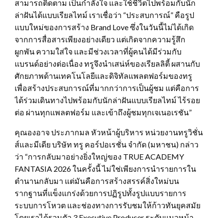
สามารถติดตาม เป็นกำลังใจ และใช้ชีวิตไปพร้อมกับนัก
ล่าฝันได้แบบเรียลไทม์ เราเชื่อว่า “ประสบการณ์” คือรูป
แบบใหม่ของการสร้าง Brand Love ซึ่งในวันนี้ไม่ได้เกิด
จากการสื่อสารเพียงอย่างเดียว แต่เกิดจากความรู้สึก
ผูกพัน ความใส่ใจ และมีช่วงเวลาที่ผู้คนได้มีร่วมกับ
แบรนด์อย่างต่อเนื่อง ทรูจึงนำเสน่ห์ของเรียลลิตี้ ผสานกับ
ศักยภาพด้านเทคโนโลยีและดิจิทัลแพลตฟอร์มของทรู
เพื่อสร้างประสบการณ์ที่มากกว่าการเป็นผู้ชม แต่คือการ
ได้ร่วมเดินทางไปพร้อมกับนักล่าฝันแบบเรียลไทม์ ไร้รอย
ต่อ ผ่านทุกแพลตฟอร์ม และเข้าถึงผู้ชมทุกเจเนอเรชัน”
คุณองอาจ ประภากมล หัวหน้าผู้บริหาร หน่วยงานทรูวิชั่น
ส์และมีเดีย บริษัท ทรู คอร์ปอเรชั่น จำกัด (มหาชน) กล่าว
ว่า “การกลับมาอย่างยิ่งใหญ่ของ TRUE ACADEMY
FANTASIA 2026 ในครั้งนี้ ไม่ใช่เพียงการนำรายการใน
ตำนานกลับมา แต่มันคือการสร้างสรรค์สิ่งใหม่บน
รากฐานที่แข็งแกร่งด้วยการปฏิรูปทั้งรูปแบบรายการ
ระบบการโหวต และช่องทางการรับชมให้ก้าวทันยุคสมัย
โดยเราได้รวมตัว 3 Executive Producer ระดับแนวหน้า