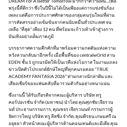
DREAM For A Better Tomorrow มากกว่าความฝัน…เพื่อ
พรุ่งนี้ที่ดีกว่า ซึ่งในปีนี้ไม่ได้เป็นเพียงแค่การแข่งขันร้อง
เพลง แต่คือการประกาศศักดาของกลุ่มคนรุ่นใหม่ที่ผ่าน
การคัดสรรอย่างเข้มข้นจากคนนับหมื่นทั่วประเทศ จน
เหลือ “ที่สุด” เพียง 12 คน ที่พร้อมจะก้าวเท้าเข้าสู่วงการ
บันเทิงอย่างเต็มภาคภูมิ
บรรยากาศความคึกคักที่มาพร้อมความกดดันแห่งความ
หวังหวนกลับมาอีกครั้ง เมื่อพื้นที่ของ centralwOrld ลาน
EDEN ชั้น 1 ถูกเนรมิตให้เป็นเวทีแห่งโอกาส ในงานแถลง
ข่าวเปิดตัวโปรเจกต์ยักษ์ใหญ่ที่ทุกคนรอคอย “TRUE
ACADEMY FANTASIA 2026” ท่ามกลางนักล่าฝัน และ
เสียงเชียร์ของแฟนคลับที่มารวมตัวกันอย่างหนาแน่น
ซึ่งงานนี้ ได้รับเกียรติจากคณะผู้บริหาร บริษัท ทรู
คอร์ปอเรชั่น จำกัด (มหาชน) นำโดย คุณศุภชัย เจียรวน
นท์ ประธานกรรมการ, คุณขจร เจียรวนนท์ กรรมการผู้
จัดการใหญ่ บริษัท ทรู ลีสซิ่ง จำกัด, คุณพีรธน เกษมศรี ณ
อยุธยา หัวหน้าคณะผู้บริหารด้านคอนเทนต์และมีเดีย คุณ