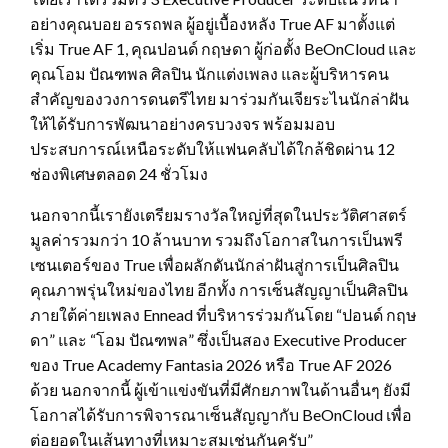
อย่างคุณบอย อรรถพล ผู้อยู่เบื้องหลัง True AF มาตั้งแต่
เริ่ม True AF 1, คุณปอนด์ กฤษดา ผู้ก่อตั้ง BeOnCloud และ
คุณโอม ปัณฑพล ศิลปิน นักแต่งเพลง และผู้บริหารคน
สำคัญของวงการดนตรีไทย มาร่วมกันเจียระไนนักล่าฝัน
ให้ได้รับการพัฒนาอย่างครบวงจร พร้อมมอบ
ประสบการณ์เหนือระดับให้แฟนคลับได้ใกล้ชิดผ่าน 12
ช่องพิเศษตลอด 24 ชั่วโมง
นอกจากนี้เรายังเตรียมรางวัลใหญ่ที่สุดในประวัติศาสตร์
มูลค่ารวมกว่า 10 ล้านบาท รวมถึงโอกาสในการเป็นพรี
เซนเตอร์ของ True เพื่อผลักดันนักล่าฝันสู่การเป็นศิลปิน
คุณภาพรุ่นใหม่ของไทย อีกทั้ง การเซ็นสัญญาเป็นศิลปิน
ภายใต้ค่ายเพลง Ennead ที่บริหารร่วมกันโดย “ปอนด์ กฤษ
ดา” และ “โอม ปัณฑพล” ซึ่งเป็นสอง Executive Producer
ของ True Academy Fantasia 2026 หรือ True AF 2026
ด้วย นอกจากนี้ ผู้เข้าแข่งขันที่มีศักยภาพในด้านอื่นๆ ยังมี
โอกาสได้รับการพิจารณาเซ็นสัญญากับ BeOnCloud เพื่อ
ต่อยอดในเส้นทางที่เหมาะสมเช่นกันครับ”