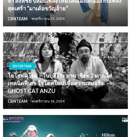
จา สิงห์ชัย ปล่อยเพลงใหม่ เล่นเองเจ็บเอง กับเพลง
สุดเศร้า “มาเด้อขวัญอ้าย”
CBNTEAM
พฤศจิกายน 23, 2024
ENTERTAIN
โยโกะ คุโนะ – โนบุฮิโระ ยามาชิตะ 2 ผกก.ใส่
เทคนิคพิเศษ โรโตสโคป เพื่อความสมจริง
GHOST CAT ANZU
CBNTEAM
พฤศจิกายน 18, 2024