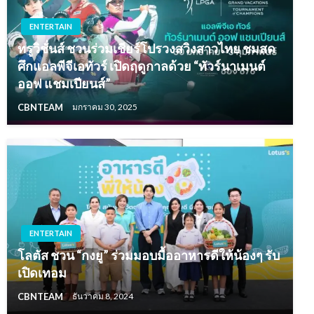
ENTERTAIN
ทรูวิชั่นส์ ชวนร่วมเชียร์โปรวงสวิงสาวไทย ชมสด
ศึกแอลพีจีเอทัวร์ เปิดฤดูกาลด้วย “ทัวร์นาเมนต์
ออฟ แชมเปียนส์”
CBNTEAM
มกราคม 30, 2025
ENTERTAIN
โลตัส ชวน “กงยู” ร่วมมอบมื้ออาหารดีให้น้องๆ รับ
เปิดเทอม
CBNTEAM
ธันวาคม 8, 2024