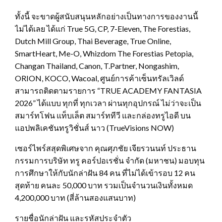
ทั้งนี้ จะขาดผู้สนับสนุนหลักอย่างเป็นทางการของงานนี้
ไม่ได้เลย ได้แก่ True 5G, CP, 7-Eleven, The Forestias,
Dutch Mill Group, Thai Beverage, True Online,
SmartHeart, Me-O, Whizdom The Forestias Petopia,
Changan Thailand, Canon, T.Partner, Nongashim,
ORION, KOCO, Wacoal, ศูนย์การค้าเซ็นทรัลเวิลด์
สามารถติดตามรายการ “TRUE ACADEMY FANTASIA
2026” ได้แบบ ทุกที่ ทุกเวลา ผ่านทุกอุปกรณ์ ไม่ว่าจะเป็น
สมาร์ทโฟน แท็บเล็ต สมาร์ททีวี และกล่องทรูไอดี บน
แอปพลิเคชันทรูวิชั่นส์ นาว (TrueVisions NOW)
เซอร์ไพร์สสุดพิเศษจาก คุณศุภชัย เจียรวนนท์ ประธาน
กรรมการบริษัท ทรู คอร์ปอเรชั่น จำกัด (มหาชน) มอบทุน
การศึกษาให้กับนักล่าฝัน 84 คน ที่ไม่ได้เข้ารอบ 12 คน
สุดท้าย คนละ 50,000 บาท รวมเป็นจำนวนเงินทั้งหมด
4,200,000 บาท (สี่ล้านสองแสนบาท)
รายชื่อนักล่าฝัน และรหัสประจำตัว