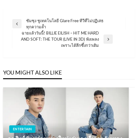
แนะแนว
ซัมซุง ชูเทคโนโลยี Glare Free ทีวีที่ไม่ปฏิเสธ
Previous
ทุกความล้ำ
เรื่อง
Post
ฉายแล้ววันนี้! BILLIE EILISH – HIT ME HARD
AND SOFT: THE TOUR (LIVE IN 3D) ฟังเพลง
Next
เพราะได้ลึกซึ้งกว่าเดิม
Post
YOU MIGHT ALSO LIKE
ENTERTAIN