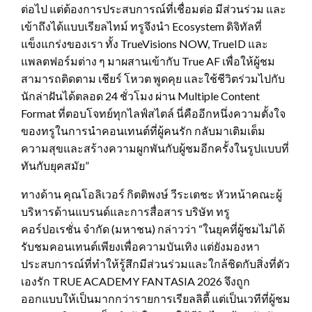
ต่อไป แต่ต้องการประสบการณ์ที่เชื่อมต่อ มีส่วนร่วม และ
เข้าถึงได้แบบเรียลไทม์ ทรูจึงนำ Ecosystem ดิจิทัลที่
แข็งแกร่งของเรา ทั้ง TrueVisions NOW, TrueID และ
แพลตฟอร์มต่าง ๆ มาผสานเข้ากับ True AF เพื่อให้ผู้ชม
สามารถติดตาม เชียร์ โหวต พูดคุย และใช้ชีวิตร่วมไปกับ
นักล่าฝันได้ตลอด 24 ชั่วโมง ผ่าน Multiple Content
Format ที่ตอบโจทย์ทุกไลฟ์สไตล์ นี่คืออีกหนึ่งความตั้งใจ
ของทรูในการนำคอนเทนต์ที่ผู้คนรัก กลับมาเติมเต็ม
ความสุขและสร้างความผูกพันกับผู้ชมอีกครั้งในรูปแบบที่
ทันกับยุคสมัย”
ทางด้าน คุณโอลิเวอร์ กิตติพงษ์ วีระเตชะ หัวหน้าคณะผู้
บริหารด้านแบรนด์และการสื่อสาร บริษัท ทรู
คอร์ปอเรชั่น จำกัด (มหาชน) กล่าวว่า “ในยุคที่ผู้ชมไม่ได้
รับชมคอนเทนต์เพียงเพื่อความบันเทิง แต่ยังมองหา
ประสบการณ์ที่ทำให้รู้สึกมีส่วนร่วมและใกล้ชิดกับสิ่งที่ตัว
เองรัก TRUE ACADEMY FANTASIA 2026 จึงถูก
ออกแบบให้เป็นมากกว่ารายการเรียลลิตี้ แต่เป็นเวทีที่ผู้ชม