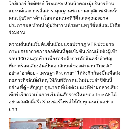
โอลิเวอร์ กิตติพงษ์ วีระเตชะ หัวหน้าคณะผู้บริหารด้าน
แบรนด์และการสื่อสาร, คุณฐานพล มานะวุฒิเวช หัวหน้า
คณะผู้บริหารด้านโฮมคอนเนคทิวิตี้ และคุณองอาจ
ประภากมล หัวหน้าผู้บริหาร หน่วยงานทรูวิชั่นส์และมีเดีย
ร่วมงาน
ความตื่นเต้นเริ่มต้นขึ้นเมื่อบนจอปรากฏ VTR ประมวล
ภาพบรรยากาศการออดิชันที่สุดเข้มข้น ก่อนเปิดตัวผู้เข้า
รอบ 100 คนสุดท้าย เพื่อรอรับฟังการตัดสินครั้งสำคัญ
ที่มาพร้อมเสียงอันเป็นเอกลักษณ์ของตำนาน True AF
อย่าง “อาต้อย – เศรษฐา ศิระฉายา” ได้ดังกึกก้องขึ้นเพื่อส่ง
ต่อภารกิจอันยิ่งใหญ่ให้กับพิธีกรคนใหม่ประจำซีซันนี้
อย่าง พี่ดู๋ – สัญญา คุณากร ที่เปิดตัวบนเวทีท่ามกลางเสียง
เชียร์ เรียกว่าเป็นการเริ่มต้นศักราชใหม่ของ True AF ได้
อย่างสมศักดิ์ศรี สร้างเซอร์ไพรส์ให้กับทุกคนเป็นอย่าง
มาก