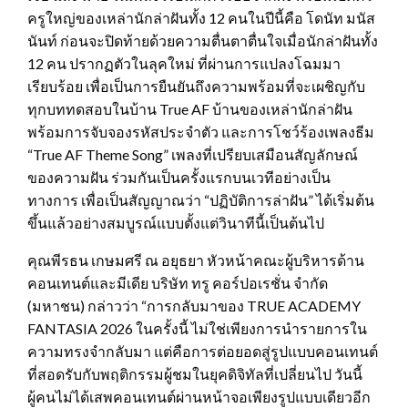
ครูใหญ่ของเหล่านักล่าฝันทั้ง 12 คนในปีนี้คือ โดนัท มนัส
นันท์ ก่อนจะปิดท้ายด้วยความตื่นตาตื่นใจเมื่อนักล่าฝันทั้ง
12 คน ปรากฏตัวในลุคใหม่ ที่ผ่านการแปลงโฉมมา
เรียบร้อย เพื่อเป็นการยืนยันถึงความพร้อมที่จะเผชิญกับ
ทุกบททดสอบในบ้าน True AF บ้านของเหล่านักล่าฝัน
พร้อมการจับจองรหัสประจำตัว และการโชว์ร้องเพลงธีม
“True AF Theme Song” เพลงที่เปรียบเสมือนสัญลักษณ์
ของความฝัน ร่วมกันเป็นครั้งแรกบนเวทีอย่างเป็น
ทางการ เพื่อเป็นสัญญาณว่า “ปฏิบัติการล่าฝัน” ได้เริ่มต้น
ขึ้นแล้วอย่างสมบูรณ์แบบตั้งแต่วินาทีนี้เป็นต้นไป
คุณพีรธน เกษมศรี ณ อยุธยา หัวหน้าคณะผู้บริหารด้าน
คอนเทนต์และมีเดีย บริษัท ทรู คอร์ปอเรชั่น จำกัด
(มหาชน) กล่าวว่า “การกลับมาของ TRUE ACADEMY
FANTASIA 2026 ในครั้งนี้ ไม่ใช่เพียงการนำรายการใน
ความทรงจำกลับมา แต่คือการต่อยอดสู่รูปแบบคอนเทนต์
ที่สอดรับกับพฤติกรรมผู้ชมในยุคดิจิทัลที่เปลี่ยนไป วันนี้
ผู้คนไม่ได้เสพคอนเทนต์ผ่านหน้าจอเพียงรูปแบบเดียวอีก