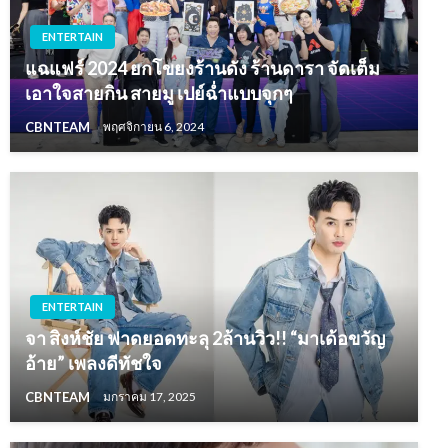
ENTERTAIN
แฉแฟร์ 2024 ยกโขยงร้านดัง ร้านดารา จัดเต็ม
เอาใจสายกิน สายมู เปย์ฉ่ำแบบจุกๆ
CBNTEAM
พฤศจิกายน 6, 2024
ENTERTAIN
จา สิงห์ชัย ฟาดยอดทะลุ 2ล้านวิว!! “มาเด้อขวัญ
อ้าย” เพลงดีทัชใจ
CBNTEAM
มกราคม 17, 2025