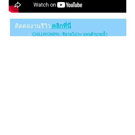
ติดต่องานรีวิว
คลิกที่นี่
CHILLWONPAI : ชิลวนไป by แพนด้าบวมน้ำ