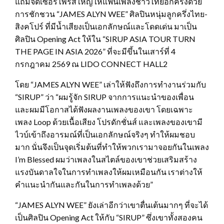
แถมจัดเซอร์ไพรส์ใหญ่ให้แฟนเพลงชาวไทยอีกครั้งด้วย
การชักชวน “JAMES ALYN WEE” ศิลปินหนุ่มลูกครึ่งไทย-
สิงคโปร์ ที่มีน้ำเสียงเป็นเอกลักษณ์และโดดเด่น มาเป็น
ศิลปิน Opening Act ให้ใน “SIRUP ASIA TOUR TURN
THE PAGE IN ASIA 2026” ที่จะมีขึ้นในเสาร์ที่ 4
กรกฎาคม 2569 ณ LIDO CONNECT HALL2
โดย “JAMES ALYN WEE” เล่าให้ฟังถึงการทำงานร่วมกับ
“SIRUP” ว่า “ผมรู้จัก SIRUP จากการแนะนำของเพื่อน
และผมมีโอกาสได้ฟังผลงานเพลงของเขา โดยเฉพาะ
เพลง Loop ด้วยเนื้อเสียง โปรดักชั่นส์ และเพลงของเขามี
ไวบ์เข้าถึงอารมณ์ที่เป็นเอกลักษณ์จริงๆ ทำให้ผมชอบ
มาก นั่นจึงเป็นจุดเริ่มต้นที่ทำให้พวกเรามาจอยกันในเพลง
I’m Blessed ผมว่าเพลงในสไตล์ของเขาช่วยเสริมสร้าง
แรงบันดาลใจในการทำเพลงให้ผมเหมือนกัน เราต่างให้
คำแนะนำกันและกันในการทำเพลงด้วย”
“JAMES ALYN WEE” ยังเล่าอีกว่าเขาตื่นเต้นมากๆ ที่จะได้
เป็นศิลปิน Opening Act ให้กับ “SIRUP” ซึ่งเขาทั้งสองคน