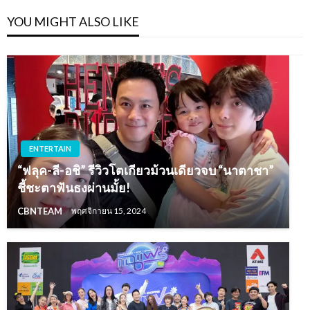
YOU MIGHT ALSO LIKE
ENTERTAIN
“ฟลุค-ลี-อชิ” รีวิวโตเกียวม้วนเดียวจบ “นาตาชา”
ชี้ชะตาฟันธงผ่านมั้ย!
CBNTEAM
พฤศจิกายน 15, 2024