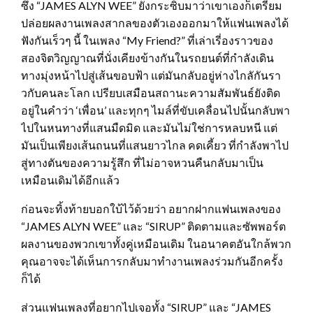
ซึ่ง “JAMES ALYN WEE” ยังกระซิบมาว่าเขาเองก็เตรียม
ปล่อยผลงานเพลงสากลของตัวเองออกมาให้แฟนเพลงได้
ฟังกันเร็วๆ นี้ ในเพลง “My Friend?” ที่เล่าเรี่องราวของ
สองจิตวิญญาณที่นั่งเคียงข้างกันในรถยนต์ที่กำลังเดิน
ทางมุ่งหน้าไปสู่เส้นขอบฟ้า แต่มันกลับอยู่ห่างไกลักันรา
วกับคนละโลก เปรียบเสมือนสถานะความสัมพันธ์ยังติด
อยู่ในคำว่า ‘เพื่อน’ และทุกๆ ไมล์ที่ขับเคลื่อนไปนั้นกลับพา
ไปในหนทางที่แสนมืดมิด และมันไม่ใช่การหลบหนี แต่
มันเป็นเพียงเส้นถนนที่แสนยาวไกล คดเคี้ยว ที่กำลังพาไป
สู่ทางตันของความรู้สึก ที่ไม่อาจหวนคืนกลับมาเป็น
เหมือนเดิมได้อีกแล้ว
ก่อนจะทิ้งท้ายบอกใบ้ไว้ด้วยว่า อยากฝากแฟนเพลงของ
“JAMES ALYN WEE” และ “SIRUP” ติดตามและซัพพอร์ต
ผลงานของพวกเขาทั้งคู่เหมือนเดิม ในอนาคตอันใกล้พวก
คุณอาจจะได้เห็นการกลับมาทำงานเพลงร่วมกันอีกครั้ง
ก็ได้
ส่วนแฟนเพลงที่อยากไปเจอทั้ง “SIRUP” และ “JAMES