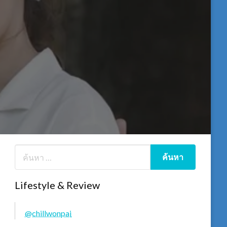
Lifestyle & Review
@chillwonpai