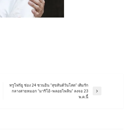
ทรูโฟร์ยู ช่อง 24 ชวนอิน “สุขสันต์วันโสด” เติมรัก
กลางสายหมอก “มาริโอ้–พลอยไพลิน” ลงจอ 23
Next
พ.ค.นี้
Post