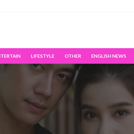
miss the world's movement.
NTERTAIN
LIFESTYLE
OTHER
ENGLISH NEWS