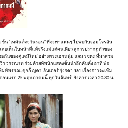
้มข้น “เหมันต์ตะวันรอน” ที่จะพาแฟนๆ ไปพบกับจอมโจรอัน
ใครเคยเห็นใบหน้าที่แท้จริงแม้แต่คนเดียว สู่การปรากฏตัวของ
อกันของคู่เคมีใหม่ อย่างพระเอกหนุ่ม แจม รชตะ ที่มาสวม
 วรรณรท ร่วมด้วยทัพนักแสดงชั้นนำอีกคับคั่ง อาทิ พ้อ
 พิมพ์พรรณ, คุกกี้ ญดา, อินเตอร์ รุ่งรดา ฯลฯ เรื่องราวจะเข้ม
อนแรก 25 พฤษภาคมนี้ ทุกวันจันทร์-อังคาร เวลา 20.30 น.