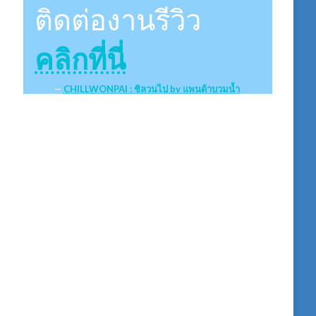
ติดต่องานรีวิว
คลิกที่นี่
CHILLWONPAI : ชิลวนไป by แพนด้าบวมน้ำ