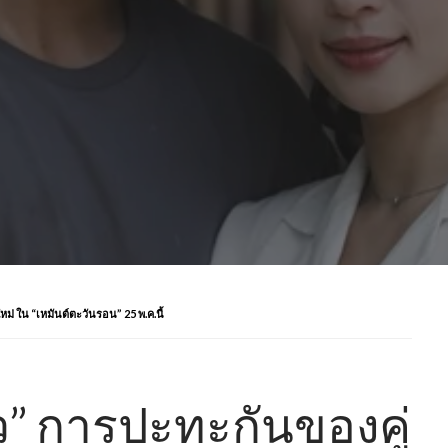
ม่ ใน “เหมันต์ตะวันรอน” 25 พ.ค.นี้
ว” การปะทะกันของคู่