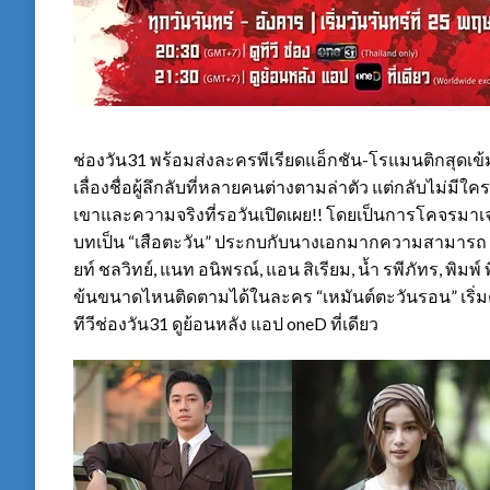
ช่องวัน31 พร้อมส่งละครพีเรียดแอ็กชัน-โรแมนติกสุดเข
เลื่องชื่อผู้ลึกลับที่หลายคนต่างตามล่าตัว แต่กลับไม่มี
เขาและความจริงที่รอวันเปิดเผย!! โดยเป็นการโคจรมาเจ
บทเป็น “เสือตะวัน” ประกบกับนางเอกมากความสามารถ วิว
ยท์ ชลวิทย์, แนท อนิพรณ์, แอน สิเรียม, น้ำ รพีภัทร, พิมพ์
ข้นขนาดไหนติดตามได้ในละคร “เหมันต์ตะวันรอน” เริ่มต
ทีวีช่องวัน31 ดูย้อนหลัง แอป oneD ที่เดียว