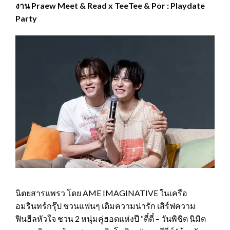
งาน Praew Meet & Read x TeeTee & Por : Playdate
Party
นิตยสารแพรว โดย AME IMAGINATIVE ในเครือ
อมรินทร์กรุ๊ป ชวนแฟนๆ เติมความน่ารัก เสิร์ฟความ
ฟินฮีลหัวใจ ชวน 2 หนุ่มคู่ฮอตแห่งปี “ตี๋ตี๋ – วันพิชิต นิมิต