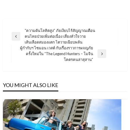
แนะแนว
“ความดันโลหิตสูง” ภัยเงียบไร้สัญญาณเตือน
คนไทยป่วยเพิ่มต่อเนื่อง เสี่ยงหัวใจวาย
เรื่อง
Previous
เส้นเลือดสมองแตก ไตวายเฉียบพลัน
Post
ผู้กำกับฯ ไซมอน เวสต์ กับเรื่องราวการผจญภัย
ครั้งใหม่ใน “The Legend Hunters – โมจิน
Next
โคตรคนล่าสุสาน”
Post
YOU MIGHT ALSO LIKE