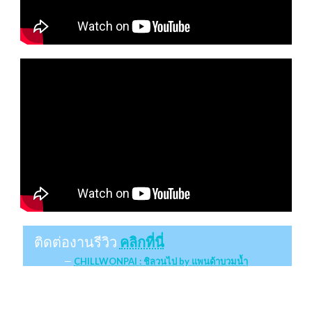
ติดต่องานรีวิว
คลิกที่นี่
CHILLWONPAI : ชิลวนไป by แพนด้าบวมน้ำ