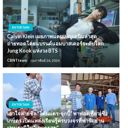
ENTERTAIN
Calvin Klein เผยภาพแคมเปญเดนิมล่าสุด
ถ่ายทอดโดยแบรนด์แอมบาสเดอร์ระดับโลก
Jung Kook แห่งวง BTS
CBNTteam
กุมภาพันธ์ 26, 2026
ENTERTAIN
เอาใจสายชิล “โต๋นแตร-จุกบี้” พาท่องเที่ยวเชิง
เกษตร เปิดแหล่งเรียนรู้ครบวงจรที่ฟาร์มย่าน
ปทุมธานีใน “เกษตรสุข”