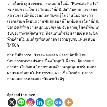
จากนั้นเข้าสู่ช่วงของการเล่นเกมในธีม “Playdate Party”
ทดสอบความใจตรงกันของ “ตี๋ตี๋ & ป๋อ” กับคำถามจำลอง
สถานการณ์ที่ต้องออกเดตกับคนรู้ใจ งานนี้บอกเลยว่า
เรียกเสียงกรี๊ดปนความฟินลั่นฮอลล์ ไม่เพียงเท่านั้น “ตี๋ตี๋ &
ป๋อ” ยังเสิร์ฟความสนุกแบบจัดเต็ม จับฉลากผู้โชคดีที่จะได้
รับของรางวัลพิเศษ รวมถึงสแตนดี้พร้อมลายเซ็น และปิด
ท้ายด้วยโมเมนต์สุดพิเศษด้วยการถ่ายรูปกับแฟนๆ แบบ
ใกล้ชิด
สำหรับกิจกรรม “Praew Meet & Read” จัดขึ้นโดย
นิตยสารแพรวอย่างต่อเนื่องในทุกปี เพื่อกระตุ้นกระแส
การอ่านในสังคม โดยชวนคนดังร่วมพูดคุย แชร์มุมมอง
ผ่านหนังสือเล่มโปรด เพราะแพรวเชื่อในพลังแห่งการ
อ่านและการส่งต่อแรงบันดาลใจดีๆ
Spread the love