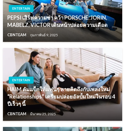
ENTERTAIN
PEPSI เสิร์ฟความซ่า คว้า PORSCHE, JORIN,
MABELZ, VICTOR เดินหน้าปล่อยความเดือด
CBNTEAM
กุมภาพันธ์ 9, 2025
ENTERTAIN
HAIM คัมแบ็กให้แฟนๆ หายคิดถึงกับเพลงใหม่
“Relationships” เตรียมปล่อยอัลบั้มใหม่ในรอบ 4
ปีเร็วๆ นี้
CBNTEAM
มีนาคม 25, 2025