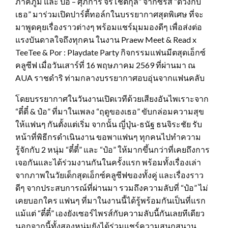
ภาคภูมิ และ ป๋อ – ศุภการ จิรโชติกุล” จากซีรีส์ “ด้วงกับ
เธอ” มาร่วมเปิดปาร์ตี้ทอล์กในบรรยากาศสุดพิเศษ ที่จะ
มาพูดคุยเรื่องราวต่างๆ พร้อมแชร์มุมมองดีๆ เพื่อส่งต่อ
แรงบันดาลใจถึงทุกคน ในงาน Praew Meet & Read x
TeeTee & Por : Playdate Party กิจกรรมแฟนมีตสุดเอ็กซ์
คลูซีฟ เมื่อวันเสาร์ที่ 16 พฤษภาคม 2569 ที่ผ่านมา ณ
AUA ราชดำริ ท่ามกลางบรรยากาศอบอุ่นจากแฟนคลับ
โดยบรรยากาศในวันงานเปิดเวทีด้วยเสียงอันไพเราะจาก
“ตี๋ตี๋ & ป๋อ” ที่มาในเพลง “ฤดูของเธอ” ขับกล่อมความสุข
ให้แฟนๆ กันตั้งแต่เริ่ม จากนั้น ญี่ปุ่น-ธนัฐ ธนจิระชัย รับ
หน้าที่พิธีกรดำเนินงาน ขอพาแฟนๆ ทุกคนไปทำความ
รู้จักกับ 2 หนุ่ม “ตี๋ตี๋” และ “ป๋อ” ให้มากขึ้นกว่าที่เคยถึงการ
เจอกันและได้ร่วมงานกันในครั้งแรก พร้อมทั้งเรื่องเล่า
จากภาพในวัยเด็กสุดเอ็กซ์คลูซีฟของทั้งคู่ และเรื่องราว
ดีๆ จากประสบการณ์ที่ผ่านมา รวมถึงความลับที่ “ป๋อ” ไม่
เคยบอกใคร แฟนๆ ที่มาในงานนี้ได้รู้พร้อมกันเป็นที่แรก
แม้แต่ “ตี๋ตี๋” เองยังเซอร์ไพรส์กับความลับนี้กันเลยทีเดียว
นอกจากนี้ทั้งสองหนุ่มยังได้ร่วมแชร์ความสนุกสนาน