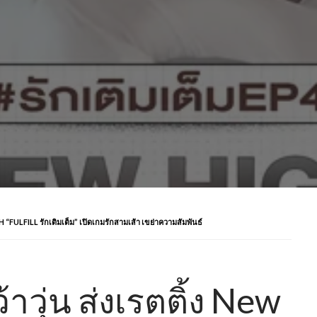
GH “FULFILL รักเติมเต็ม” เปิดเกมรักสามเส้า เขย่าความสัมพันธ์
าวุ่น ส่งเรตติ้ง New