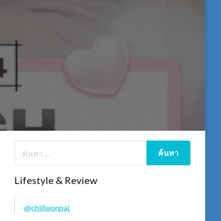
Lifestyle & Review
@chillwonpai