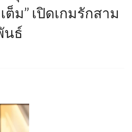
ิมเต็ม” เปิดเกมรักสาม
ันธ์