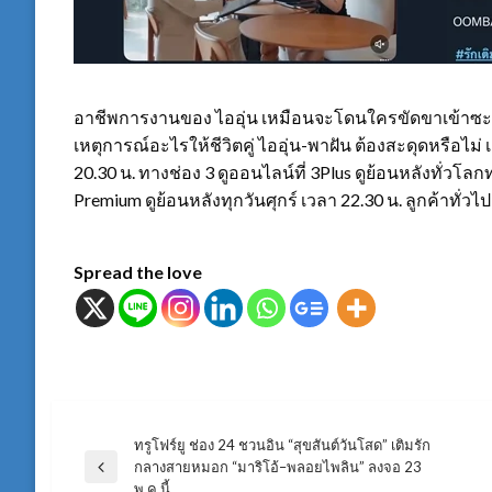
อาชีพการงานของ ไออุ่น เหมือนจะโดนใครขัดขาเข้าซะแล
เหตุการณ์อะไรให้ชีวิตคู่ ไออุ่น-พาฝัน ต้องสะดุดหรือไม่ เ
20.30 น. ทางช่อง 3 ดูออนไลน์ที่ 3Plus ดูย้อนหลังทั่วโ
Premium ดูย้อนหลังทุกวันศุกร์ เวลา 22.30 น. ลูกค้าทั่วไ
Spread the love
ทรูโฟร์ยู ช่อง 24 ชวนอิน “สุขสันต์วันโสด” เติมรัก
แนะแนว
กลางสายหมอก “มาริโอ้–พลอยไพลิน” ลงจอ 23
Previous
พ.ค.นี้