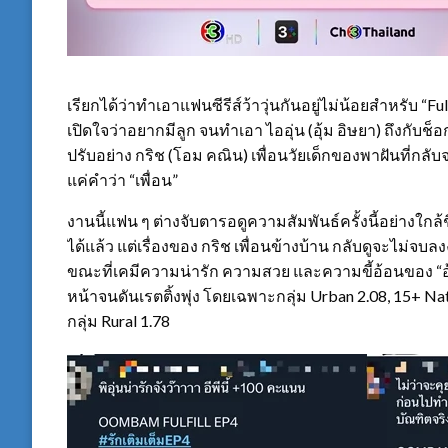
เรียกได้ว่าทำเอาแฟนซีรีส์ว้าวุ่นกันอยู่ไม่น้อยสำหรับ “Ful
เปิดใจว่าอยากมีลูก จนทำเอา ไออุ่น (อุ้ม อิษยา) ถึงกับช
ปรับอย่าง กริช (โอม คณิน) เพื่อนวัยเด็กของพาฝันที่กลั
แค่คำว่า “เพื่อน”
งานนี้แฟน ๆ ต่างจับตารอดูความสัมพันธ์ครั้งนี้อย่างใกล้
ได้แล้ว แต่เรื่องของ กริช เพื่อนข้างบ้าน กลับดูจะไม่
ขณะที่เคมีความน่ารัก ความสวย และความขี้อ้อนของ “อ
หน้าจนดันเรตติ้งพุ่ง โดยเฉพาะกลุ่ม Urban 2.08, 15+ Nati
กลุ่ม Rural 1.78