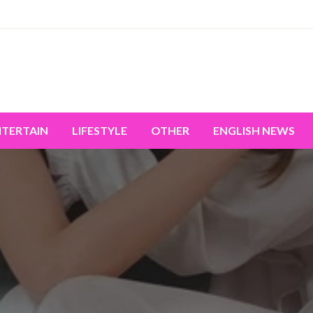
miss the world's movement.
NTERTAIN
LIFESTYLE
OTHER
ENGLISH NEWS