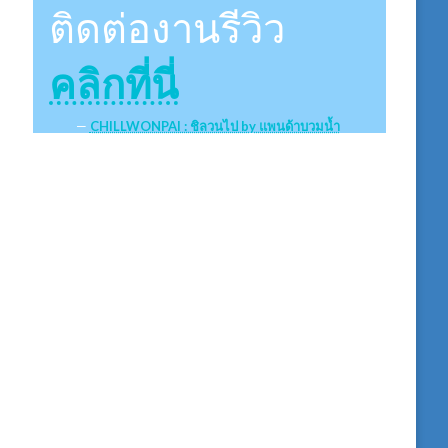
ติดต่องานรีวิว
คลิกที่นี่
CHILLWONPAI : ชิลวนไป by แพนด้าบวมน้ำ