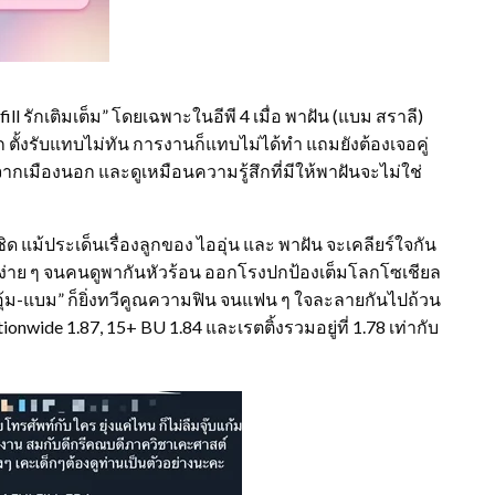
fill รักเติมเต็ม” โดยเฉพาะในอีพี 4 เมื่อ พาฝัน (แบม สราลี)
็อก ตั้งรับแทบไม่ทัน การงานก็แทบไม่ได้ทำ แถมยังต้องเจอคู่
บจากเมืองนอก และดูเหมือนความรู้สึกที่มีให้พาฝันจะไม่ใช่
ชิด แม้ประเด็นเรื่องลูกของ ไออุ่น และ พาฝัน จะเคลียร์ใจกัน
จบลงง่าย ๆ จนคนดูพากันหัวร้อน ออกโรงปกป้องเต็มโลกโซเชียล
ุ้ม-แบม” ก็ยิ่งทวีคูณความฟิน จนแฟน ๆ ใจละลายกันไปถ้วน
onwide 1.87, 15+ BU 1.84 และเรตติ้งรวมอยู่ที่ 1.78 เท่ากับ