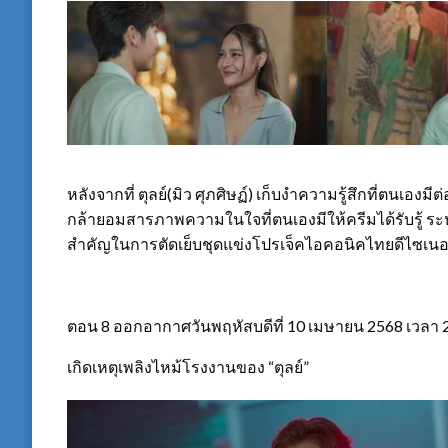
หลังจากที่ ตุลย์(มิว ศุภศิษฏ์) เก็บงำความรู้สึกที่ตนเองม
กล้ายอมสารภาพความในใจที่ตนเองมีให้ครีมได้รับรู้ ระหว
สำคัญในการตัดเย็บชุดแข่งโปรเจ็คไอคอนิคไทยดีไซเนอ
ตอน 8 ออกอากาศวันพฤหัสบดีที่ 10 เมษายน 2568 เวลา 2
เกิดเหตุเพลิงไหม้โรงงานของ “ตุลย์”