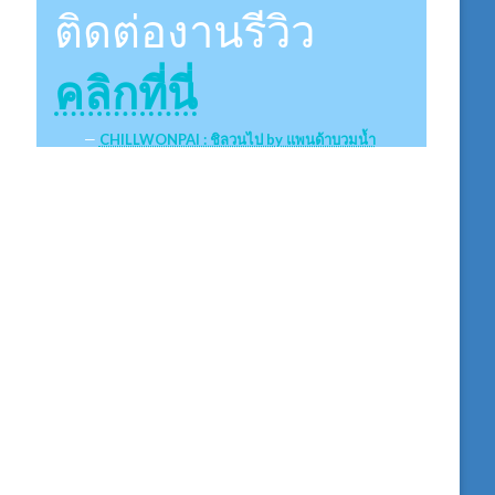
ติดต่องานรีวิว
คลิกที่นี่
CHILLWONPAI : ชิลวนไป by แพนด้าบวมน้ำ