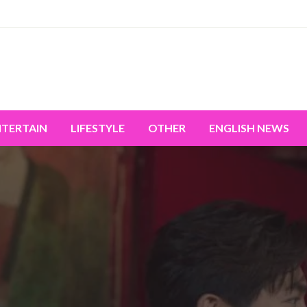
miss the world's movement.
NTERTAIN
LIFESTYLE
OTHER
ENGLISH NEWS