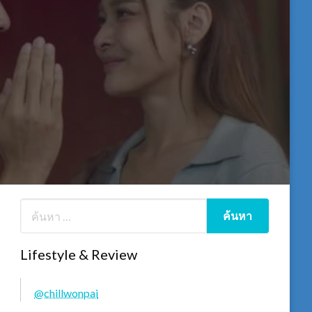
Lifestyle & Review
@chillwonpai