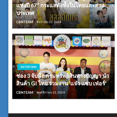
แห่งปี 67” กระแสดังทั้งในไทยและต่าง
ประเทศ
CBNTEAM
ธันวาคม 22, 2024
ENTERTAIN
ช่อง 3 จับมือ กรมทรัพย์สินทางปัญญา นำ
สินค้า GI ไทย ร่วมงาน ‘แจ๋ว แซ่บ เฟ่อร์’
CBNTEAM
พฤศจิกายน 13, 2024