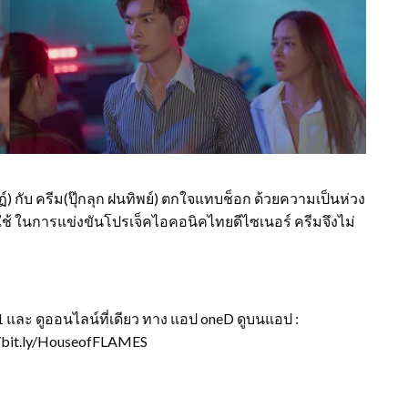
ฏ์) กับ ครีม(ปุ๊กลุก ฝนทิพย์) ตกใจแทบช็อก ด้วยความเป็นห่วง
มาใช้ ในการแข่งขันโปรเจ็คไอคอนิคไทยดีไซเนอร์ ครีมจึงไม่
 และ ดูออนไลน์ที่เดียว ทาง แอป oneD ดูบนแอป :
://bit.ly/HouseofFLAMES