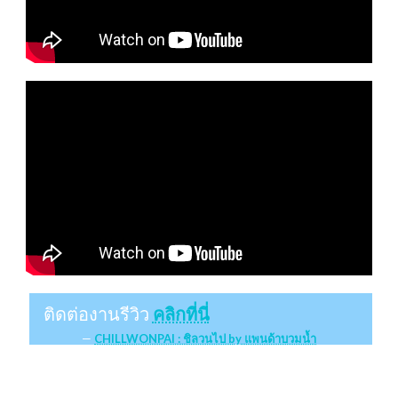
ติดต่องานรีวิว
คลิกที่นี่
CHILLWONPAI : ชิลวนไป by แพนด้าบวมน้ำ