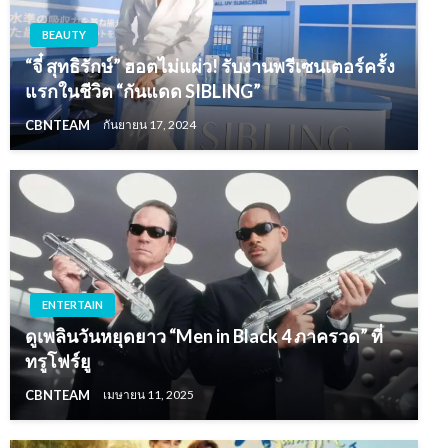
BEAUTY
“จี๋ สุทธิรักษ์” ฮอตไม่แผ่ว! รับงานพรีเซนเตอร์ครั้ง
แรกในชีวิต “กันแดด SIBLING”
CBNTEAM
กันยายน 17, 2024
ENTERTAIN
ดูเพลินวันหยุดยาว “Men in Black 4 ภาครวด” ที่
ทรูโฟร์ยู
CBNTEAM
เมษายน 11, 2025