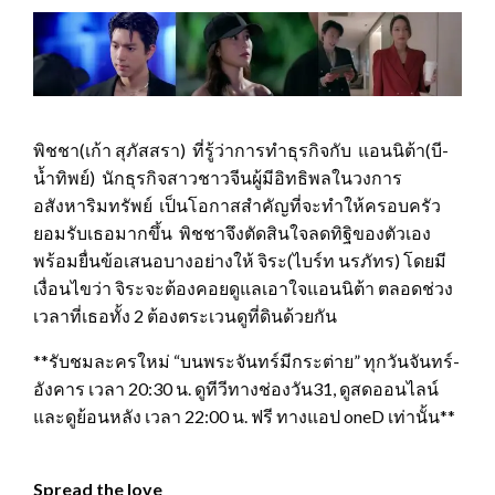
พิชชา(เก้า สุภัสสรา) ที่รู้ว่าการทำธุรกิจกับ แอนนิต้า(บี-
น้ำทิพย์) นักธุรกิจสาวชาวจีนผู้มีอิทธิพลในวงการ
อสังหาริมทรัพย์ เป็นโอกาสสำคัญที่จะทำให้ครอบครัว
ยอมรับเธอมากขึ้น พิชชาจึงตัดสินใจลดทิฐิของตัวเอง
พร้อมยื่นข้อเสนอบางอย่างให้ จิระ(ไบร์ท นรภัทร) โดยมี
เงื่อนไขว่า จิระจะต้องคอยดูแลเอาใจแอนนิต้า ตลอดช่วง
เวลาที่เธอทั้ง 2 ต้องตระเวนดูที่ดินด้วยกัน
**รับชมละครใหม่ “บนพระจันทร์มีกระต่าย” ทุกวันจันทร์-
อังคาร เวลา 20:30 น. ดูทีวีทางช่องวัน31, ดูสดออนไลน์
และดูย้อนหลัง เวลา 22:00 น. ฟรี ทางแอป oneD เท่านั้น**
Spread the love