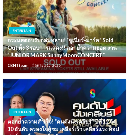
ENTERTAIN
กระแสตอบรับถล่มทลาย! “จูเนียร์-มาร์ค” Sold
Out ทั้ง 3 รอบการแสดง!! ตอกย้ำความฮอต งาน
“JUNIOR MARK SunnyMoonCONCERT”
CBNTteam
มิถุนายน 15, 2026
ENTERTAIN
ตอกย้ำความสำเร็จ! “คนดังนั่งเคลียร์” ปีที่ 12 จัด
10 อันดับ ครองใจผู้ชม เคลียร์เร็ว เคลียร์แรง ท็อป