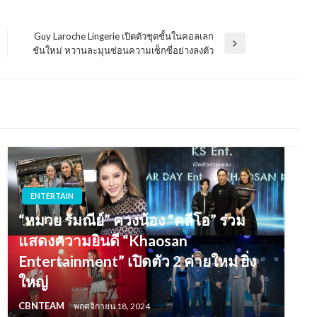
Guy Laroche Lingerie เปิดตัวชุดชั้นในคอลเลก
Next
ชันใหม่ หวานละมุนซ่อนความเซ็กซี่อย่างลงตัว
Post
ENTERTAIN
“หมวย รัมณีย์” ควงน้อง “คลีโอ” ร่วม
แสดงความยินดี “Khaosan
Entertainment” เปิดตัว 2 ค่ายใหม่ ยิ่ง
ใหญ่
CBNTEAM
พฤศจิกายน 18, 2024