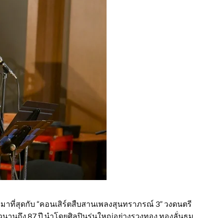
าที่สุดกับ “คอนเสิร์ตสืบสานเพลงสุนทราภรณ์ 3” วงดนตรี
นถึง 87 ปี นำโดยศิลปินรุ่นใหญ่อย่างรวงทอง ทองลั่นธม,