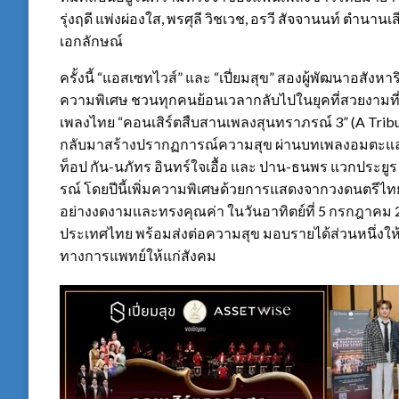
รุ่งฤดี แพ่งผ่องใส, พรศุลี วิชเวช, อรวี สัจจานนท์ ตำนา
เอกลักษณ์
ครั้งนี้ “แอสเซทไวส์” และ “เปี่ยมสุข” สองผู้พัฒนาอสังหา
ความพิเศษ ชวนทุกคนย้อนเวลากลับไปในยุคที่สวยงามที่
เพลงไทย “คอนเสิร์ตสืบสานเพลงสุนทราภรณ์ 3” (A Tribute to
กลับมาสร้างปรากฏการณ์ความสุข ผ่านบทเพลงอมตะและท
ท็อป กัน-นภัทร อินทร์ใจเอื้อ และ ปาน-ธนพร แวกประยูร
รณ์ โดยปีนี้เพิ่มความพิเศษด้วยการแสดงจากวงดนตรีไทย
อย่างงดงามและทรงคุณค่า ในวันอาทิตย์ที่ 5 กรกฎาคม 25
ประเทศไทย พร้อมส่งต่อความสุข มอบรายได้ส่วนหนึ่งให้
ทางการแพทย์ให้แก่สังคม