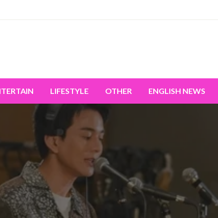
miss the world's movement.
NTERTAIN
LIFESTYLE
OTHER
ENGLISH NEWS