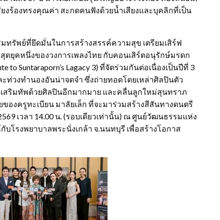
นเสียงร้องทรงคุณค่า สะกดคนฟังด้วยน้ำเสียงและบุคลิกที่เป็น
ริมทรัพย์ที่ยึดมั่นในการสร้างสรรค์ความสุข เตรียมเสิร์ฟ
สุดยุคหนึ่งของวงการเพลงไทย กับคอนเสิร์ตอนุรักษ์มรดก
 Suntaraporn’s Lagacy 3) ที่จัดร่วมกันต่อเนื่องเป็นปีที่ 3
่วงทำนองอันน่าจดจำ ซึ่งถ่ายทอดโดยเหล่าศิลปินตัว
 เสริมทัพด้วยศิลปินอีกมากมาย และคลื่นลูกใหม่สุนทราภ
ของครูทะเบียน มาลัยเล็ก ที่จะมาร่วมสร้างสีสันทางดนตรี
69 เวลา 14.00 น. (รอบเดียวเท่านั้น) ณ ศูนย์วัฒนธรรมแห่ง
กับโรงพยาบาลพระนั่งเกล้า จ.นนทบุรี เพื่อสร้างโอกาส