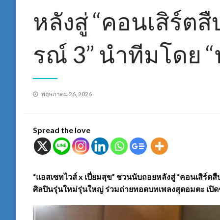
หลังสู่ “คอนเสิร์
รณ์ 3” นำทีมโดย “
Posted
พฤษภาคม 26, 2026
on
Spread the love
“แอสเซทไวส์ x เปี่ยมสุข” ชวนนับถอยหลังสู่ “คอนเสิร์
ศิลปินรุ่นใหม่รุ่นใหญ่ ร่วมถ่ายทอดบทเพลงสุดอมตะ เปิดช