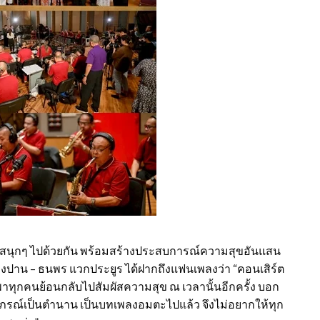
สนุกๆ ไปด้วยกัน พร้อมสร้างประสบการณ์ความสุขอันแสน
่างปาน – ธนพร แวกประยูร ได้ฝากถึงแฟนเพลงว่า “คอนเสิร์ต
พาทุกคนย้อนกลับไปสัมผัสความสุข ณ เวลานั้นอีกครั้ง บอก
ราภรณ์เป็นตำนาน เป็นบทเพลงอมตะไปแล้ว จึงไม่อยากให้ทุก