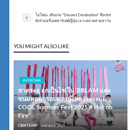
โอโตยะ เดินเกม “Dessert Destination” ดึงเชฟ
แนะแนว
Previous
ดังร่วมครีเอตพาร์เฟต์ญี่ปุ่น เจาะตลาดสายหวาน
Post
เรื่อง
YOU MIGHT ALSO LIKE
ENTERTAIN
หาดระอุ ลุกเป็นไฟ ใน ‘BBLAM และ
ขนมทอดกรอบตราปูไทย Present
COOL Summer Fest 2025 # Hot on
Fire’
CBNTEAM
เมษายน 3, 2025