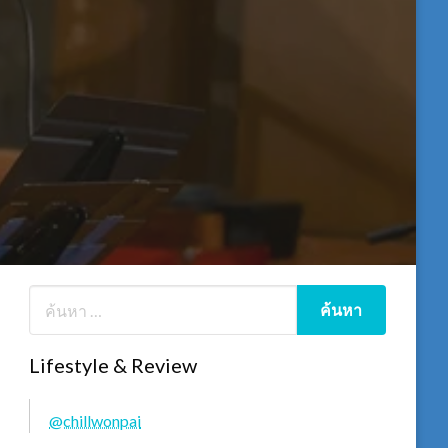
Lifestyle & Review
@chillwonpai