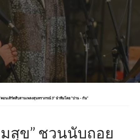
่ “คอนเสิร์ตสืบสานเพลงสุนทราภรณ์ 3” นำทีมโดย “ปาน – กัน”
่ยมสุข” ชวนนับถอย