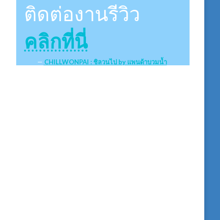
ติดต่องานรีวิว
คลิกที่นี่
CHILLWONPAI : ชิลวนไป by แพนด้าบวมน้ำ