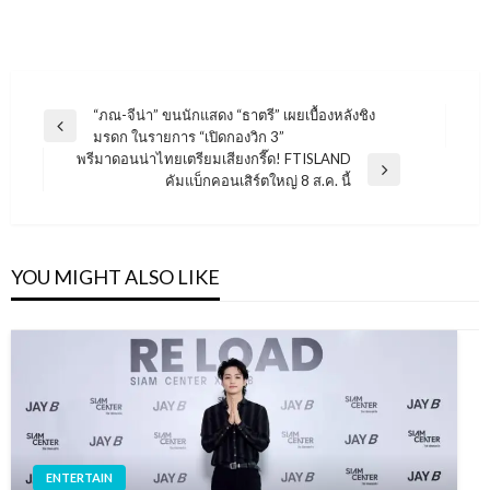
แนะแนว
“ภณ-จีน่า” ขนนักแสดง “ธาตรี” เผยเบื้องหลังชิง
Previous
มรดก ในรายการ “เปิดกองวิก 3”
เรื่อง
Post
พรีมาดอนน่าไทยเตรียมเสียงกรี๊ด! FTISLAND
Next
คัมแบ็กคอนเสิร์ตใหญ่ 8 ส.ค. นี้
Post
YOU MIGHT ALSO LIKE
ENTERTAIN