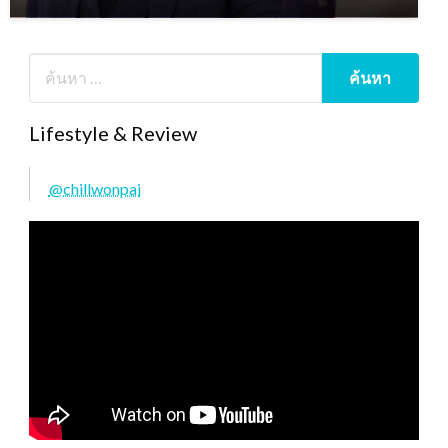
Lifestyle & Review
@chillwonpai