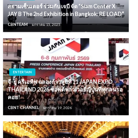
สยามเซ็นเตอร์ ร่วมกับ เจบี จัด “Siam Center X
JAY B The 2nd Exhibition in Bangkok: RE LOAD”
CBNTEAM
มกราคม 15, 2025
ENTERTAIN
จี-ยู ครีเอทีฟ ฉลองก้าวสู่ปีที่ 11 JAPAN EXPO
THAILAND 2026 ซอฟต์พาวเวอร์ญี่ปุ่นที่ทุกคนรอ
คอย!
CBNT CHANNEL
มกราคม 19, 2026