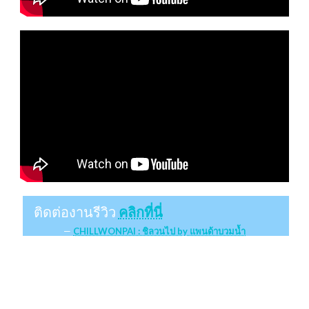
ติดต่องานรีวิว
คลิกที่นี่
CHILLWONPAI : ชิลวนไป by แพนด้าบวมน้ำ