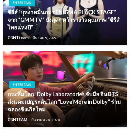
ENTERTAIN
ซีรีส์ “บุหงาหมื่นภมร ENIGMA BLACK STAGE”
จาก “GMMTV” ปังสุดๆ คว้ารางวัลคุณภาพ “ซีรีส์
ไทยแห่งปี”
CBNTteam
มีนาคม 5, 2026
ENTERTAIN
กระหึ่มโลก! Dolby Laboratories จับมือ จิน BTS
ส่งแคมเปญระดับโลก “Love More in Dolby” ร่วม
ฉลองซิงเกิลใหม่
CBNTEAM
ธันวาคม 24, 2024