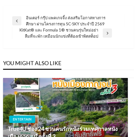
แนะแนว
อินเตอร์ กรุ๊ป แพคเกจจิ้ง ส่งเสริมโอกาสทางการ
Previous
ศึกษา ผ่านโครงการทุน SC-SKY ประจำปี 2569
เรื่อง
Post
KitKat® และ Formula 1® ชวนคนรุ่นใหม่อย่า
Next
ลืมที่จะพัก เหมือนนักแข่งที่ต้องเข้าพิตสต็อป
Post
YOU MIGHT ALSO LIKE
ENTERTAIN
True4U ช่อง 24 ชวนคนรักหนังร่วมเทศกาลหนัง
เมืองกาญจน์ ครั้งที่ 3