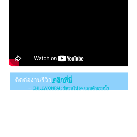
ติดต่องานรีวิว
คลิกที่นี่
CHILLWONPAI : ชิลวนไป by แพนด้าบวมน้ำ