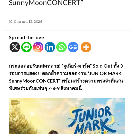
SunnyMoonCONCERT”
Posted
มิถุนายน 15, 2026
on
Spread the love
กระแสตอบรับถล่มทลาย! “จูเนียร์-มาร์ค” Sold Out ทั้ง 3
รอบการแสดง!! ตอกย้ำความฮอต งาน “JUNIOR MARK
SunnyMoonCONCERT” พร้อมสร้างความทรงจำที่แสน
พิเศษร่วมกับแฟนๆ 7-8-9 สิงหาคมนี้