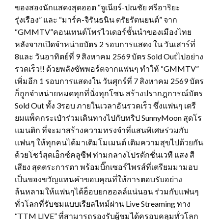
ของสองนักแสดงสุดฮอต “จูเนียร์-ปณชัย ศรีอาริยะ
รุ่งเรือง” และ “มาร์ค-จิรันธนิน ตรัยรัตนยนต์” จาก
“GMMTV”คอนเทนต์โพรไวเดอร์ชั้นนำของเมืองไทย
หลังจากเปิดจำหน่ายบัตร 2 รอบการแสดง ใน วันเสาร์ที่
8และ วันอาทิตย์ที่ 9 สิงหาคม 2569 บัตร Sold Outไปอย่าง
รวดเร็ว!! ด้วยพลังซัพพอร์ตจากแฟนๆ ทำให้ “GMMTV”
เพิ่มอีก 1 รอบการแสดงใน วันศุกร์ที่ 7 สิงหาคม 2569 บัตร
ก็ถูกจำหน่ายหมดทุกที่นั่งทุกโซน สร้างปรากฎการณ์บัตร
Sold Out ทั้ง 3รอบ ภายในเวลาอันรวดเร็ว ซึ่งแฟนๆ เตรี
ยมแพ็คกระเป๋าร่วมเดินทางไปกับทริป SunnyMoon สุดโร
แมนติก ที่จะมาสร้างความทรงจำที่แสนพิเศษร่วมกับ
แฟนๆ ให้ทุกคนได้มาเติมโมเมนต์ เติมความสุขไปด้วยกัน
ด้วยโชว์สุดเอ็กซ์คลูซีฟ ท่ามกลางโปรดักชั่นเวที แสง สี
เสียง สุดตระการตา พร้อมบิ๊กเซอร์ไพรส์ที่เตรียมมามอบ
เป็นของขวัญแทนคำขอบคุณที่ให้การตอบรับอย่าง
ล้นหลามให้แฟนๆได้ฮ็อบยกฮอลล์แน่นอน ร่วมกับแฟนๆ
ทั่วโลกที่รับชมแบบเรียลไทม์ผ่าน Live Streaming ทาง
“TTM LIVE” ที่สามารถรองรับผู้ชมได้ครอบคลุมทั่วโลก