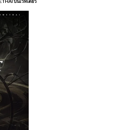
THAI บนเวทีเดียว