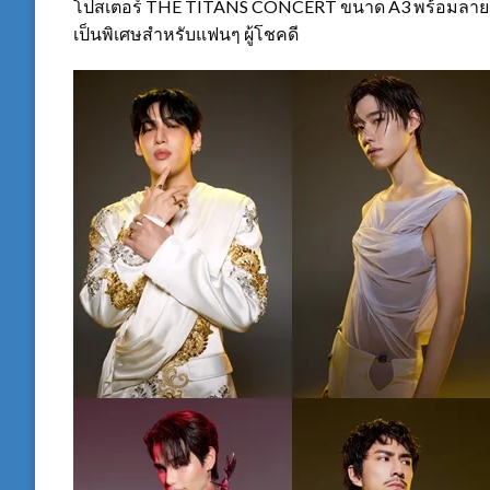
โปสเตอร์ THE TITANS CONCERT ขนาด A3 พร้อมลายเซ็นอิเ
เป็นพิเศษสำหรับแฟนๆ ผู้โชคดี