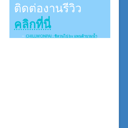
ติดต่องานรีวิว
คลิกที่นี่
CHILLWONPAI : ชิลวนไป by แพนด้าบวมน้ำ