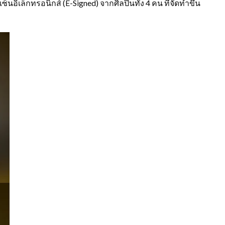
ล็กทรอนิกส์ (E-Signed) จากศิลปินทั้ง 4 คน ที่จัดทำขึ้น