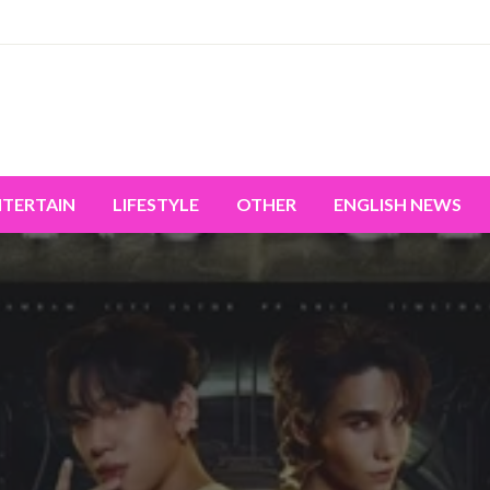
miss the world's movement.
NTERTAIN
LIFESTYLE
OTHER
ENGLISH NEWS