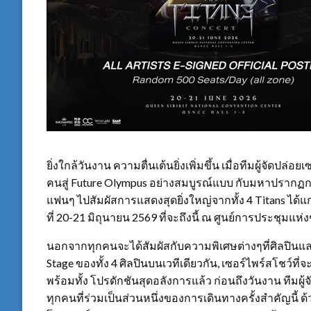
ยิ่งใกล้วันงาน ความตื่นเต้นยิ่งเพิ่มขึ้น เมื่อทีมผู้จัดปล
คนสู่ Future Olympus อย่างสมบูรณ์แบบ กับมหาปรากฏ
แฟนๆ ไปสัมผัสการแสดงสุดยิ่งใหญ่จากทั้ง 4 Titans ไ
ที่ 20-21 มิถุนายน 2569 ที่จะถึงนี้ ณ ศูนย์การประชุมแห่งชา
นอกจากทุกคนจะได้สัมผัสกับความพิเศษต่างๆที่ศิลปินและ
Stage ของทั้ง 4 ศิลปินบนเวทีเดียวกัน, เซอร์ไพร์สโชว์ที
พร้อมทั้ง โปรดักชันสุดอลังการแล้ว ก่อนถึงวันงาน ทีมผู
ทุกคนที่ร่วมเป็นส่วนหนึ่งของการเดินทางครั้งสำคัญนี้ 