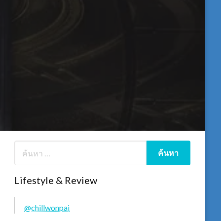
Lifestyle & Review
@chillwonpai