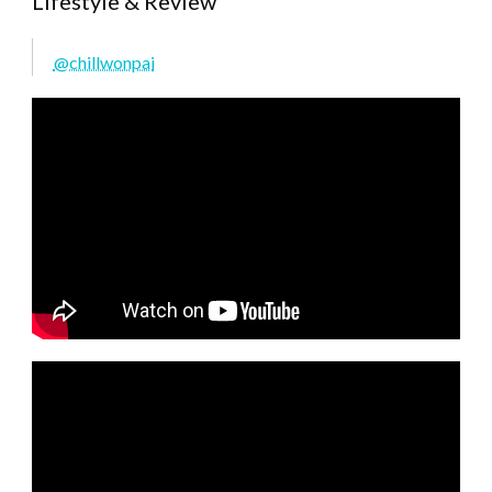
Lifestyle & Review
@chillwonpai