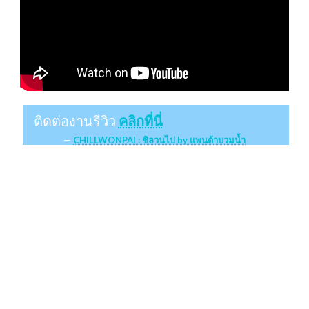
ติดต่องานรีวิว
คลิกที่นี่
CHILLWONPAI : ชิลวนไป by แพนด้าบวมน้ำ