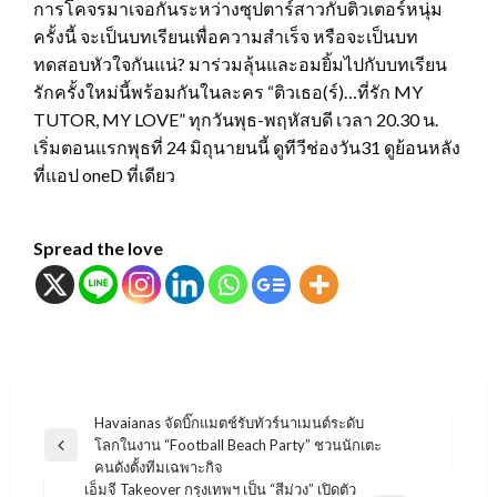
การโคจรมาเจอกันระหว่างซุปตาร์สาวกับติวเตอร์หนุ่ม
ครั้งนี้ จะเป็นบทเรียนเพื่อความสำเร็จ หรือจะเป็นบท
ทดสอบหัวใจกันแน่? มาร่วมลุ้นและอมยิ้มไปกับบทเรียน
รักครั้งใหม่นี้พร้อมกันในละคร “ติวเธอ(ร์)…ที่รัก MY
TUTOR, MY LOVE” ทุกวันพุธ-พฤหัสบดี เวลา 20.30 น.
เริ่มตอนแรกพุธที่ 24 มิถุนายนนี้ ดูทีวีช่องวัน31 ดูย้อนหลัง
ที่แอป oneD ที่เดียว
Spread the love
แนะแนว
Havaianas จัดบิ๊กแมตช์รับทัวร์นาเมนต์ระดับ
โลกในงาน “Football Beach Party” ชวนนักเตะ
เรื่อง
Previous
คนดังตั้งทีมเฉพาะกิจ
Post
เอ็มจี Takeover กรุงเทพฯ เป็น “สีม่วง” เปิดตัว