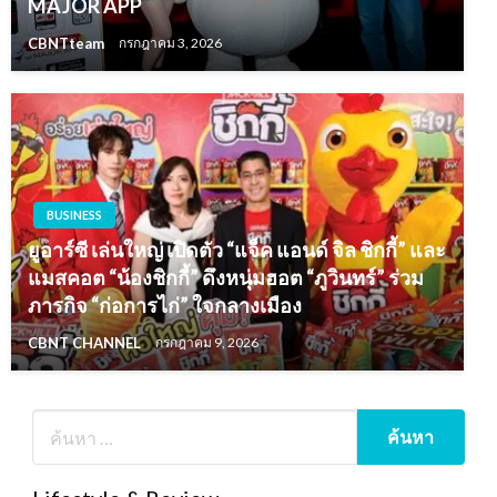
MAJOR APP
CBNTteam
กรกฎาคม 3, 2026
BUSINESS
ยูอาร์ซี เล่นใหญ่ เปิดตัว “แจ็ค แอนด์ จิล ชิกกี้” และ
แมสคอต “น้องชิกกี้” ดึงหนุ่มฮอต “ภูวินทร์” ร่วม
ภารกิจ “ก่อการไก่” ใจกลางเมือง
CBNT CHANNEL
กรกฎาคม 9, 2026