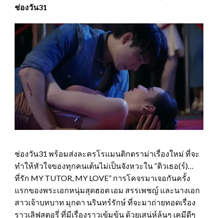
ช่องวัน31
ช่องวัน31 พร้อมส่งละครโรแมนติกดราม่าเรื่องใหม่ ที่จะ
ทำให้หัวใจของทุกคนเต้นไม่เป็นจังหวะใน “ติวเธอ(ร์)…
ที่รัก MY TUTOR, MY LOVE” การโคจรมาเจอกันครั้ง
แรกของพระเอกหนุ่มสุดฮอต เอม สรรเพชญ์ และนางเอก
สาวเจ้าบทบาท มุกดา นรินทร์รักษ์ ที่จะมาถ่ายทอดเรื่อง
ราวเลิฟสตอรี่ ที่มีเรื่องราวเข้มข้น ด้วยเสน่ห์ล้นๆ เคมีดีๆ