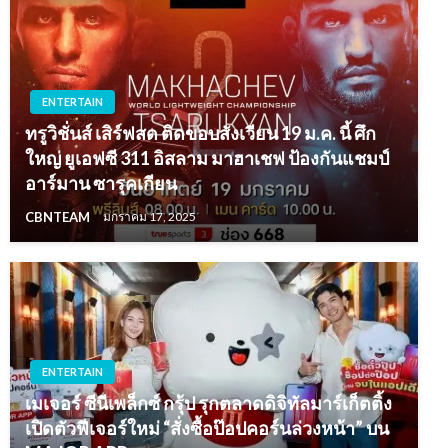
ENTERTAIN
ทรูวิชั่นส์ เสิร์ฟสด ติดขอบสังเวียน 19 ม.ค. นี้ ศึก
ใหญ่ ยูเอฟซี 311 อิสลาม มาฮาเชฟ ป้องกันแชมป์
อาร์มาน ซารุคเกียน
CBNTEAM
มกราคม 17, 2025
ENTERTAIN
เมเจอร์ ซีนีเพล็กซ์ กรุ้ป รุกตลาดดิจิทัลมาร์เก็ตติ้ง
เปิดตัวฟีเจอร์ใหม่ “สั่งซื้อป๊อปคอร์นล่วงหน้า” บน