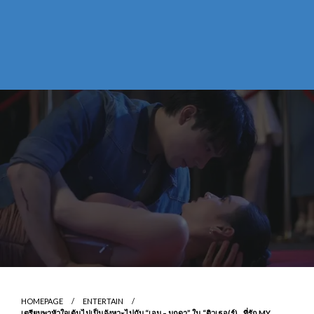
HOMEPAGE
ENTERTAIN
เตรียมพาหัวใจเต้นไม่เป็นจังหวะไปกับ “เอม – มุกดา” ใน “ติวเธอ(ร์)…ที่รัก MY