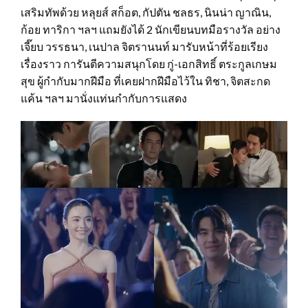
เสริมทัพด้วย หลุยส์ สก็อต, กัปตัน ชลธร, นินน่า ญาณิน,
ก้อย ทาริกา ฯลฯ แถมยังได้ 2 นักเขียนบทมือรางวัล อย่าง
เจี๊ยบ วรรธนา, เนปาล จิตรานนท์ มารับหน้าที่ร้อยเรียง
เรื่องราว การันตีความสนุกโดย กู่-เอกสิทธิ์ ตระกูลเกษม
สุข ผู้กำกับมากฝีมือ ที่เคยฝากฝีมือไว้ใน ทิชา, จิตสะกด
แค้น ฯลฯ มานั่งแท่นกำกับการแสดง