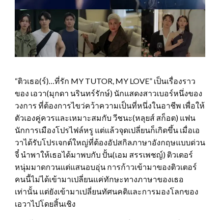
“ติวเธอ(ร์)…ที่รัก MY TUTOR, MY LOVE” เป็นเรื่องราว
ของ เอวา(มุกดา นรินทร์รักษ์) นักแสดงสาวเบอร์หนึ่งของ
วงการ ที่ต้องการไขว่คว้าความเป็นที่หนึ่งในอาชีพ เพื่อให้
ตัวเองคู่ควรและเหมาะสมกับ วีชนะ(หลุยส์ สก็อต) แฟน
นักการเมืองโปรไฟล์หรู แต่แล้วจุดเปลี่ยนก็เกิดขึ้น เมื่อเอ
วาได้รับโปรเจกต์ใหญ่ที่ต้องอัปสกิลภาษาอังกฤษแบบด่วน
จี๋ นำพาให้เธอได้มาพบกับ ปั้น(เอม สรรเพชญ์) ติวเตอร์
หนุ่มมาดกวนแต่แสนอบอุ่น การก้าวเข้ามาของติวเตอร์
คนนี้ไม่ได้เข้ามาเปลี่ยนแค่ทักษะทางภาษาของเธอ
เท่านั้น แต่ยังเข้ามาเปลี่ยนทัศนคติและการมองโลกของ
เอวาไปโดยสิ้นเชิง