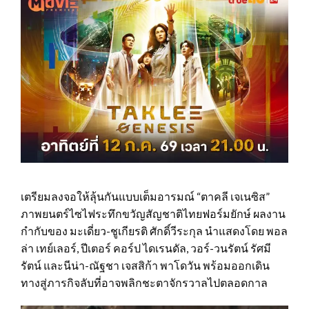
เตรียมลงจอให้ลุ้นกันแบบเต็มอารมณ์ “ตาคลี เจเนซิส”
ภาพยนตร์ไซไฟระทึกขวัญสัญชาติไทยฟอร์มยักษ์ ผลงาน
กำกับของ มะเดี่ยว-ชูเกียรติ ศักดิ์วีระกุล นำแสดงโดย พอล
ล่า เทย์เลอร์, ปีเตอร์ คอร์ป ไดเรนดัล, วอร์-วนรัตน์ รัศมี
รัตน์ และนีน่า-ณัฐชา เจสสิก้า พาโดวัน พร้อมออกเดิน
ทางสู่ภารกิจลับที่อาจพลิกชะตาจักรวาลไปตลอดกาล