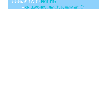
ติดต่องานรีวิว
คลิกที่นี่
CHILLWONPAI : ชิลวนไป by แพนด้าบวมน้ำ