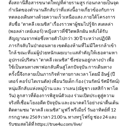
ตั้งสถานีสื่อสารขนาดใหญ่ที่ค่ายรามสูร ก่อนกลายเป็นจุด
กำเนิดของตำนานลึกลับว่าที่แห่งนี้อาจเกี่ยวข้องกับการ
ทดลองเดินทางด้วยความเร็วเหนือแสง ภายใต้โครงการ
ลับชื่อ “ตาคลี เจเนซิส” เรื่องราวพาผู้ชมไปรู้จัก สเตลล่า
(พอลล่า เทย์เลอร์) หญิงสาวที่ชีวิตพลิกผัน หลังได้รับ
สัญญาณจากพ่อซึ่งหายตัวไปกว่า 30 ปี ระหว่างปฏิบัติ
ภารกิจลับในป่าดอนหาย เขตต้องห้ามที่ไม่มีใครกล้าเข้า
ใกล้ ขณะที่แม่ผู้ป่วยหนักเผยเบาะแสสำคัญให้เธอตามหา
อุปกรณ์ปริศนา “ตาคลี เจเนซิส” ซึ่งซ่อนอยู่กลางป่า เพื่อ
ใช้เป็นหนทางพาพ่อกลับคืนสู่โลกปัจจุบัน การเดินทาง
ครั้งนี้จึงกลายเป็นภารกิจท้าทายกาลเวลา โดยมี อิษฐ์ (ปี
เตอร์ คอร์ป ไดเรนดัล) เพื่อนวัยเด็ก ก้อง (วนรัตน์ รัศมีรัตน์)
หนุ่มลึกลับแห่งหมู่บ้าน และ วาเลน (ณัฐชา เจสสิก้า พาโด
วัน) ลูกสาวที่ต้องการพิสูจน์ตัวเอง ร่วมเปิดประตูสู่ความ
จริงที่เชื่อมโยงอดีต ปัจจุบัน และอนาคตไว้อย่างน่าตื่นเต้น
ติดตามชม “ตาคลี เจเนซิส” มูฟวี่ พรีเมียร์ วันอาทิตย์ที่ 12
กรกฎาคม 2569 เวลา 21.00 น. ทางทรูโฟร์ยู ช่อง 24 และ
รับชมสดได้ที่ https://true4u.com/live/