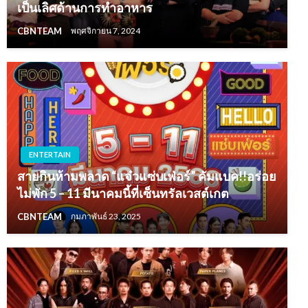
เป็นเลิศด้านการทำอาหาร
CBNTEAM
พฤศจิกายน 7, 2024
ENTERTAIN
สายกินห้ามพลาด “แจ๋วแซ่บเฟ่อร์” คัมแบค!!อร่อย
ไม่พัก 5 – 11 มีนาคมนี้ที่เซ็นทรัลเวสต์เกต
CBNTEAM
กุมภาพันธ์ 23, 2025