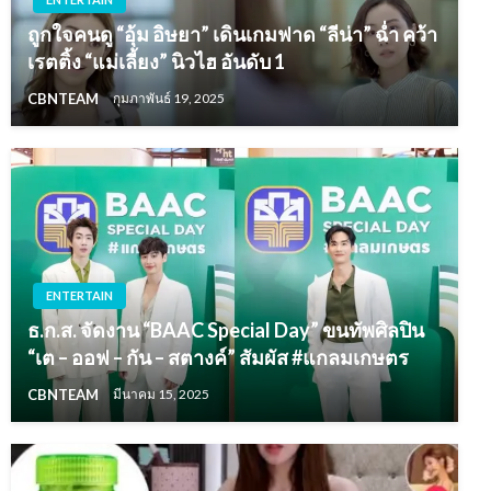
ถูกใจคนดู “อุ้ม อิษยา” เดินเกมฟาด “ลีน่า” ฉ่ำ คว้า
เรตติ้ง “แม่เลี้ยง” นิวไฮ อันดับ 1
CBNTEAM
กุมภาพันธ์ 19, 2025
ENTERTAIN
ธ.ก.ส. จัดงาน “BAAC Special Day” ขนทัพศิลปิน
“เต – ออฟ – กัน – สตางค์” สัมผัส #แกลมเกษตร
CBNTEAM
มีนาคม 15, 2025