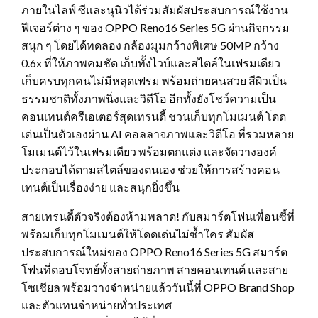
ภายในไลฟ์ ซีและนุนิวได้ร่วมสัมผัสประสบการณ์ใช้งาน
ฟีเจอร์ต่าง ๆ ของ OPPO Reno16 Series 5G ผ่านกิจกรรม
สนุก ๆ โดยได้ทดลอง กล้องมุมกว้างพิเศษ 50MP กว้าง
0.6x ที่ให้ภาพคมชัด เก็บทั้งไวบ์และสไตล์ในเฟรมเดียว
เก็บครบทุกคนไม่มีหลุดเฟรม พร้อมถ่ายคนสวย สีผิวเป็น
ธรรมชาติทั้งภาพนิ่งและวิดีโอ อีกทั้งยังโชว์ความเป็น
คอนเทนต์ครีเอเตอร์สุดเทรนดี้ ชวนเก็บทุกโมเมนต์ โดด
เด่นเป็นตัวเองผ่าน AI คอลลาจภาพและวิดีโอ ที่รวมหลาย
โมเมนต์ไว้ในเฟรมเดียว พร้อมตกแต่ง และจัดวางองค์
ประกอบได้ตามสไตล์ของตนเอง ช่วยให้การสร้างคอน
เทนต์เป็นเรื่องง่าย และสนุกยิ่งขึ้น
สายเทรนดี้ตัวจริงต้องห้ามพลาด! กับสมาร์ตโฟนเพื่อนซี้ที่
พร้อมเก็บทุกโมเมนต์ให้โดดเด่นไม่ซ้ำใคร สัมผัส
ประสบการณ์ใหม่ของ OPPO Reno16 Series 5G สมาร์ต
โฟนที่ตอบโจทย์ทั้งสายถ่ายภาพ สายคอนเทนต์ และสาย
โซเชียล พร้อมวางจำหน่ายแล้ววันนี้ที่ OPPO Brand Shop
และตัวแทนจำหน่ายทั่วประเทศ