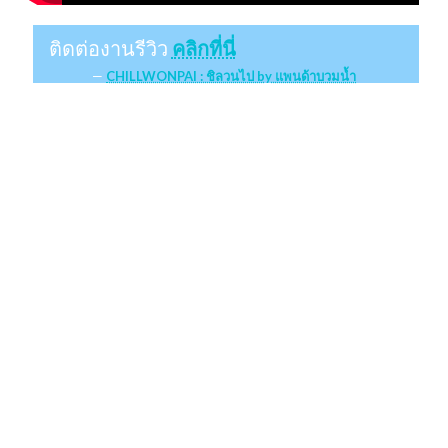
ติดต่องานรีวิว
คลิกที่นี่
CHILLWONPAI : ชิลวนไป by แพนด้าบวมน้ำ