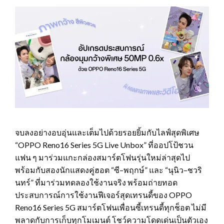
จบลงอย่างอบอุ่นและเต็มไปด้วยรอยยิ้มกับไลฟ์สุดพิเศษ
“OPPO Reno16 Series 5G Live Unbox” ที่ออปโป้ชวน
แฟน ๆ มาร่วมแกะกล่องสมาร์ตโฟนรุ่นใหม่ล่าสุดไป
พร้อมกับสองนักแสดงคู่ฮอต “ซี–พฤกษ์” และ “นุนิว–ชวริ
นทร์” ที่มาร่วมทดลองใช้งานจริง พร้อมถ่ายทอด
ประสบการณ์การใช้งานฟีเจอร์สุดเทรนดี้ของ OPPO
Reno16 Series 5G สมาร์ตโฟนเพื่อนซี้เทรนดี้ทุกช็อต ไม่มี
พลาดกับการเก็บทุกโมเมนต์ โชว์ความโดดเด่นเป็นตัวเอง