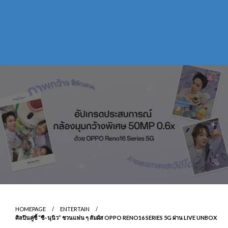
HOMEPAGE
ENTERTAIN
ศิลปินคู่ซี้ “ซี–นุนิว” ชวนแฟน ๆ สัมผัส OPPO RENO16 SERIES 5G ผ่าน LIVE UNBOX