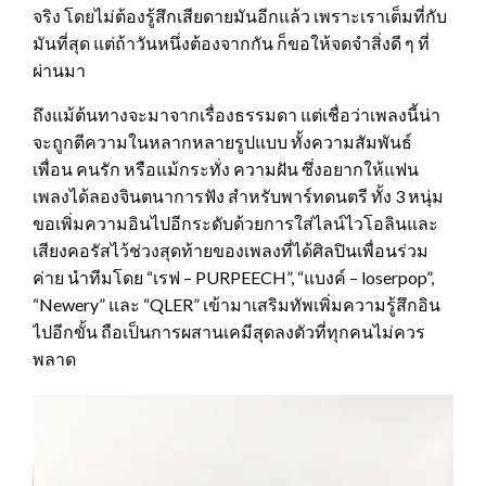
จริง โดยไม่ต้องรู้สึกเสียดายมันอีกแล้ว เพราะเราเต็มที่กับ
มันที่สุด แต่ถ้าวันหนึ่งต้องจากกัน ก็ขอให้จดจำสิ่งดี ๆ ที่
ผ่านมา
ถึงแม้ต้นทางจะมาจากเรื่องธรรมดา แต่เชื่อว่าเพลงนี้น่า
จะถูกตีความในหลากหลายรูปแบบ ทั้งความสัมพันธ์
เพื่อน คนรัก หรือแม้กระทั่ง ความฝัน ซึ่งอยากให้แฟน
เพลงได้ลองจินตนาการฟัง สำหรับพาร์ทดนตรี ทั้ง 3 หนุ่ม
ขอเพิ่มความอินไปอีกระดับด้วยการใส่ไลน์ไวโอลินและ
เสียงคอรัสไว้ช่วงสุดท้ายของเพลงที่ได้ศิลปินเพื่อนร่วม
ค่าย นำทีมโดย “เรฟ – PURPEECH”, “แบงค์ – loserpop”,
“Newery” และ “QLER” เข้ามาเสริมทัพเพิ่มความรู้สึกอิน
ไปอีกขั้น ถือเป็นการผสานเคมีสุดลงตัวที่ทุกคนไม่ควร
พลาด