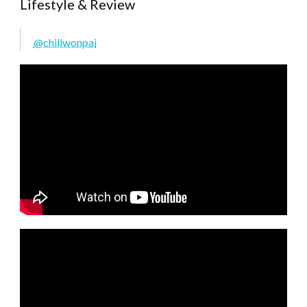
Lifestyle & Review
@chillwonpai