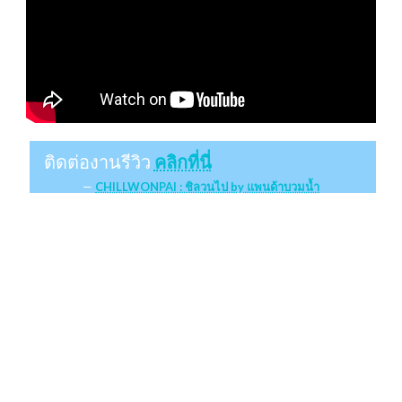
ติดต่องานรีวิว
คลิกที่นี่
CHILLWONPAI : ชิลวนไป by แพนด้าบวมน้ำ