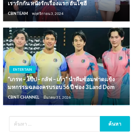
เรารักกัน หนังรักเรื่องแรก ฮันโซฮี
CBNTEAM
พฤศจิกายน 3, 2024
ENTERTAIN
“เกรท – โป๊ป – กลัฟ – เก้า” นำทีมซ้อมฟาดแข้ง
มหกรรมฉลองครบรอบ 56 ปี ช่อง 3 Land Dom
CBNT CHANNEL
มีนาคม 31, 2026