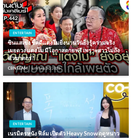
ENTERTAIN
ซินแสเข่ง ชี้คดีแตงโมยิ่งนานวันยิ่งรู้ความจริง
เผยดวง แตงโม มีโอกาสตายฟรี เพราะสาวไม่ถึง
ตัวฆาตกร?
CBNTEAM
มกราคม 30, 2025
ENTERTAIN
เนรมิตรหนัง ฟิล์ม เปิดตัว Heavy Snow ฤดูหนาว