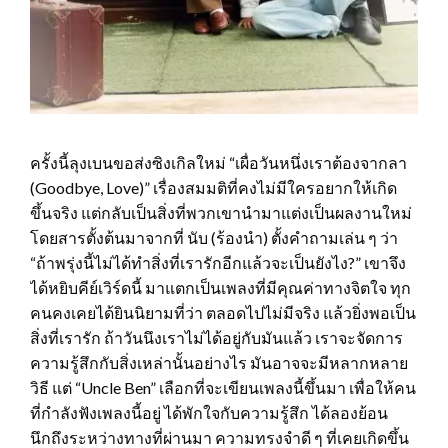
ครั้งนี้ลุงเบนขอส่งซิงเกิลใหม่ “เผื่อวันหนึ่งเราต้องจากลา
(Goodbye, Love)” เรื่องสมมติที่คงไม่มีใครอยากให้เกิด
ขึ้นจริง แต่กลับเป็นสิ่งที่พวกเขานำมาแต่งเป็นผลงานใหม่
โดยสารตั้งต้นมาจากที่ นับ (ร้องนำ) ตั้งคำถามเล่น ๆ ว่า
“ถ้าพรุ่งนี้ไม่ได้ทำสิ่งที่เรารักอีกแล้วจะเป็นยังไง?” เขาจึง
ได้หยิบคีย์เวิร์ดนี้ มาแตกเป็นเพลงที่มีคุณค่าทางจิตใจ ทุก
คนคงเคยได้ยินนิยามที่ว่า ตลอดไปไม่มีจริง แล้วยิ่งพอเป็น
สิ่งที่เรารัก ถ้าวันนึงเราไม่ได้อยู่กับมันแล้ว เราจะจัดการ
ความรู้สึกกับสิ่งเหล่านั้นอย่างไร มันอาจจะมีหลากหลาย
วิธี แต่ “Uncle Ben” เลือกที่จะเขียนเพลงนี้ขึ้นมา เพื่อให้คน
ที่กำลังฟังเพลงนี้อยู่ ได้พักใจกับความรู้สึก ได้ลองย้อน
นึกถึงระหว่างทางที่ผ่านมา ความทรงจำดี ๆ ที่เคยเกิดขึ้น