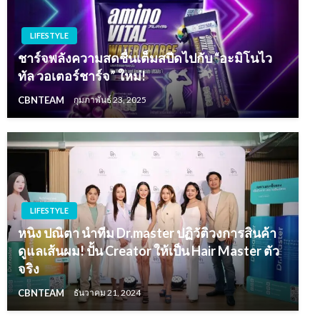
LIFESTYLE
ชาร์จพลังความสดชื่นเต็มสปีดไปกับ “อะมิโนไว
ทัล วอเตอร์ชาร์จ” ใหม่!
CBNTEAM
กุมภาพันธ์ 23, 2025
LIFESTYLE
หนิง ปณิตา นำทีม Dr.master ปฏิวัติวงการสินค้า
ดูแลเส้นผม! ปั้น Creator ให้เป็น Hair Master ตัว
จริง
CBNTEAM
ธันวาคม 21, 2024