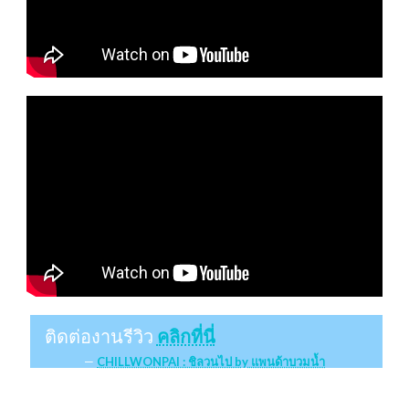
ติดต่องานรีวิว
คลิกที่นี่
CHILLWONPAI : ชิลวนไป by แพนด้าบวมน้ำ