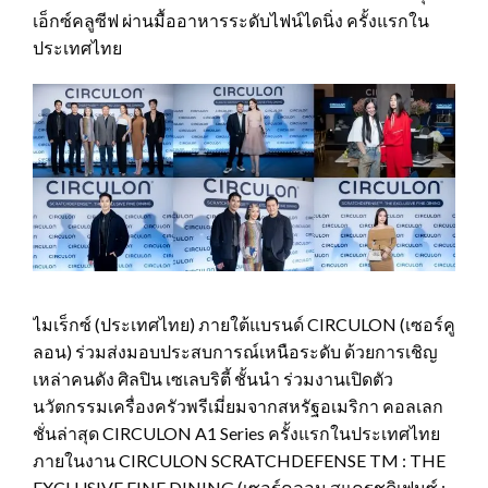
เอ็กซ์คลูซีฟ ผ่านมื้ออาหารระดับไฟน์ไดนิ่ง ครั้งแรกใน
ประเทศไทย
ไมเร็กซ์ (ประเทศไทย) ภายใต้แบรนด์ CIRCULON (เซอร์คู
ลอน) ร่วมส่งมอบประสบการณ์เหนือระดับ ด้วยการเชิญ
เหล่าคนดัง ศิลปิน เซเลบริตี้ ชั้นนำ ร่วมงานเปิดตัว
นวัตกรรมเครื่องครัวพรีเมี่ยมจากสหรัฐอเมริกา คอลเลก
ชั่นล่าสุด CIRCULON A1 Series ครั้งแรกในประเทศไทย
ภายในงาน CIRCULON SCRATCHDEFENSE TM : THE
EXCLUSIVE FINE DINING (เซอร์คูลอน สแครชดิเฟนซ์ :