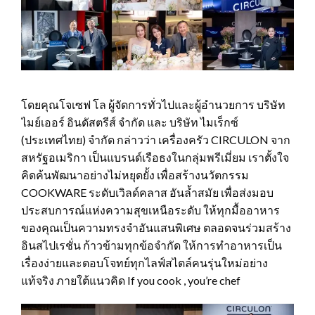
โดยคุณโจเซฟ โล ผู้จัดการทั่วไปและผู้อำนวยการ บริษัท
ไมย์เออร์ อินดัสตรีส์ จำกัด และ บริษัท ไมเร็กซ์
(ประเทศไทย) จำกัด กล่าวว่า เครื่องครัว CIRCULON จาก
สหรัฐอเมริกา เป็นแบรนด์เรือธงในกลุ่มพรีเมี่ยม เราตั้งใจ
คิดค้นพัฒนาอย่างไม่หยุดยั้ง เพื่อสร้างนวัตกรรม
COOKWARE ระดับเวิลด์คลาส อันล้ำสมัย เพื่อส่งมอบ
ประสบการณ์แห่งความสุขเหนือระดับ ให้ทุกมื้ออาหาร
ของคุณเป็นความทรงจำอันแสนพิเศษ ตลอดจนร่วมสร้าง
อินสไปเรชั่น ก้าวข้ามทุกข้อจำกัด ให้การทำอาหารเป็น
เรื่องง่ายและตอบโจทย์ทุกไลฟ์สไตล์คนรุ่นใหม่อย่าง
แท้จริง ภายใต้แนวคิด If you cook , you’re chef