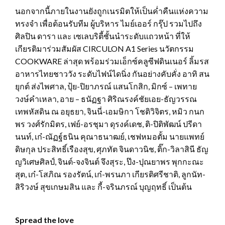
นอกจากนี้ภายในงานยังถูกเนรมิตให้เป็นค่ำคืนแห่งความ
ทรงจำ เพื่อต้อนรับทีม ผู้บริหาร ไมย์เออร์ กรุ๊ป รวมไปถึง
ศิลปิน ดารา และ เซเลบริตี้ชั้นนำระดับแถวหน้า ที่ให้
เกียรติมาร่วมสัมผัส CIRCULON A1 Series นวัตกรรม
COOKWARE ล่าสุด พร้อมร่วมเอ็กซ์คลูซีฟดินเนอร์ ลิ้มรส
อาหารไทยชาววัง ระดับไฟน์ไดนิ่ง กันอย่างคับคั่ง อาทิ สน
ยุกต์ ส่งไพศาล, ปุ้ย-ปิยาภรณ์ แสนโกสิก, มิกซ์ – เพทาย
วงษ์คำเหลา, อาย – ธนัฏฐา ศิริณรงค์ชัยเอย-ธัญวรรณ
เทพหัสดิน ณ อยุธยา, จินนี่-เอมษิกา โชติวิจิตร, หมิว กนก
พร วงศ์รักมิตร, เฟย์-อรชุมา ดุรงค์เดช, ติ-ปิติพัฒน์ ปรีดา
นนท์, เก๋-ณัฏฐ์ธนิน คุณาธนาฒย์, เชฟหมอตั้ม นายแพทย์
ดิษกุล ประสิทธิ์เรืองสุข, ศุภทัต จินดาวนิช, ติ๊ก-วิลาสินี ธัญ
ญวิเศษศิลป์, จินต์-จงจินต์ จึงสุระ, ป๊ง-ปุณยาพร พุกกะณะ
สุต, เก๋-โสภิณ รองรัตน์, เก๋-พรนภา เกียรติศรีชาติ, ลูกนัท-
สิริวงษ์ สุขเกษมสิน และ กี้-จรินภรณ์ บุญฤทธิ์ เป็นต้น
Spread the love