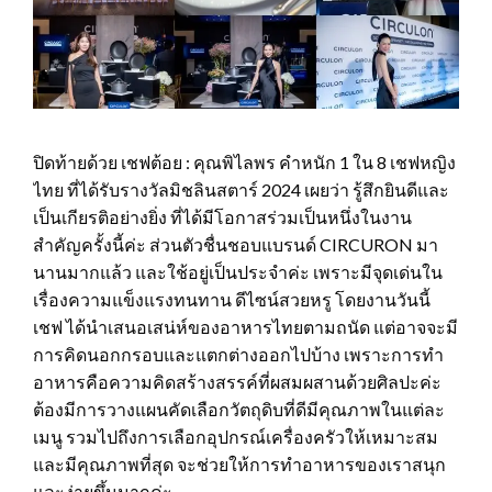
ปิดท้ายด้วย เชฟต้อย : คุณพิไลพร คำหนัก 1 ใน 8 เชฟหญิง
ไทย ที่ได้รับรางวัลมิชลินสตาร์ 2024 เผยว่า รู้สึกยินดีและ
เป็นเกียรติอย่างยิ่ง ที่ได้มีโอกาสร่วมเป็นหนึ่งในงาน
สำคัญครั้งนี้ค่ะ ส่วนตัวชื่นชอบแบรนด์ CIRCURON มา
นานมากแล้ว และใช้อยู่เป็นประจำค่ะ เพราะมีจุดเด่นใน
เรื่องความแข็งแรงทนทาน ดีไซน์สวยหรู โดยงานวันนี้
เชฟ ได้นำเสนอเสน่ห์ของอาหารไทยตามถนัด แต่อาจจะมี
การคิดนอกกรอบและแตกต่างออกไปบ้าง เพราะการทำ
อาหารคือความคิดสร้างสรรค์ที่ผสมผสานด้วยศิลปะค่ะ
ต้องมีการวางแผนคัดเลือกวัตถุดิบที่ดีมีคุณภาพในแต่ละ
เมนู รวมไปถึงการเลือกอุปกรณ์เครื่องครัวให้เหมาะสม
และมีคุณภาพที่สุด จะช่วยให้การทำอาหารของเราสนุก
และง่ายขึ้นมากค่ะ