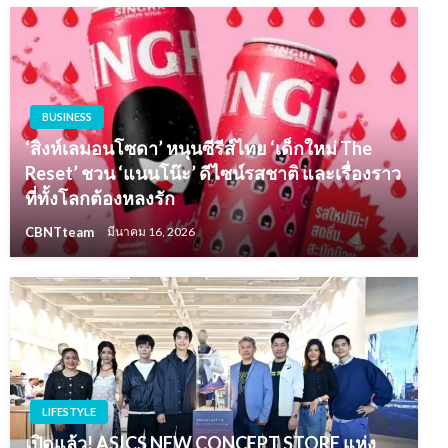
BUSINESS
‘สิงห์เลมอนโซดา’ หนุนซีรีส์ไทย ‘เด็กใหม่ The
Reset’ ชวน ‘แนนโน๊ะ’ ดีไซน์รสชาติ และเรื่องราว
ที่ทั้งโลกต้องหลงรัก
CBNTteam
มีนาคม 16, 2026
LIFESTYLE
เปิดแล้ว! ASICS NEW CONCEPT STORE แห่ง