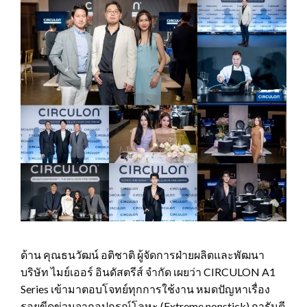
ด้าน คุณธนวัฒน์ อติชาติ ผู้จัดการฝ่ายผลิตและพัฒนา
บริษัท ไมย์เออร์ อินดัสตรีส์ จำกัด เผยว่า CIRCULON A1
Series เข้ามาตอบโจทย์ทุกการใช้งาน หมดปัญหาเรื่อง
รอยขีดข่วนจากอุปกรณ์โลหะ (Extreme nonstick) การันตี