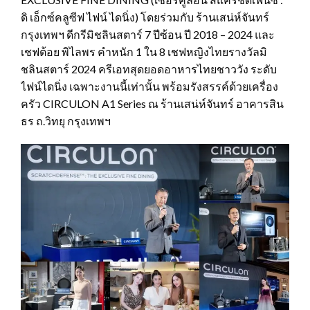
ดิ เอ็กซ์คลูซีฟ ไฟน์ ไดนิ่ง) โดยร่วมกับ ร้านเสน่ห์จันทร์
กรุงเทพฯ ดีกรีมิชลินสตาร์ 7 ปีซ้อน ปี 2018 – 2024 และ
เชฟต้อย พิไลพร คำหนัก 1 ใน 8 เชฟหญิงไทยรางวัลมิ
ชลินสตาร์ 2024 ครีเอทสุดยอดอาหารไทยชาววัง ระดับ
ไฟน์ไดนิ่ง เฉพาะงานนี้เท่านั้น พร้อมรังสรรค์ด้วยเครื่อง
ครัว CIRCULON A1 Series ณ ร้านเสน่ห์จันทร์ อาคารสิน
ธร ถ.วิทยุ กรุงเทพฯ