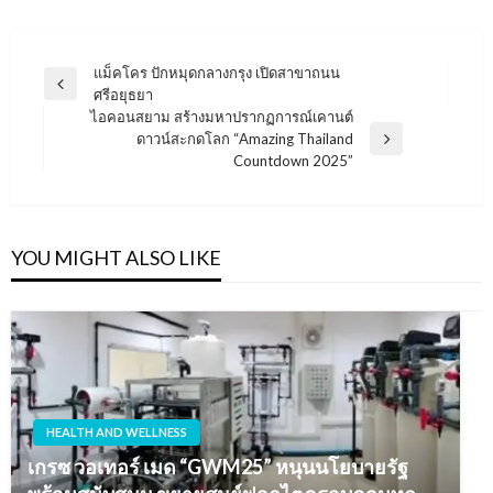
แนะแนว
แม็คโคร ปักหมุดกลางกรุง เปิดสาขาถนน
Previous
ศรีอยุธยา
เรื่อง
Post
ไอคอนสยาม สร้างมหาปรากฏการณ์เคานต์
ดาวน์สะกดโลก “Amazing Thailand
Next
Countdown 2025”
Post
YOU MIGHT ALSO LIKE
HEALTH AND WELLNESS
เกรซ วอเทอร์ เมด “GWM25” หนุนนโยบายรัฐ