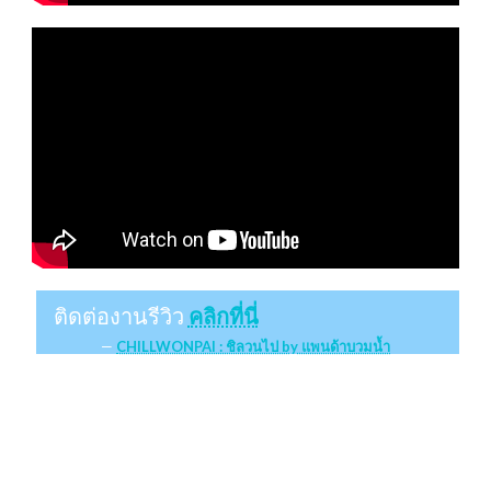
ติดต่องานรีวิว
คลิกที่นี่
CHILLWONPAI : ชิลวนไป by แพนด้าบวมน้ำ