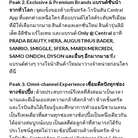
Peak 2. Exclusive & Premium Brands แบรนด์ชั้นนำ
จากทั่วโลก
:
จุดแข็งของห้างเซ็นทรัล-โรบินสัน Central
App ที่แตกต่างเหนือใคร คือแบรนด์ไฮไลต์ระดับพรีเมียม
ที่มีให้เลือกมากมาย สินค้าคอลเลกชั่นใหม่ สินค้ารุ่นลิมิ
เต็ด อิดิชัน แร์ไอเทม และแบรนด์
Only @ Central
อาทิ
PRADA BEAUTY, HERA, AUGUSTINUS BADER,
SANRIO, SMIGGLE, SFERA, MARDI MERCREDI,
SAMO ONDOH, DYSON และอื่นๆ อีกมากมาย
ซึ่ง
แบรนด์ต่างๆ วางใจนำสินค้าใหม่มาวางจำหน่ายก่อนใคร
ที่นี่
Peak 3. Omni-channel Experience เชื่อมดีลปังทุกช่อง
ทางช้อปปิ้ง
:
ด้วยประสบการณ์รีเทลที่สั่งสมมาเป็นเวลา
นานและดีเอ็นเอแห่งความกล้าคิดกล้าทำ ห้างเซ็นทรัล
และโรบินสันได้เรียนรู้และศึกษาการทำออมนิชาแนลจน
เป็นรีเทลเดียวที่ผสานทุกช่องทางช้อปปิ้งเป็นหนึ่งเดียวกัน
ได้อย่างสมบูรณ์แบบ เป็นผลดีต่อลูกค้าที่สามารถได้รับ
ประโยชน์สูงสุดไม่ว่าจะช้อปปิ้งผ่านห้างเซ็นทรัล-ห้าง
โรบินสัน, Central App, Central / Robinson Chat & Shop,