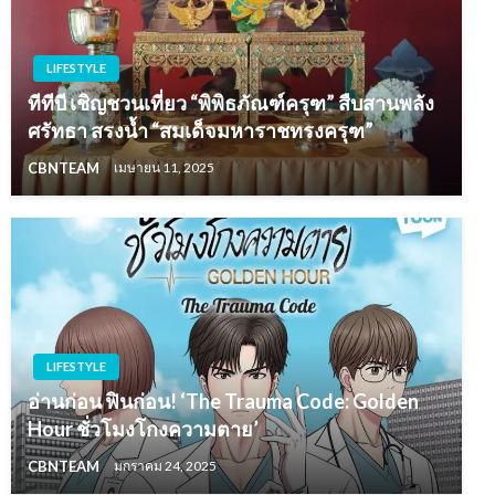
LIFESTYLE
ทีทีบี เชิญชวนเที่ยว “พิพิธภัณฑ์ครุฑ” สืบสานพลัง
ศรัทธา สรงน้ำ “สมเด็จมหาราชทรงครุฑ”
CBNTEAM
เมษายน 11, 2025
LIFESTYLE
อ่านก่อน ฟินก่อน! ‘The Trauma Code: Golden
Hour ชั่วโมงโกงความตาย’
CBNTEAM
มกราคม 24, 2025