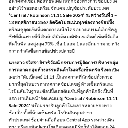
อนาคตที่เชื่อมต่อสิทธิพิเศษในทุกช่องทางการช้อปปิ้งได้
อย่างไร้รอยต่อ เตรียมจัดแคมเปญช้อประดับประเทศ
“Central / Robinson 11.11 Sale 2024” ระหว่างวันที่ 1 –
13 พฤศจิกายน 2567 อัดฉีดโปรแน่นทุกช่องทางช้อปปิ้ง
พร้อมชูจุดแข็งที่แตกต่างเหนือใคร อย่างแบรนด์เอ็กซ์คลู
ซีฟที่มีเฉพาะที่นี่ สินค้าลิมิเต็ด เอดิชัน ฮอลิเดย์เซ็ตที่จัดดีล
พีคในพีค ลดสูงสุด 70% , ซื้อ 1 แถม 1 และอีกมากมาย หวัง
กวาดกำลังซื้อสายช้อปช่วงปลายปี
นางสาว รวิศรา จิราธิวัฒน์ กรรมการผู้จัดการบริหารกลุ่ม
การตลาด กลุ่มห้างสรรพสินค้า
ในเครือเซ็นทรัล รีเทล
เปิด
เผยว่า “ดับเบิ้ลเดย์ 11.11 เป็นเทศกาลที่นักช้อปตั้งตารอ
มากที่สุดในบรรดาเทศกาลช้อปเลขคู่ ห้างเซ็นทรัลและ
โรบินสันในฐานะช้อปปิ้งเดสติเนชันที่ลูกค้านึกถึงเป็นที่
แรก เราเดินหน้าจัดแคมเปญ
“
Central / Robinson 11.11
Sale 2024”
พร้อมรองรับลูกค้าในหลากหลายช่องทาง
ช้อปปิ้ง ทั้งที่ห้างเซ็นทรัล-โรบินสันทุกสาขา
ทั่วประเทศ ช้อปผ่านมือถือบน Central App ระหว่างเดิน
ทาง หรือจะช้อปผ่านโซเชียลคอมเมิร์ซก็ทำได้ตลอด 24