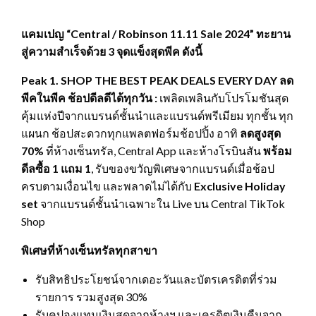
แคมเปญ “
Central / Robinson 11.11 Sale 2024” ทะยาน
สู่ความสำเร็จด้วย 3 จุดแข็งสุดพีค ดังนี้
Peak 1. SHOP THE BEST PEAK DEALS EVERY DAY ลด
พีคในพีค ช้อปดีลดีได้ทุกวัน :
เพลิดเพลินกับโปรโมชันสุด
คุ้มแห่งปีจากแบรนด์ชั้นนำและแบรนด์พรีเมียม ทุกชั้น ทุก
แผนก ช้อปสะดวกทุกแพลตฟอร์มช้อปปิ้ง อาทิ
ลดสูงสุด
70%
ที่ห้างเซ็นทรัล, Central App และห้างโรบินสัน
พร้อม
ดีลซื้อ
1 แถม 1
, รับของขวัญพิเศษจากแบรนด์เมื่อช้อป
ครบตามเงื่อนไข และพลาดไม่ได้กับ
Exclusive Holiday
set
จากแบรนด์ชั้นนำเฉพาะใน Live บน Central TikTok
Shop
พิเศษที่ห้างเซ็นทรัลทุกสาขา
รับสิทธิประโยชน์จากเดอะวันและบัตรเครดิตที่ร่วม
รายการ รวมสูงสุด 30%
รับคูปองแทนเงินสดจากห้างฯ และเครดิตเงินคืนจาก