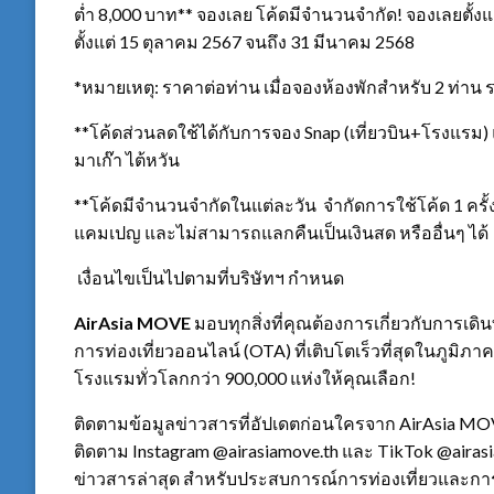
ต่ำ 8,000 บาท** จองเลย โค้ดมีจำนวนจำกัด! จองเลยตั้งแต
ตั้งแต่ 15 ตุลาคม 2567 จนถึง 31 มีนาคม 2568
*หมายเหตุ: ราคาต่อท่าน เมื่อจองห้องพักสำหรับ 2 ท่า
**โค้ดส่วนลดใช้ได้กับการจอง Snap (เที่ยวบิน+โรงแรม
มาเก๊า ไต้หวัน
**โค้ดมีจำนวนจำกัดในแต่ละวัน จำกัดการใช้โค้ด 1 ครั้ง
แคมเปญ และไม่สามารถแลกคืนเป็นเงินสด หรืออื่นๆ ได้
เงื่อนไขเป็นไปตามที่บริษัทฯ กำหนด
AirAsia MOVE
มอบทุกสิ่งที่คุณต้องการเกี่ยวกับการเ
การท่องเที่ยวออนไลน์ (OTA) ที่เติบโตเร็วที่สุดในภูมิ
โรงแรมทั่วโลกกว่า 900,000 แห่งให้คุณเลือก!
ติดตามข้อมูลข่าวสารที่อัปเดตก่อนใครจาก AirAsia M
ติดตาม Instagram @airasiamove.th และ TikTok @airasia
ข่าวสารล่าสุด สำหรับประสบการณ์การท่องเที่ยวและกา