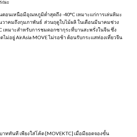
ารณะ
อนเหนือมีอุณหภูมิต่ำสุดถึง -40°C เหมาะแก่การเล่นหิมะ
วาคมถึงกุมภาพันธ์ ส่วนฤดูใบไม้ผลิ ในเดือนมีนาคมช่วง
 เหมาะสำหรับการชมดอกซากุระที่บานสะพรั่งในจีน ซึ่ง
ุดไม่อยู่ AirAsia MOVE ไม่รอช้า ต้อนรับกระแสท่องเที่ยวจีน
 บาททันที เพียงใส่โค้ด [MOVEKTC] เมื่อมียอดจองขั้น