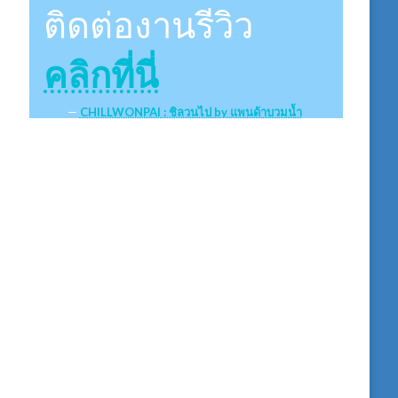
ติดต่องานรีวิว
คลิกที่นี่
CHILLWONPAI : ชิลวนไป by แพนด้าบวมน้ำ