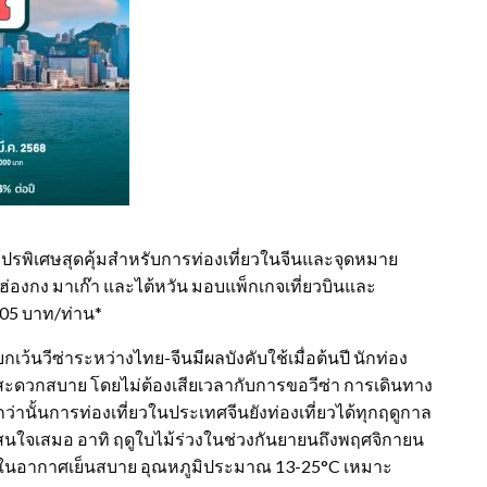
มโปรพิเศษสุดคุ้มสำหรับการท่องเที่ยวในจีนและจุดหมาย
ฮ่องกง มาเก๊า และไต้หวัน มอบแพ็กเกจเที่ยวบินและ
,105 บาท/ท่าน*
กเว้นวีซ่าระหว่างไทย-จีนมีผลบังคับใช้เมื่อต้นปี นักท่อง
สะดวกสบาย โดยไม่ต้องเสียเวลากับการขอวีซ่า การเดินทาง
ปกว่านั้นการท่องเที่ยวในประเทศจีนยังท่องเที่ยวได้ทุกฤดูกาล
าสนใจเสมอ อาทิ ฤดูใบไม้ร่วงในช่วงกันยายนถึงพฤศจิกายน
นสีในอากาศเย็นสบาย อุณหภูมิประมาณ 13-25°C เหมาะ