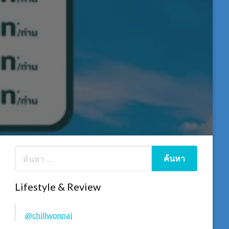
Lifestyle & Review
@chillwonpai