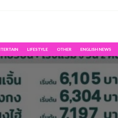
miss the world's movement.
NTERTAIN
LIFESTYLE
OTHER
ENGLISH NEWS