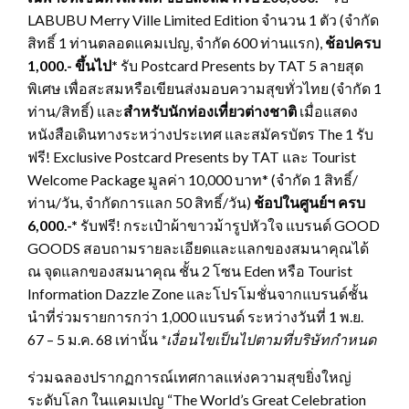
LABUBU Merry Ville Limited Edition จำนวน 1 ตัว (จำกัด
สิทธิ์ 1 ท่านตลอดแคมเปญ, จำกัด 600 ท่านแรก),
ช้อปครบ
1,000.- ขึ้นไป*
รับ Postcard Presents by TAT 5 ลายสุด
พิเศษ เพื่อสะสมหรือเขียนส่งมอบความสุขทั่วไทย (จำกัด 1
ท่าน/สิทธิ์) และ
สำหรับนักท่องเที่ยวต่างชาติ
เมื่อแสดง
หนังสือเดินทางระหว่างประเทศ และสมัครบัตร The 1 รับ
ฟรี! Exclusive Postcard Presents by TAT และ Tourist
Welcome Package มูลค่า 10,000 บาท* (จำกัด 1 สิทธิ์/
ท่าน/วัน, จำกัดการแลก 50 สิทธิ์/วัน)
ช้อปในศูนย์ฯ ครบ
6
,000.-*
รับฟรี! กระเป๋าผ้าขาวม้ารูปหัวใจ แบรนด์ GOOD
GOODS สอบถามรายละเอียดและแลกของสมนาคุณได้
ณ จุดแลกของสมนาคุณ ชั้น 2 โซน Eden หรือ Tourist
Information Dazzle Zone และโปรโมชั่นจากแบรนด์ชั้น
นำที่ร่วมรายการกว่า 1,000 แบรนด์ ระหว่างวันที่ 1 พ.ย.
67 – 5 ม.ค. 68 เท่านั้น
*เงื่อนไขเป็นไปตามที่บริษัทกำหนด
ร่วมฉลองปรากฏการณ์เทศกาลแห่งความสุขยิ่งใหญ่
ระดับโลก ในแคมเปญ “The World’s Great Celebration