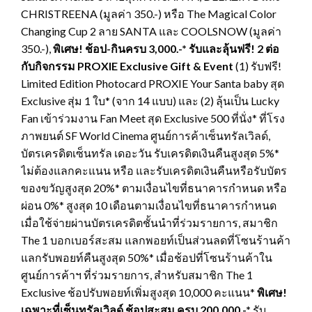
CHRISTREENA (มูลค่า 350.-) หรือ The Magical Color
Changing Cup 2 ลาย SANTA และ COOLSNOW (มูลค่า
350.-),
พิเศษ! ช้อป-กินครบ 3,000.-* รับและลุ้นฟรี! 2 ต่อ
กับกิจกรรม PROXIE Exclusive Gift & Event
(1) รับฟรี!
Limited Edition Photocard PROXIE Your Santa baby สุด
Exclusive สุ่ม 1 ใบ* (จาก 14 แบบ) และ (2) ลุ้นเป็น Lucky
Fan เข้าร่วมงาน Fan Meet สุด Exclusive 500 ที่นั่ง* ที่โรง
ภาพยนต์ SF World Cinema ศูนย์การค้าเซ็นทรัลเวิลด์,
บัตรเครดิตเซ็นทรัล เดอะวัน รับเครดิตเงินคืนสูงสุด 5%*
ไม่ต้องแลกคะแนน หรือ และรับเครดิตเงินคืนหรือรับบัตร
ของขวัญสูงสุด 20%* ตามเงื่อนไขที่ธนาคารกำหนด หรือ
ผ่อน 0%* สูงสุด 10 เดือนตามเงื่อนไขที่ธนาคารกำหนด
เมื่อใช้จ่ายผ่านบัตรเครดิตชั้นนำที่ร่วมรายการ, สมาชิก
The 1 บอกเบอร์สะสม แลกพอยท์เป็นส่วนลดที่โซนร้านค้า
แลกรับพอยท์คืนสูงสุด 50%* เมื่อช้อปที่โซนร้านค้าใน
ศูนย์การค้าฯ ที่ร่วมรายการ, สำหรับสมาชิก The 1
Exclusive ช้อปรับพอยท์เพิ่มสูงสุด 10,000 คะแนน*
พิเศษ!
เฉพาะที่เซ็นทรัลเวิลด์
ช้อปสะสม ครบ 200,000.-*
รับ