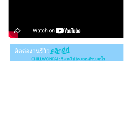
ติดต่องานรีวิว
คลิกที่นี่
CHILLWONPAI : ชิลวนไป by แพนด้าบวมน้ำ