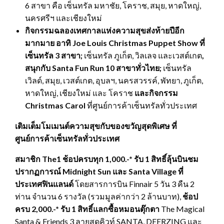
6 สาขา คือ เซ็นทรัล มหาชัย, โคราช, สมุย, หาดใหญ่,
นครศรีฯ และเชียงใหม่
กิจกรรมฉลองเทศกาลแห่งความสุขส่งท้ายปีอีก
มากมาย อาทิ
Joe Louis Christmas Puppet Show ที่
เซ็นทรัล 3 สาขา;
เซ็นทรัล ภูเก็ต, วิลเลจ และเวสต์เกต
,
สนุกกับ Santa Fun Run 10 สาขาทั่วไทย;
เซ็นทรัล
เวิลด์, สมุย, เวสต์เกต, อุบลฯ, นครสวรรค์, พัทยา, ภูเก็ต,
หาดใหญ่, เชียงใหม่ และ โคราช
และกิจกรรม
Christmas Carol
ที่ศูนย์การค้าเซ็นทรัลทั่วประเทศ
เติมเต็มโมเมนต์ความสุขกับของขวัญสุดพิเศษ ที่
ศูนย์การค้าเซ็นทรัลทั่วประเทศ
สมาชิก
The1 ช้อปครบทุก 1,000.-* รับ 1 สิทธิ์ลุ้นบินชม
ปรากฏการณ์ Midnight Sun และ Santa Village ที่
ประเทศฟินแลนด์
โดยสารการบิน Finnair 5 วัน 3 คืน 2
ท่าน จำนวน 6 รางวัล (รวมมูลค่ากว่า 2 ล้านบาท),
ช้อป
ครบ 2,000.-* รับ 1 สิทธิ์แลกซื้อหมอนตุ๊กตา
The Magical
Santa & Friends 3 ลายสุดคิวท์ SANTA, DEERZING และ