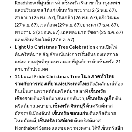
Roadshow ที่ศูนย์การค้าเซ็นทรัล 9 สาขาในกรุงเทพฯ
และปริมณฑล ได้แก่ เซ็นทรัล พระราม 2 (2 พ.ย. 67),
ศาลายา (25 พ.ย. 67), ปิ่นเกล้า (26 พ.ย. 67), แจ้งวัฒนะ
(27 พ.ย. 67), เวสต์เกต (29 พ.ย. 67), บางนา (7 ธ.ค. 67),
พระราม 3 (21 ธ.ค. 67), เอสพละนาด รัชดา (25 ธ.ค. 67)
และเซ็นทรัลเวิลด์ (27 ธ.ค. 67)
Light Up Christmas Tree Celebration
งานเปิดไฟ
ต้นคริสต์มาส สัญลักษณ์แห่งการเริ่มต้นของเทศกาล
แห่งความสุขที่ทุกคนรอคอยที่ศูนย์การค้าเซ็นทรัล 21
สาขาทั่วประเทศ
11 Local Pride Christmas Tree ใน 5 ภาคทั่วไทย
ร่วมกับการท่องเที่ยวแห่งประเทศไทย
ดึงอัตลักษณ์ท้อง
ถิ่นเป็นงานคราฟต์ต้นคริสต์มาส อาทิ
เซ็นทรัล
เชียงราย
ต้นคริสต์มาสหมอกพันวา,
เซ็นทรัล ภูเก็ต
ต้น
คริสต์มาสเคบายา,
เซ็นทรัล จันทบุรี
ต้นคริสต์มาส
อัศจรรย์เมืองจันท์,
เซ็นทรัล ขอนแก่น
ต้นคริสต์มาส
ไหมมัดหมี่,
เซ็นทรัล เวสต์เกต
ต้นคริสต์มาส
Nonthaburi Sense และชมความงดงามได้ที่เซ็นทรัลอีก