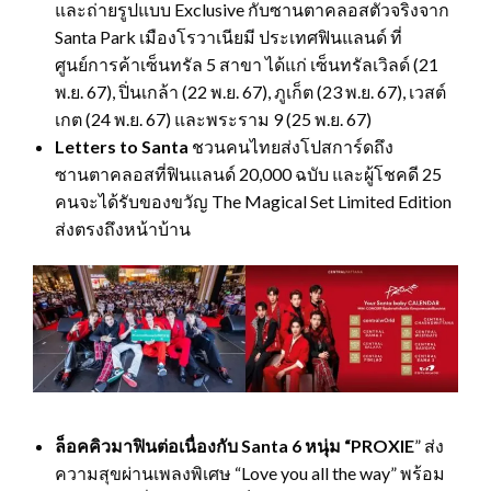
และถ่ายรูปแบบ Exclusive กับซานตาคลอสตัวจริงจาก
Santa Park เมืองโรวาเนียมี ประเทศฟินแลนด์ ที่
ศูนย์การค้าเซ็นทรัล 5 สาขา ได้แก่ เซ็นทรัลเวิลด์ (21
พ.ย. 67), ปิ่นเกล้า (22 พ.ย. 67), ภูเก็ต (23 พ.ย. 67), เวสต์
เกต (24 พ.ย. 67) และพระราม 9 (25 พ.ย. 67)
Letters to Santa
ชวนคนไทยส่งโปสการ์ดถึง
ซานตาคลอสที่ฟินแลนด์ 20,000 ฉบับ และผู้โชคดี 25
คนจะได้รับของขวัญ The Magical Set Limited Edition
ส่งตรงถึงหน้าบ้าน
ล็อคคิวมาฟินต่อเนื่องกับ
Santa 6 หนุ่ม “PROXIE
” ส่ง
ความสุขผ่านเพลงพิเศษ “Love you all the way” พร้อม