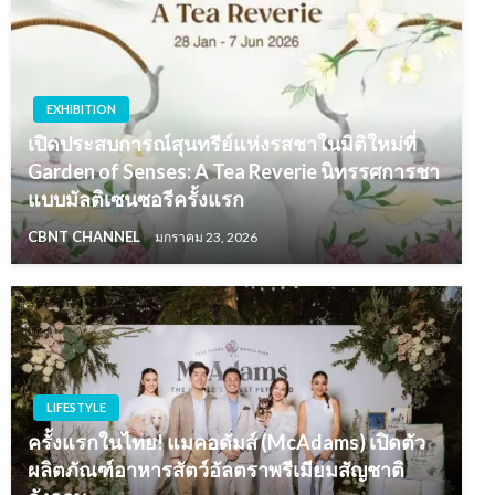
EXHIBITION
เปิดประสบการณ์สุนทรีย์แห่งรสชาในมิติใหม่ที่
Garden of Senses: A Tea Reverie นิทรรศการชา
แบบมัลติเซนซอรีครั้งแรก
CBNT CHANNEL
มกราคม 23, 2026
LIFESTYLE
ครั้งแรกในไทย! แมคอดัมส์ (McAdams) เปิดตัว
ผลิตภัณฑ์อาหารสัตว์อัลตราพรีเมียมสัญชาติ