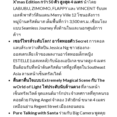
X’mas Edition กว่า 50 ตัว สูงสุด 4 เมตร
นำโดย
LABUBU, ZIMOMO, FLAPPY และ VINCENT รับบท
เอลฟ์ พาทัวร์ดินแดน Merry Ville 12 โซนอลังการ
หมู่บ้านคริสต์มาส เต็มพื้นที่กว่า 3,500 ตร.ม. เชื่อมโยง
แบบ Seamless Journey ทั้งด้านในและนอกศูนย์การ
ค้าฯ
เซอร์ไพรส์ระดับโลก! อาร์ตทอยตัว
Secret
การคอล
แลบส์ระหว่างศิลปิน Jessica Ng ชาวฮ่องกง-
ออสเตรเลีย เจ้าของผลงานอาร์ตทอยเด็กหญิง
ESTELLE (เอสเทลล์) กับน้องแอบิเกล ขนาดสูง 4 เมตร
ยืนต้อนรับที่หน้าต้นคริสต์มาสที่สูงที่สุดใน Southeast
Asia ลานหน้าเซ็นทรัลเวิลด์
ตื่นตาตื่นใจแบบ
Extremely Magical Scene กับ The
wOrld of Light ไฟประดับนับล้านดวง
ที่ลานหน้า
เซ็นทรัลเวิลด์ จุดแลนด์มาร์กประจำเทศกาลที่ทุกคนรอ
คอยด้วย Flying Angel จำลอง 3 ตัวยักษ์ ขนาด 4 เมตร
เหมือนย่าน Regent Street เมืองลอนดอน
Pure Talking with Santa
ร่วมกับ Big Camera พูดคุย