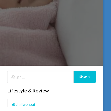
Lifestyle & Review
@chillwonpai