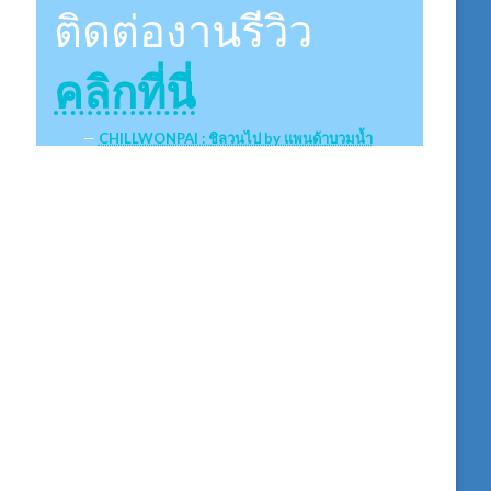
ติดต่องานรีวิว
คลิกที่นี่
CHILLWONPAI : ชิลวนไป by แพนด้าบวมน้ำ