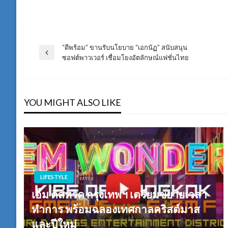
“ดีพร้อม” ขานรับนโยบาย “เอกนัฏ” สนับสนุน
แนะแนว
Previous
ซอฟต์พาวเวอร์ เชื่อมโยงอัตลักษณ์แฟชั่นไทย
Post
เรื่อง
YOU MIGHT ALSO LIKE
LIFESTYLE
เอ็ม ดิสทริค กรุงเทพฯ เตรียมขยายเวลา
ทำการ พร้อมฉลองเทศกาลคริสต์มาส
และปีใหม่