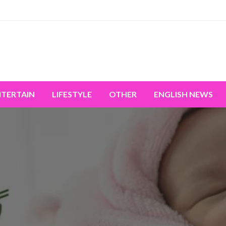
miss the world's movement.
NTERTAIN
LIFESTYLE
OTHER
ENGLISH NEWS