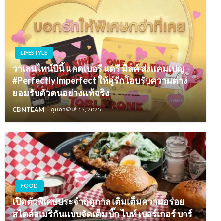
LIFESTYLE
วาเลนไทน์ปีนี้ แคดเบอรี แดรี มิลค์ ส่งแคมเปญ
#PerfectlyImperfect ให้คู่รักโอบรับความต่าง
ยอมรับตัวตนอย่างแท้จริง
CBNTEAM
กุมภาพันธ์ 15, 2025
FOOD
เปิดตัวพิเศษประจำฤดูกาล เติมเต็มความอร่อย
สไตล์อเมริกันแบบจัดเต็ม บิ๊ก ไบท์ เบอร์เกอร์ บาร์