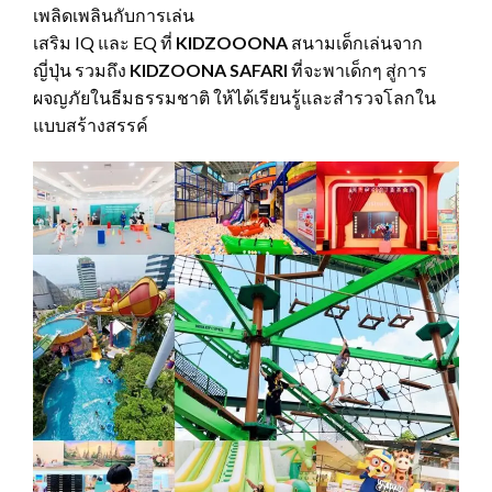
เพลิดเพลินกับการเล่น
เสริม IQ และ EQ ที่
KIDZOOONA
สนามเด็กเล่นจาก
ญี่ปุ่น รวมถึง
KIDZOONA SAFARI
ที่จะพาเด็กๆ สู่การ
ผจญภัยในธีมธรรมชาติ ให้ได้เรียนรู้และสำรวจโลกใน
แบบสร้างสรรค์