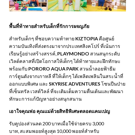
พื้นที่ท้าทายสำหรับเด็กที่รักการผจญภัย
สำหรับเด็กๆ ที่ชอบความท้าทาย
KIZTOPIA
คือศูนย์
ความบันเทิงที่ส่งตรงมาจากประเทศสิงคโปร์ ที่เน้นการ
เรียนรู้อย่างสร้างสรรค์,
PLAYMONDO
สวนสนุกระดับ
เวิลด์คลาสที่เปิดโอกาสให้เด็กๆ ได้ท้าทายและฝึกทักษะ
พร้อมกับ
PORORO AQUA PARK
สวนน้ำลอยฟ้าธีม
การ์ตูนดังจากเกาหลี ที่ให้เด็กๆ ได้เพลิดเพลินในสระน้ำที่
ออกแบบพิเศษ และ
SKYRISE ADVENTURES
โซนปีนป่าย
ที่เซ็นทรัล เวสต์วิลล์ ที่จะเติมเต็มความตื่นเต้นและพัฒนา
ทักษะการแก้ปัญหาอย่างสนุกสนาน
เอาใจคุณพ่อ คุณแม่ด้วยสิทธิพิเศษตลอดแคมเปญ
รับคูปองส่วนลด 200 บาทเมื่อใช้จ่ายครบ 3,000
บาท, สะสมพอยท์สูงสุด 10,000 พอยท์สำหรับ