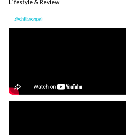
Lifestyle & Review
@chillwonpai