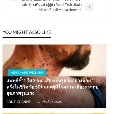
เรื่อง
Post
แม็คโคร เดินหน้าสู่ผู้นำ Retail Tech เปิดตัว
Next
Makro Retail Media Network
Post
YOU MIGHT ALSO LIKE
HEALTH AND WELLNESS
แพทย์ชี้ ‘1 ใน 3 คน’ เสี่ยงเป็นงูสวัดอย่างน้อย 1
ครั้งในชีวิต วัย 50+ และผู้มีโรคร่วม เสี่ยงกระทบ
สุขภาพรุนแรง
CBNT CHANNEL
กุมภาพันธ์ 17, 2026