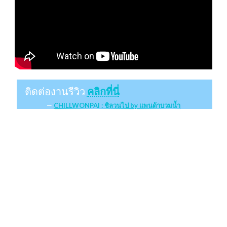
ติดต่องานรีวิว
คลิกที่นี่
CHILLWONPAI : ชิลวนไป by แพนด้าบวมน้ำ