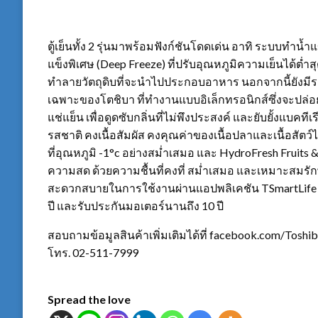
ตู้เย็นทั้ง 2 รุ่นมาพร้อมฟังก์ชันโดดเด่น อาทิ ระบบทำน
แข็งพิเศษ (Deep Freeze) ที่ปรับอุณหภูมิความเย็นได้ต่ำ
ทำลายวัตถุดิบที่จะนำไปประกอบอาหาร นอกจากนี้ยังมีระบบ
เฉพาะของโตชิบา ที่ทำงานแบบอิเล็กทรอนิกส์ซึ่งจะปล่อ
แช่แย็น เพื่อดูดซับกลิ่นที่ไม่พึงประสงค์ และยับยั้งแบค
รสชาติ คงเนื้อสัมผัส คงคุณค่าของเนื้อปลาและเนื้อสัตว์
ที่อุณหภูมิ -1°c อย่างสม่ำเสมอ และ HydroFresh Fruits 
ความสด ด้วยความชื้นที่คงที่ สม่ำเสมอ และเหมาะสมรัก
สะดวกสบายในการใช้งานผ่านแอปพลิเคชัน TSmartLife มั
ปี และรับประกันมอเตอร์นานถึง 10 ปี
สอบถามข้อมูลสินค้าเพิ่มเติมได้ที่ facebook.com/Toshib
โทร. 02-511-7999
Spread the love