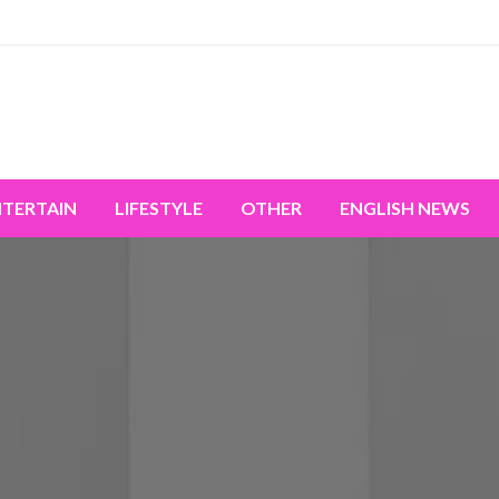
miss the world's movement.
NTERTAIN
LIFESTYLE
OTHER
ENGLISH NEWS