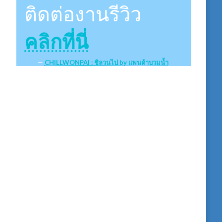
ติดต่องานรีวิว
คลิกที่นี่
CHILLWONPAI : ชิลวนไป by แพนด้าบวมน้ำ