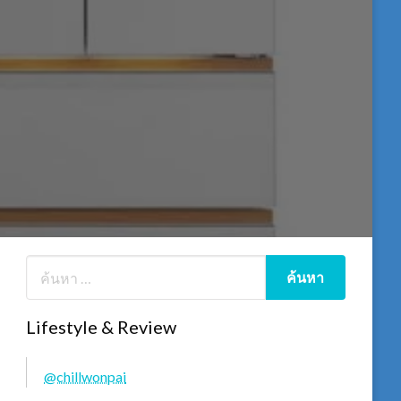
Lifestyle & Review
@chillwonpai