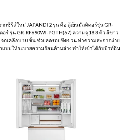
ากซีรีส์ใหม่ JAPANDI 2 รุ่น คือ ตู้เย็นมัลติดอร์รุ่น GR-
ดอร์ รุ่น GR-RF690WI-PGTH(67) ความจุ 18.8 คิว สีขาว
ระจกเคลือบ 10 ชั้น ช่วยลดรอยขีดข่วน ทำความสะอาดง่าย
กแบบให้ระบายความร้อนด้านล่าง ทำให้เข้าได้กับบิวท์อิน