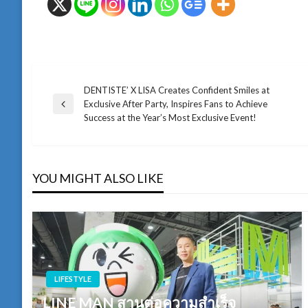
DENTISTE’ X LISA Creates Confident Smiles at
แนะแนว
Exclusive After Party, Inspires Fans to Achieve
Previous
Success at the Year’s Most Exclusive Event!
Post
เรื่อง
YOU MIGHT ALSO LIKE
LIFESTYLE
LINE MAN สานต่อความสำเร็จ