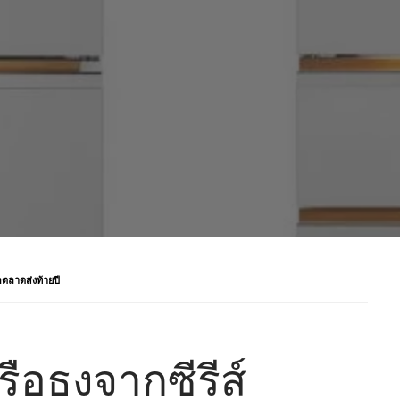
ุกตลาดส่งท้ายปี
เรือธงจากซีรีส์