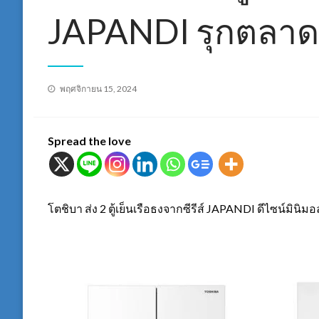
JAPANDI รุกตลาดส
Posted
พฤศจิกายน 15, 2024
on
Spread the love
โตชิบา ส่ง 2 ตู้เย็นเรือธงจากซีรีส์ JAPANDI ดีไซน์มินิมอ