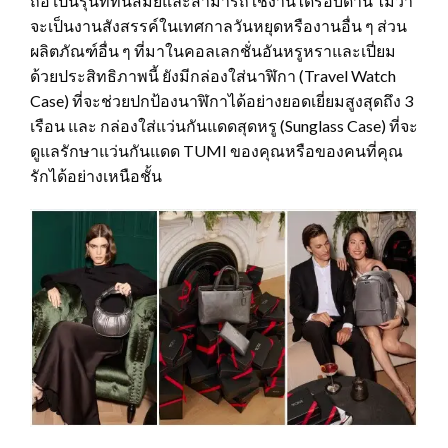
ถือ เป็นรุ่นที่ทันสมัยและสามารถใช้งานได้รอบด้าน ไม่ว่า
จะเป็นงานสังสรรค์ในเทศกาลวันหยุดหรืองานอื่น ๆ ส่วน
ผลิตภัณฑ์อื่น ๆ ที่มาในคอลเลกชั่นอันหรูหราและเปี่ยม
ด้วยประสิทธิภาพนี้ ยังมีกล่องใส่นาฬิกา (Travel Watch
Case) ที่จะช่วยปกป้องนาฬิกาได้อย่างยอดเยี่ยมสูงสุดถึง 3
เรือน และ กล่องใส่แว่นกันแดดสุดหรู (Sunglass Case) ที่จะ
ดูแลรักษาแว่นกันแดด TUMI ของคุณหรือของคนที่คุณ
รักได้อย่างเหนือชั้น