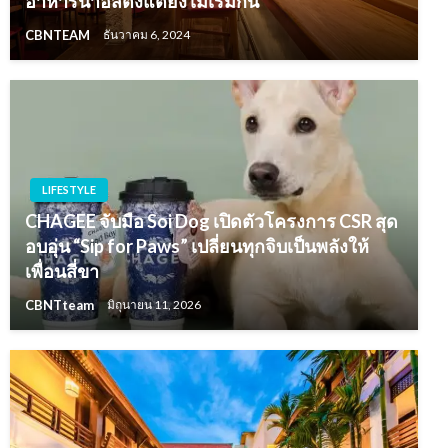
อาหารน่าอีสตั้งแต่ยังไม่เริ่มกิน
CBNTEAM
ธันวาคม 6, 2024
LIFESTYLE
CHAGEE จับมือ Soi Dog เปิดตัวโครงการ CSR สุด
อบอุ่น “Sip for Paws” เปลี่ยนทุกจิบเป็นพลังให้
เพื่อนสี่ขา
CBNTteam
มิถุนายน 11, 2026