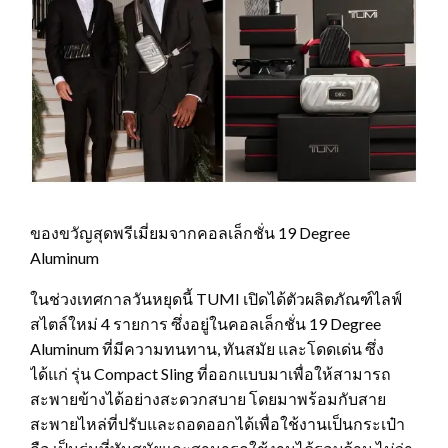
ของขวัญสุดพรีเมี่ยมจากคอลเล็กชั่น 19 Degree
Aluminum
ในช่วงเทศกาลวันหยุดนี้ TUMI เปิดได้ตัวผลิตภัณฑ์ไลฟ์
สไตล์ใหม่ 4 รายการ ซึ่งอยู่ในคอลเล็กชั่น 19 Degree
Aluminum ที่มีความทนทาน, ทันสมัย ​​และโดดเด่น ซึ่ง
ได้แก่ รุ่น Compact Sling ที่ออกแบบมาเพื่อให้สามารถ
สะพายข้างได้อย่างสะดวกสบาย โดยมาพร้อมกับสาย
สะพายไหล่ที่ปรับและถอดออกได้เพื่อใช้งานเป็นกระเป๋า