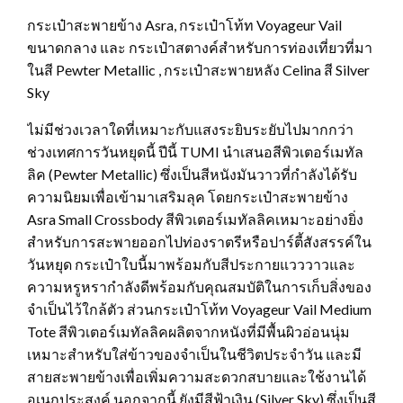
กระเป๋าสะพายข้าง Asra, กระเป๋าโท้ท Voyageur Vail
ขนาดกลาง และ กระเป๋าสตางค์สำหรับการท่องเที่ยวที่มา
ในสี Pewter Metallic , กระเป๋าสะพายหลัง Celina สี Silver
Sky
ไม่มีช่วงเวลาใดที่เหมาะกับแสงระยิบระยับไปมากกว่า
ช่วงเทศการวันหยุดนี้ ปีนี้ TUMI นำเสนอสีพิวเตอร์เมทัล
ลิค (Pewter Metallic) ซึ่งเป็นสีหนังมันวาวที่กำลังได้รับ
ความนิยมเพื่อเข้ามาเสริมลุค โดยกระเป๋าสะพายข้าง
Asra Small Crossbody สีพิวเตอร์เมทัลลิคเหมาะอย่างยิ่ง
สำหรับการสะพายออกไปท่องราตรีหรือปาร์ตี้สังสรรค์ใน
วันหยุด กระเป๋าใบนี้มาพร้อมกับสีประกายแวววาวและ
ความหรูหรากำลังดีพร้อมกับคุณสมบัติในการเก็บสิ่งของ
จำเป็นไว้ใกล้ตัว ส่วนกระเป๋าโท้ท Voyageur Vail Medium
Tote สีพิวเตอร์เมทัลลิคผลิตจากหนังที่มีพื้นผิวอ่อนนุ่ม
เหมาะสำหรับใส่ข้าวของจำเป็นในชีวิตประจำวัน และมี
สายสะพายข้างเพื่อเพิ่มความสะดวกสบายและใช้งานได้
อเนกประสงค์ นอกจากนี้ ยังมีสีฟ้าเงิน (Silver Sky) ซึ่งเป็นสี