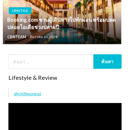
LIFESTYLE
Booking.com ชวนผู้เดินทางไปพักผ่อน พร้อมปลด
ปล่อยไอเดียช่วงปลายปี
CBNTEAM
ธันวาคม 10, 2024
Lifestyle & Review
@chillwonpai