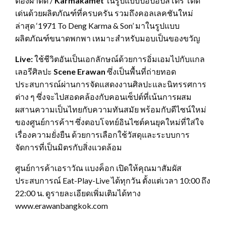
ต้องผ่าตัด /
Karmakamet
ในรูปแบบป๊อปอัปสโตร์ โดด
เด่นด้วยผลิตภัณฑ์ที่ครบครัน รวมถึงคอลเลคชันใหม่
ล่าสุด ‘1971 To Deng Karma & Son’ มาในรูปแบบ
ผลิตภัณฑ์ขนาดพกพา เหมาะสำหรับมอบเป็นของขวัญ
Live:
ใช้ชีวิตอันเป็นเอกลักษณ์ด้วยการอิ่มเอมไปกับแกล
เลอรีศิลปะ
Scene Erawan
ซึ่งเป็นพื้นที่ถ่ายทอด
ประสบการณ์ผ่านการจัดแสดงงานศิลปะและนิทรรศการ
ต่าง ๆ ซึ่งจะไปสอดคล้องกับคอนเซ็ปต์ที่เน้นการผสม
ผสานความเป็นไทยกับความทันสมัย พร้อมกับดีไซน์ใหม่
ของศูนย์การค้าฯ ซึ่งตอบโจทย์อินไซต์คนยุคใหม่ที่ใส่ใจ
เรื่องความยั่งยืน ด้วยการเลือกใช้วัสดุและระบบการ
จัดการที่เป็นมิตรกับสิ่งแวดล้อม
ศูนย์การค้าเอราวัณ แบงค็อก เปิดให้คุณมาสัมผัส
ประสบการณ์ Eat-Play-Live ได้ทุกวัน ตั้งแต่เวลา 10:00 ถึง
22:00 น. ดูรายละเอียดเพิ่มเติมได้ทาง
www.erawanbangkok.com