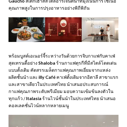
Gaucho
สเต๊กเฮาส์สไตล์อาร์เจนตินาที่มุ่งเน้นการใช้เนื้อ
คุณภาพสูงในการปรุงอาหารอย่างพิถีพิถัน
พร้อมบูสต์เอเนอร์จี้ระหว่างวันด้วยการจิบกาแฟกับคาเฟ่
สุดเทรนดี้อย่าง
Shaloba
ร้านกาแฟตุรกีที่มีสไตล์โดดเด่น
แบบดั้งเดิม คัดสรรเมล็ดกาแฟคุณภาพเยี่ยมจากแหล่ง
ผลิตชั้นนำ และ
illy Café
คาเฟ่ดั้งเดิมจากอิตาลี สาขาแรก
และสาขาเดียวในประเทศไทย นำเสนอประสบการณ์
กาแฟคุณภาพระดับพรีเมียม มอบความเข้มข้นลงตัวใน
ทุกแก้ว /
Italasia
ร้านไวน์ชั้นนำในประเทศไทย นำเสนอ
คอลเลคชั่นไวน์หลากหลายเมนู