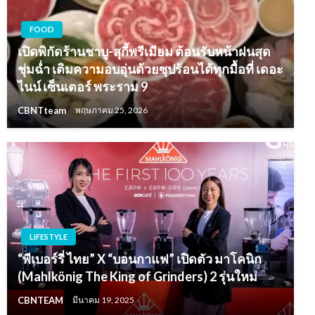
FOOD
เปิดพิกัดร้านชาบู-สุกี้พรีเมียม ต้อนรับหน้าฝนสุด
ชุ่มฉ่ำ เติมความอบอุ่นด้วยซุปร้อนได้ทุกมื้อที่ เดอะ
ไนน์ เซ็นเตอร์ พระราม 9
CBNTteam
พฤษภาคม 25, 2026
LIFESTYLE
“พีเบอร์รี่ ไทย” X “บอนกาแฟ” เปิดตัว มาโคนิก
(Mahlkönig The King of Grinders) 2 รุ่นใหม่
CBNTEAM
มีนาคม 19, 2025