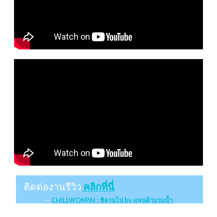
ติดต่องานรีวิว
คลิกที่นี่
CHILLWONPAI : ชิลวนไป by แพนด้าบวมน้ำ