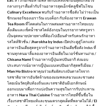
Eat:
สาวกนักชิมห้ามพลาดกับแหล่งเช็กอินสุดแกลมใจ
กลางกรุงฯ ดื่มด่ำกับร้านอาหารสุดเอ็กซ์คลูซีฟในโซน
Culinary Excellence
พบกับร้านอาหารชื่อดัง ไม่ว่าจะเป็น
ซิกเนเจอร์ของเอราวัณ แบงค็อก กับห้องอาหาร
Erawan
Tea Room
ที่โดดเด่นในการผสมผสานอาหารไทยแบบ
ดั้งเดิมและเซ็ตน้ำชาสไตล์อังกฤษในบรรยากาศหรูหรา
เป็นจุดหมายปลายทางที่ต้องไปเยือนสำหรับคนรักอาหา
รสไตล์ฟิวชั่น /
Jharokha by Indus
เปิดประตูสู่โลกแห่ง
อาหารอินเดียสุดหรูจากร้านอาหารอินเดียชื่อดัง Indus ที่
ชวนทุกคนมาลิ้มลองอาหารอินเดียในเวอร์ชั่นทานง่าย /
Chisana Nami
ร้านอาหารญี่ปุ่นเทปปันยากิ ส่งมอบ
ประสบการณ์อาหารญี่ปุ่นแบบเทปปันยากิสุดพรีเมียม /
Man Ho Bistro
พาคุณร่วมสัมผัสแรงบันดาลใจจาก
รสชาติอาหารอันจัดจ้านของมณฑลเสฉวนและซานตง
โดยเน้นวัตถุดิบท้องถิ่นและรสชาติอันมีเอกลักษณ์
ออกแบบมาเพื่อการแบ่งปันความสุขในการรับประทาน
อาหาร
Nara Thai Cuisine
ร้านอาหารไทยที่ขึ้นชื่อใน
เรื่องรสชาติไทยแท้และขนมครกสุดเด็ดที่พลาดไม่ได้ /
El