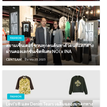
FASHION
สยามเซ็นเตอร์ ชวนทุกคนค้นหาตัวตนที่แตกต่าง
ผ่านคอลเลกชั่นเซ็ตพิเศษ NOI x INA
CBNTEAM
มีนาคม 23, 2025
FASHION
Levi’s® และ Denim Tears เฉลิมฉลองมรดกทาง