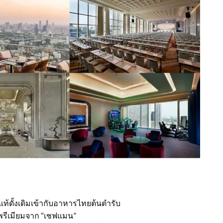
แท้ดั้งเดิมเข้ากับอาหารไทยต้นตำรับ
พรีเมียมจาก “เชฟแมน”