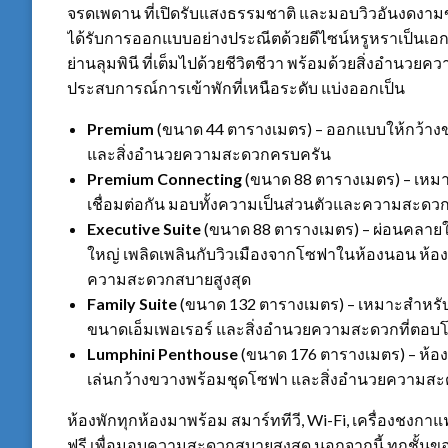
จรดเพดาน ที่เปิดรับแสงธรรมชาติ และมอบวิวอันงดงามขอ
ได้รับการออกแบบอย่างประณีตด้วยดีไซน์หรูหราเป็นเ
ย่านลุมพินี ที่เต็มไปด้วยชีวิตชีวา พร้อมด้วยสิ่งอำนว
ประสบการณ์การเข้าพักที่เหนือระดับ แบ่งออกเป็น
Premium
(ขนาด 44 ตารางเมตร) – ออกแบบให้กว้างขว
และสิ่งอำนวยความสะดวกครบครัน
Premium Connecting
(ขนาด 88 ตารางเมตร) – เหมาะส
เชื่อมต่อกัน มอบทั้งความเป็นส่วนตัวและความสะด
Executive Suite
(ขนาด 88 ตารางเมตร) – ผ่อนคลาย
ใหญ่ เพลิดเพลินกับวิวเมืองจากโซฟาในห้องนอน ห้องน้ำ
ความสะดวกสบายสูงสุด
Family Suite
(ขนาด 132 ตารางเมตร) – เหมาะสำหรับ
ขนาดเอ็มเพอเรอร์ และสิ่งอำนวยความสะดวกที่ตอบ
Lumphini Penthouse
(ขนาด 176 ตารางเมตร) – ห้องพ
เล่นกว้างขวางพร้อมชุดโซฟา และสิ่งอำนวยความสะดว
ห้องพักทุกห้องมาพร้อม สมาร์ททีวี, Wi-Fi, เครื่องชงกาแ
ฟรี เพื่อมอบความสะดวกสบายสูงสุด นอกจากนี้ ทุกชั้นของ