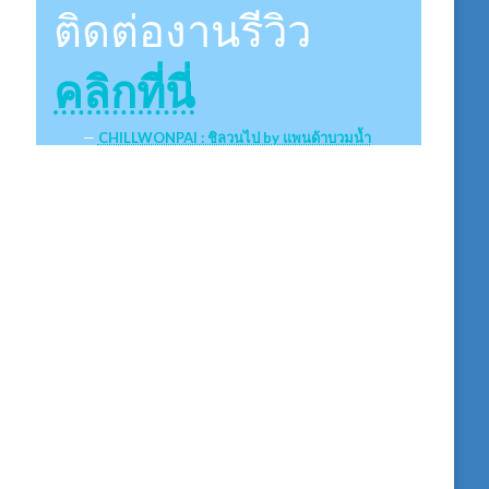
ติดต่องานรีวิว
คลิกที่นี่
CHILLWONPAI : ชิลวนไป by แพนด้าบวมน้ำ