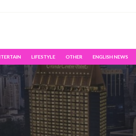
miss the world's movement.
NTERTAIN
LIFESTYLE
OTHER
ENGLISH NEWS