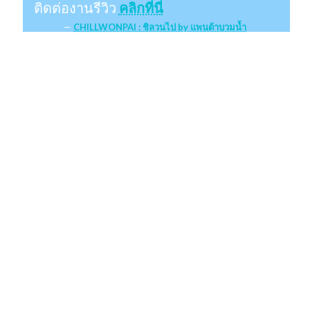
ติดต่องานรีวิว
คลิกที่นี่
CHILLWONPAI : ชิลวนไป by แพนด้าบวมน้ำ