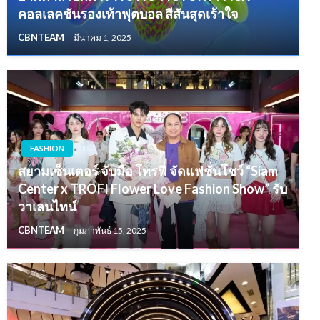
คอลเลคชันรองเท้าฟุตบอล สีสันสุดเร้าใจ
CBNTEAM
มีนาคม 1, 2025
FASHION
สยามเซ็นเตอร์ จับมือ โทรฟี่ จัดแฟชั่นโชว์ “Siam
Center x TROFI Flower Love Fashion Show” รับ
วาเลนไทน์
CBNTEAM
กุมภาพันธ์ 15, 2025