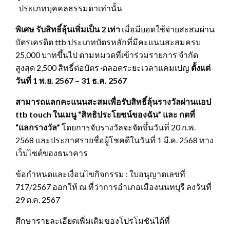
ประเภทบุคคลธรรมดาเท่านั้น
พิเศษ รับสิทธิ์ลุ้นเพิ่มเป็น
2 เท่า
เมื่อมียอดใช้จ่ายสะสมผ่าน
บัตรเครดิต ttb ประเภทบัตรหลักที่มีคะแนนสะสมครบ
25,000 บาทขึ้นไป ตามหมวดที่เข้าร่วมรายการ จำกัด
สูงสุด 2,500 สิทธิ์ต่อบัตร
ตลอดระยะเวลาแคมเปญ
ตั้งแต่
วันที่
1 พ.ย. 2567 – 31 ธ.ค. 2567
สามารถแลกคะแนนสะสมเพื่อรับสิทธิ์ลุ้นรางวัลผ่านแอป
ttb touch ในเมนู “สิทธิประโยชน์ของฉัน” และ กดที่
“แลกรางวัล”
โดยการจับรางวัลจะจัดขึ้นวันที่ 20 ก.พ.
2568 และประกาศรายชื่อผู้โชคดีในวันที่ 1 มี.ค. 2568 ทาง
เว็บไซต์ของธนาคาร
ข้อกำหนดและเงื่อนไขกิจกรรม : ใบอนุญาตเลขที่
717/2567 ออกให้ ณ ที่ว่าการอำเภอเมืองนนทบุรี ลงวันที่
29 ต.ค. 2567
ศึกษารายละเอียดเพิ่มเติมของโปรโมชันได้ที่