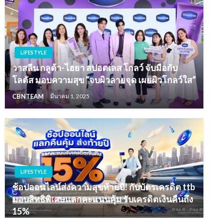
LIFESTYLE
วาสลีน กลูต้า-ไฮยา สปอตเลส โกลว์ จับมือกับ
โลตัส มอบความสุข “จบผิวลายจุด เผยผิวโกลว์ใส”
CBNTEAM
มีนาคม 1, 2025
LIFESTYLE
ช้อปออนไลน์ส่งความสุขท้ายปี! กับบัตรเครดิต ttb
มอบสิทธิพิเศษแลกคะแนนคุ้ม รับเครดิตเงินคืนถึง
15%