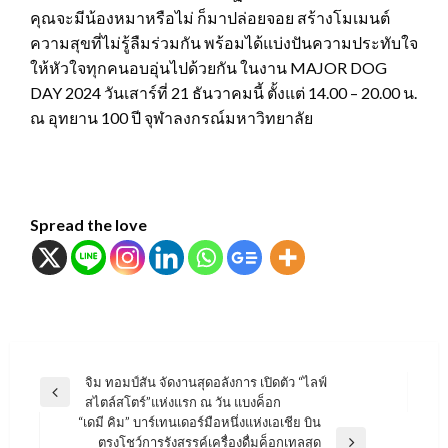
คุณจะมีน้องหมาหรือไม่ ก็มาปล่อยจอย สร้างโมเมนต์
ความสุขที่ไม่รู้ลืมร่วมกัน พร้อมได้แบ่งปันความประทับใจ
ให้หัวใจทุกคนอบอุ่นไปด้วยกัน ในงาน MAJOR DOG
DAY 2024 วันเสาร์ที่ 21 ธันวาคมนี้ ตั้งแต่ 14.00 – 20.00 น.
ณ อุทยาน 100 ปี จุฬาลงกรณ์มหาวิทยาลัย
Spread the love
แนะแนว
จิม ทอมป์สัน จัดงานสุดอลังการ เปิดตัว “ไลฟ์
Previous
สไตล์สโตร์”แห่งแรก ณ วัน แบงค็อก
เรื่อง
Post
“เดมี คิม” บาร์เทนเดอร์มือหนึ่งแห่งเอเชีย บิน
ตรงโชว์การรังสรรค์เครื่องดื่มค็อกเทลสุด