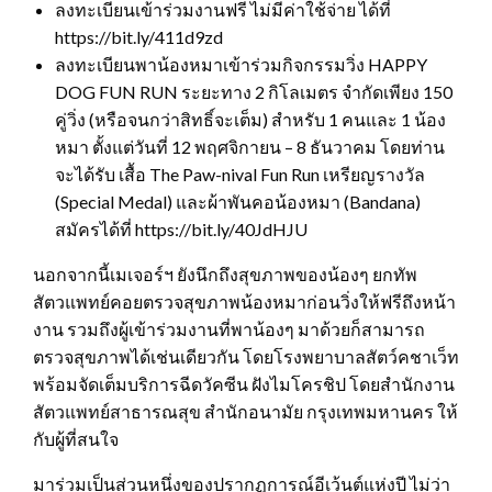
ลงทะเบียนเข้าร่วมงานฟรี ไม่มีค่าใช้จ่าย ได้ที่
https://bit.ly/411d9zd
ลงทะเบียนพาน้องหมาเข้าร่วมกิจกรรมวิ่ง HAPPY
DOG FUN RUN ระยะทาง 2 กิโลเมตร จำกัดเพียง 150
คู่วิ่ง (หรือจนกว่าสิทธิ์จะเต็ม) สำหรับ 1 คนและ 1 น้อง
หมา ตั้งแต่วันที่ 12 พฤศจิกายน – 8 ธันวาคม โดยท่าน
จะได้รับ เสื้อ The Paw-nival Fun Run เหรียญรางวัล
(Special Medal) และผ้าพันคอน้องหมา (Bandana)
สมัครได้ที่ https://bit.ly/40JdHJU
นอกจากนี้เมเจอร์ฯ ยังนึกถึงสุขภาพของน้องๆ ยกทัพ
สัตวแพทย์คอยตรวจสุขภาพน้องหมาก่อนวิ่งให้ฟรีถึงหน้า
งาน รวมถึงผู้เข้าร่วมงานที่พาน้องๆ มาด้วยก็สามารถ
ตรวจสุขภาพได้เช่นเดียวกัน โดยโรงพยาบาลสัตว์คชาเว็ท
พร้อมจัดเต็มบริการฉีดวัคซีน ฝังไมโครชิป โดยสำนักงาน
สัตวแพทย์สาธารณสุข สำนักอนามัย กรุงเทพมหานคร ให้
กับผู้ที่สนใจ
มาร่วมเป็นส่วนหนึ่งของปรากฏการณ์อีเว้นต์แห่งปี ไม่ว่า