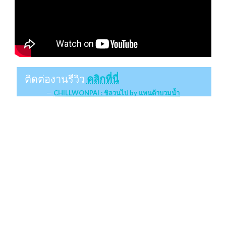
ติดต่องานรีวิว
คลิกที่นี่
CHILLWONPAI : ชิลวนไป by แพนด้าบวมน้ำ