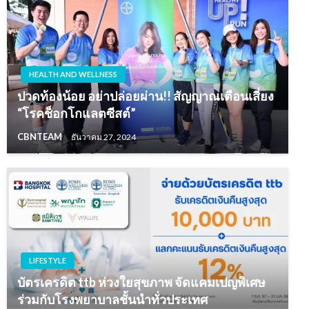
HEALTH AND WELLNESS
ปวดท้องน้อย อย่าปล่อยผ่าน!! สัญญาณเตือนเสี่ยง
“โรคช็อกโกแลตซีสต์”
CBNTEAM
ธันวาคม 27, 2024
LIFESTYLE
บัตรเครดิต ttb ห่วงใยสุขภาพ จัดแคมเปญพิเศษ
ร่วมกับโรงพยาบาลชั้นนำทั่วประเทศ