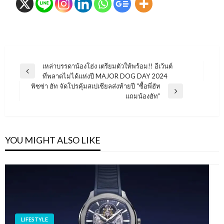
แนะแนว
เหล่าบรรดาน้องโฮ่ง เตรียมตัวให้พร้อม!! อีเว้นต์
Previous
ที่พลาดไม่ได้แห่งปี MAJOR DOG DAY 2024
เรื่อง
Post
พิซซ่า ฮัท จัดโปรคุ้มสเปเชียลส่งท้ายปี “ซื้อพี่ฮัท
Next
แถมน้องฮัท”
Post
YOU MIGHT ALSO LIKE
LIFESTYLE