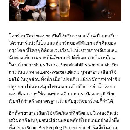
โดยร้าน Zest ของเขาเปิดให้บริการมาแล้ว 4 ปี และเรียก
ได้ว่าบาร์แห่งนี้เป็นแลนด์มาร์กของสีสันยามค่ำคืนของ
กรุงโซล ที่ใครๆ ก็ต้องแวะเวียนไปทั้งชาวเกาหลีเองและ
นักท่องเที่ยว เพราะที่นี่มีคอนเซ็ปต์ที่แตกต่างไม่เหมือน
ใคร ด้วยการทำธุรกิจแนว Sustainability พยายามดำเนิน
การในแนวทาง Zero-Waste แต่ละเมนูพยายามเลือกใช้
ผลไม้ในทุกส่วน ทั้งน้ำ เนื้อ ไปจนถึงเปลือก มีการทำฟาร์ม
ปลูกดอกไม้และสมุนไพรเอง รวมไปถึงการทำน้ำโซดา
เอง เพื่อลดการใช้ขวดพลาสติกและกระป๋องอะลูมิเนียม
เรียกได้ว่าสร้างมาตรฐานใหม่กับธุรกิจบาร์เลยก็ว่าได้
อีกทั้งพยายามเลือกใช้ผลิตภัณฑ์ที่ผลิตแบบในท้องถิ่น ส่ง
เสริมธุรกิจในชุมชน มีส่วนผสมหลักที่โดดเด่นอย่างน้ำผึ้ง
ที่มาจาก Seoul Beekeeping Project จากฟาร์มผึ้งในย่าน