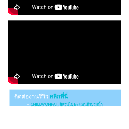
ติดต่องานรีวิว
คลิกที่นี่
CHILLWONPAI : ชิลวนไป by แพนด้าบวมน้ำ