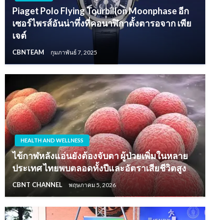
Piaget Polo Flying Tourbillon Moonphase อีก
เซอร์ไพรส์อันน่าทึ่งที่คอนาฬิกาตั้งตารอจาก เพีย
เจต์
CBNTEAM
กุมภาพันธ์ 7, 2025
HEALTH AND WELLNESS
ไข้กาฬหลังแอ่นยังต้องจับตา ผู้ป่วยเพิ่มในหลาย
ประเทศ ไทยพบตลอดทั้งปีและอัตราเสียชีวิตสูง
CBNT CHANNEL
พฤษภาคม 5, 2026