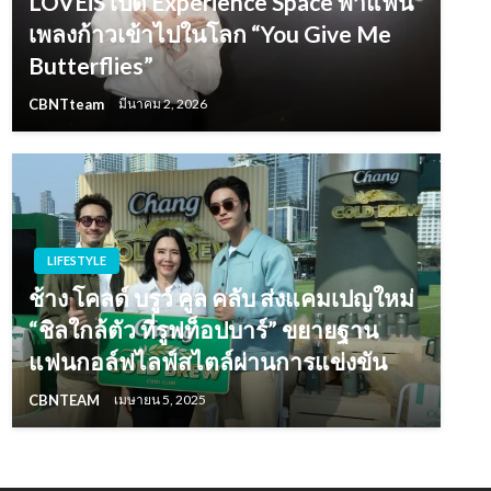
LOVEiS เปิด Experience Space พาแฟน
เพลงก้าวเข้าไปในโลก “You Give Me
Butterflies”
CBNTteam
มีนาคม 2, 2026
LIFESTYLE
ช้าง โคลด์ บรูว์ คูล คลับ ส่งแคมเปญใหม่
“ชิลใกล้ตัว ที่รูฟท็อปบาร์” ขยายฐาน
แฟนกอล์ฟไลฟ์สไตล์ผ่านการแข่งขัน
CBNTEAM
เมษายน 5, 2025