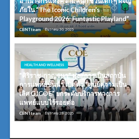
อาณาจักรแห่งความสนุก ชวนเด็ก ๆ ผจญ
ภัยใน “The Iconic Children’s
Playground 2026: Funtastic Playland”
CBNTteam
ธันวาคม 30, 2025
HEALTH AND WELLNESS
“ศิริราช-กาญจนา” มุ่งสู่การเป็นสถาบัน
การแพทย์ชั้นนำ เปิดตัว “ศูนย์ความเป็น
เลิศ GJCOE” ยกระดับบริการทางการ
แพทย์แบบไร้รอยต่อ
CBNTteam
ธันวาคม 23, 2025