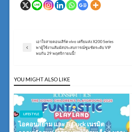
เอาใจสายคอนเสิร์ต vivo เตรียมส่ง X200 Series
แนะแนว
พาผู้ใช้งานสัมผัสประสบการณ์ซูมชัดระดับ VIP
Previous
พบกัน 29 พฤศจิกายนนี้!
Post
เรื่อง
YOU MIGHT ALSO LIKE
LIFESTYLE
ไอคอนสยาม และ B.Duck เนรมิต