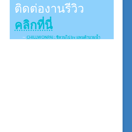
ติดต่องานรีวิว
คลิกที่นี่
CHILLWONPAI : ชิลวนไป by แพนด้าบวมน้ำ