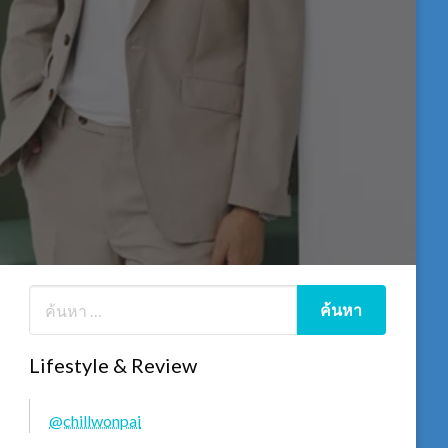
Lifestyle & Review
@chillwonpai