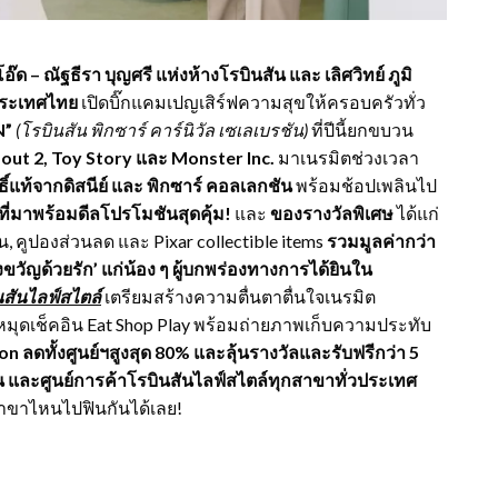
โอ๊ด
– ณัฐธีรา บุญศรี แห่งห้างโรบินสัน และ เลิศวิทย์ ภูมิ
 ประเทศไทย
เปิดบิ๊กแคมเปญเสิร์ฟความสุขให้ครอบครัวทั่ว
N”
(โรบินสัน พิกซาร์ คาร์นิวัล เซเลเบรชัน)
ที่ปีนี้ยกขบวน
 out 2, Toy Story และ Monster Inc.
มาเนรมิตช่วงเวลา
ิ์แท้
จากดิสนีย์ และ พิกซาร์
คอลเลกชัน
พร้อมช้อปเพลินไป
ที่มาพร้อมดีล
โปรโมชันสุดคุ้ม
!
และ
ของรางวัลพิเศษ
ได้แก่
, คูปองส่วนลด และ Pixar collectible items​
รวมมูลค่ากว่า
ขวัญด้วยรัก
’
แก่น้อง ๆ ผู้บกพร่องทางการได้ยินใน
นสัน
ไลฟ์สไตล์
เตรียมสร้างความตื่นตาตื่นใจเนรมิต
กหมุดเช็คอิน Eat Shop Play พร้อมถ่ายภาพเก็บความประทับ
n ลดทั้งศูนย์ฯสูงสุด 80% และลุ้นรางวัลและรับฟรีกว่า 5
บินสัน และศูนย์การค้าโรบินสันไลฟ์สไตล์ทุกสาขาทั่วประเทศ
าขาไหนไปฟินกันได้เลย!