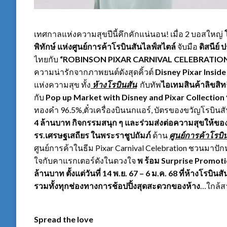
เทศกาลแห่งความสุขปีนี้คึกคักแน่นอน! เมื่อ 2 บอสใหญ่
พิทักษ์ แห่ง
ศูนย์การค้าโรบินสันไลฟ์สไตล์
จับมือ
ดิสนีย์
ไทยกับ
“
ROBINSON PIXAR CARNIVAL CELEBRATIO
ความน่ารักจากภาพยนต์ดังสุดคิ้วต์
Disney Pixar Inside
แห่งความสุข ทั้ง
ห้างโรบินสัน
กับทัพ
ไอเทมสินค้าลิขสิทธ
กับ
Pop up
Market with Disney and Pixar Collection 
ทองคำ 96.5%,ตั๋วเครื่องบินนกแอร์, บัตรของขวัญโรบินสัน
4 ล้านบาท
กิจกรรมสนุก ๆ และร่วมส่งต่อความสุขให้ของ
รร.เศรษฐเสถียร ในพระราชูปถัมภ์
ด้าน
ศูนย์การค้าโรบิ
ศูนย์การค้าในธีม Pixar Carnival Celebration ชวนมาปั
ใจกับคาแรกเตอร์ดังในดวงใจ
พ ร้อม
Surprise Promotio
ล้านบาท ตั้งแต่วันที่ 14 พ.ย. 67 – 6 ม.ค. 68 ที่ห้างโร
รวมทั้งทุกช่องทางการช้อปปิ้งสุดสะดวกของห้าง
…ใกล้ส
Spread the love