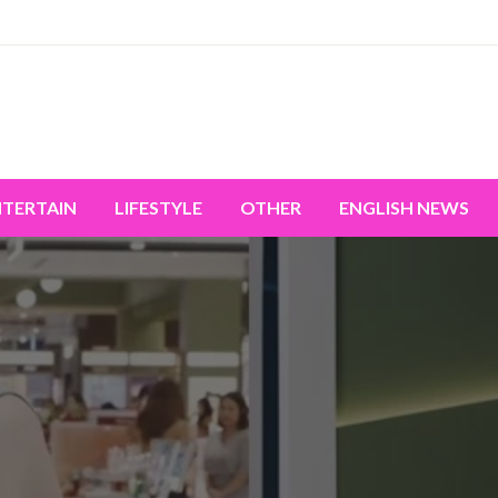
miss the world's movement.
NTERTAIN
LIFESTYLE
OTHER
ENGLISH NEWS