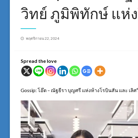
วิทย์ ภูมิพิทักษ์ แห
Posted
พฤศจิกายน 22, 2024
on
Spread the love
Gossip: โอ๊ด – ณัฐธีรา บุญศรี แห่งห้างโรบินสัน และ เลิศว