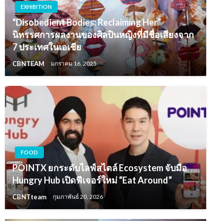
EXHIBITION
“Disobedient Bodies: Reclaiming Her”
นิทรรศการผลงานของศิลปินหญิงที่มีชื่อเสียงจาก
7 ประเทศในเอเชีย
CBNTEAM
มกราคม 16, 2025
FOOD
POINTX ยกระดับไลฟ์สไตล์ Ecosystem จับมือ
Hungry Hub เปิดฟีเจอร์ใหม่ “Eat Around”
CBNTteam
กุมภาพันธ์ 20, 2026