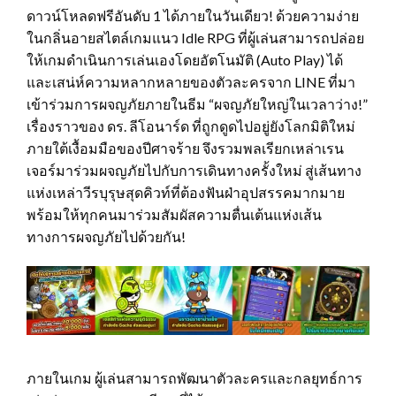
ดาวน์โหลดฟรีอันดับ 1 ได้ภายในวันเดียว! ด้วยความง่าย
ในกลิ่นอายสไตล์เกมแนว Idle RPG ที่ผู้เล่นสามารถปล่อย
ให้เกมดำเนินการเล่นเองโดยอัตโนมัติ (Auto Play) ได้
และเสน่ห์ความหลากหลายของตัวละครจาก LINE ที่มา
เข้าร่วมการผจญภัยภายในธีม “ผจญภัยใหญ่ในเวลาว่าง!”
เรื่องราวของ ดร. ลีโอนาร์ด ที่ถูกดูดไปอยู่ยังโลกมิติใหม่
ภายใต้เงื้อมมือของปีศาจร้าย จึงรวมพลเรียกเหล่าเรน
เจอร์มาร่วมผจญภัยไปกับการเดินทางครั้งใหม่ สู่เส้นทาง
แห่งเหล่าวีรบุรุษสุดคิวท์ที่ต้องฟันฝ่าอุปสรรคมากมาย
พร้อมให้ทุกคนมาร่วมสัมผัสความตื่นเต้นแห่งเส้น
ทางการผจญภัยไปด้วยกัน!
ภายในเกม ผู้เล่นสามารถพัฒนาตัวละครและกลยุทธ์การ