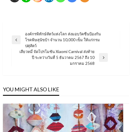
แนะแนว
องค์กรพิทักษ์สัตว์แห่งโลก ส่งมอบวัคซีนป้องกัน
โรคพิษสุนัขบ้า จำนวน 10,000 เข็ม ให้แก่กรม
เรื่อง
Previous
ปศุสัตว์
Post
เสียวหมี่ จัดโปรโมชัน Xiaomi Carnival ส่งท้าย
ปี ระหว่างวันที่ 5 ธันวาคม 2567 ถึง 10
Next
มกราคม 2568
Post
YOU MIGHT ALSO LIKE