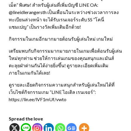
เม็ด” พิเศษ! สำหรับผู้เล่นที่เพิ่มบัญชี LINE OA:
@lineidlerangersth เป็นเพื่อนในระหว่างช่วงเวลาการลง
ทะเบียนล่วงหน้า จะได้รับเรนเจอร์ระดับ SS “โคนี่
แชมเปญ” เป็นรางวัลเพิ่มเติมอีกด้วย!
กิจกรรมในเกมอีกมากมายต้อนรับผู้เล่นใหม่ เกมใหม่
เตรียมพบกับกิจกรรมมากมายภายในเกมเพื่อต้อนรับผู้เล่น
ใหม่ทุกท่าน ช่วยให้การเล่นเกมของคุณสนุกและมันส์
ตะลุยฝ่าด่านกันได้ง่ายยิ่งขึ้น! ดูรายละเอียดเพิ่มเติม
ภายในเกมกันได้เลย!
ดูรายละเอียดกิจกรรมความสนุกสำหรับผู้เล่นใหม่ได้ที่
เว็บไซต์กิจกรรมเกม “LINE ไอเดิล เรนเจอร์”:
https://lin.ee/lVF1mUf/vwto
Spread the love