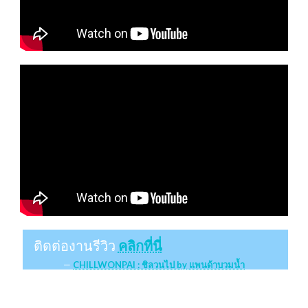
ติดต่องานรีวิว
คลิกที่นี่
CHILLWONPAI : ชิลวนไป by แพนด้าบวมน้ำ