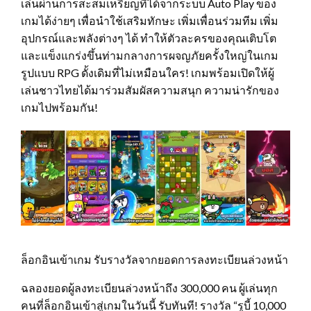
เล่นผ่านการสะสมเหรียญที่ได้จากระบบ Auto Play ของ
เกมได้ง่ายๆ เพื่อนำใช้เสริมทักษะ เพิ่มเพื่อนร่วมทีม เพิ่ม
อุปกรณ์และพลังต่างๆ ได้ ทำให้ตัวละครของคุณเติบโต
และแข็งแกร่งขึ้นท่ามกลางการผจญภัยครั้งใหญ่ในเกม
รูปแบบ RPG ดั้งเดิมที่ไม่เหมือนใคร! เกมพร้อมเปิดให้ผู้
เล่นชาวไทยได้มาร่วมสัมผัสความสนุก ความน่ารักของ
เกมไปพร้อมกัน!
ล็อกอินเข้าเกม รับรางวัลจากยอดการลงทะเบียนล่วงหน้า
ฉลองยอดผู้ลงทะเบียนล่วงหน้าถึง 300,000 คน ผู้เล่นทุก
คนที่ล็อกอินเข้าสู่เกมในวันนี้ รับทันที! รางวัล “รูบี้ 10,000