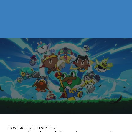
HOMEPAGE
LIFESTYLE