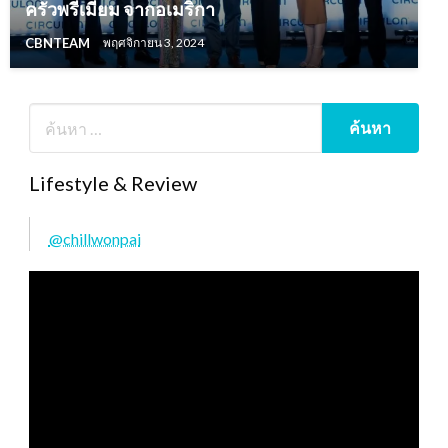
ครัวพรีเมี่ยม จากอเมริกา
CBNTEAM
พฤศจิกายน 3, 2024
Lifestyle & Review
@chillwonpai