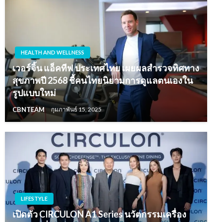
HEALTH AND WELLNESS
เวอร์จิ้น แอ็คทีฟ ประเทศไทย เผยผลสำรวจทิศทาง
สุขภาพปี 2568 ชี้คนไทยนิยามการดูแลตนเองใน
รูปแบบใหม่
CBNTEAM
กุมภาพันธ์ 15, 2025
LIFESTYLE
เปิดตัว CIRCULON A1 Series นวัตกรรมเครื่อง