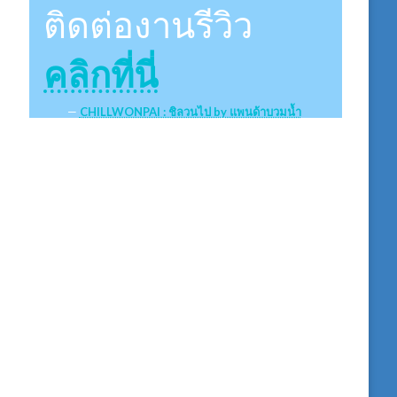
ติดต่องานรีวิว
คลิกที่นี่
CHILLWONPAI : ชิลวนไป by แพนด้าบวมน้ำ