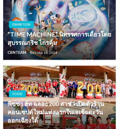
EXHIBITION
“TIME MACHINE” นิทรรศการเดี่ยวโดย
สุบรรณกริช ไกรคุ้ม
CBNTEAM
ธันวาคม 18, 2024
FOOD
พิซซ่า ฮัท ฉลอง 200 สาขา เปิดตัวร้าน
คอนเซปต์ใหม่แห่งแรกในเอเชียตะวัน
ออกเฉียงใต้