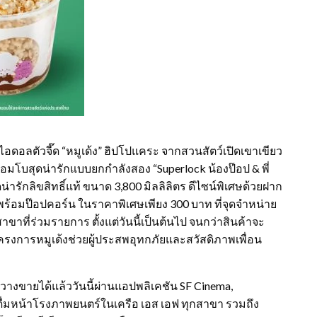
ดอลตัวจี๊ด “หมูเด้ง” ฮิปโปแคระ จากสวนสัตว์เปิดเขาเขียว
อมโบสุดน่ารักแบบยกกำลังสอง “Superlock น้องป๊อป & พี่
่ารักลิขสิทธิ์แท้ ขนาด 3,800 มิลลิลิตร ดีไซน์พิเศษด้วยฝาก
 พร้อมป๊อปคอร์น ในราคาพิเศษเพียง 300 บาท ที่จุดจำหน่าย
ขาที่ร่วมรายการ ตั้งแต่วันนี้เป็นต้นไป จนกว่าสินค้าจะ
รงการหมูเด้งช่วยผู้ประสพอุทกภัยและสวัสดิภาพเพื่อน
างขายได้แล้ววันนี้ผ่านแอปพลิเคชัน SF Cinema,
ื่มหน้าโรงภาพยนตร์ในเครือ เอส เอฟ ทุกสาขา รวมถึง