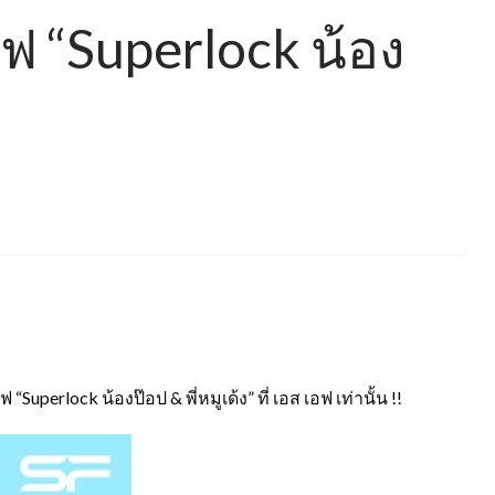
ีฟ “Superlock น้อง
perlock น้องป๊อป & พี่หมูเด้ง” ที่ เอส เอฟ เท่านั้น !!