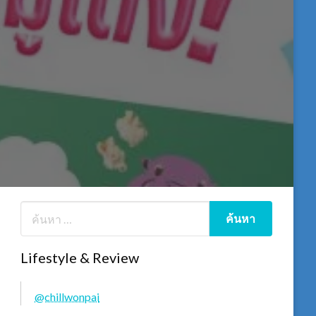
Lifestyle & Review
@chillwonpai