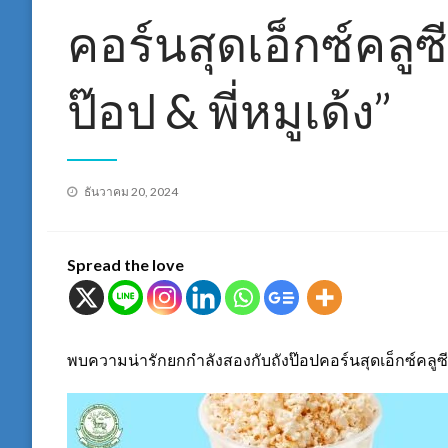
คอร์นสุดเอ็กซ์คลูซ
ป๊อป & พี่หมูเด้ง”
Posted
ธันวาคม 20, 2024
on
Spread the love
พบความน่ารักยกกำลังสองกับถังป๊อปคอร์นสุดเอ็กซ์คลูซีฟ “Su