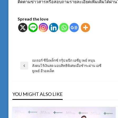
ติดตามข่าวสารหรือสอบถามรายละเอียดเพิ่มเติมได้ผ่านโ
Spread the love
เมเจอร์ ซีนีเพล็กซ์ กรุ้ป ผนึก เอซียู เพย์ หนุน
แนะแนว
สังคมไร้เงินสด มอบสิทธิพิเศษเมื่อชำระผ่าน เอซี
Previous
ยูเพย์ อีวอลเล็ต
Post
เรื่อง
YOU MIGHT ALSO LIKE