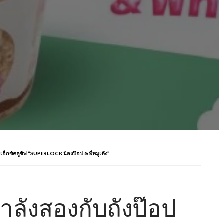
อ็กซ์คลูซีฟ “SUPERLOCK น้องป๊อป & พี่หมูเด้ง”
ลังสองกับถังป๊อป