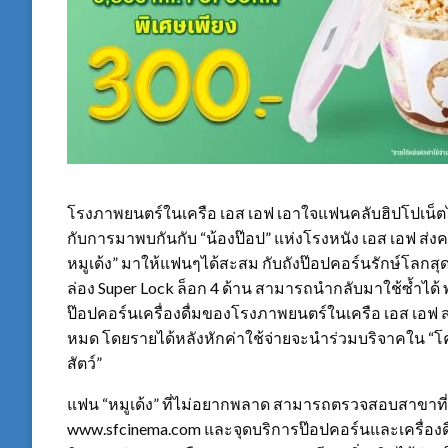
โรงภาพยนตร์ในเครือ เอส เอฟ เอาใจแฟนคลับฮิปโปเน็ตไอ
กับการมาพบกันกับ “น้องป๊อป” แห่งโรงหนัง เอส เอฟ ส่งค
หมูเด้ง” มาให้แฟนๆได้สะสม กับถังป๊อปคอร์นรักษ์โลกสุดน
ล่อง Super Lock ล็อก 4 ด้าน สามารถนำกลับมาใช้ซ้ำได้
ป๊อปคอร์นเครื่องดื่มของโรงภาพยนตร์ในเครือ เอส เอฟ สา
หมด โดยรายได้หลังหักค่าใช้จ่ายจะนำร่วมบริจาคใน “โค
สัตว์”
แฟน “หมูเด้ง” ที่ไม่อยากพลาด สามารถตรวจสอบสาขาที่ว
www.sfcinema.com และจุดบริการป๊อปคอร์นและเครื่องด