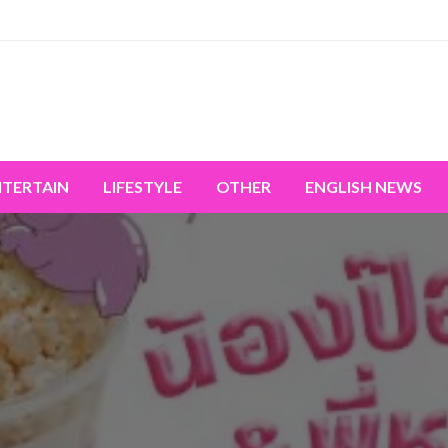
miss the world's movement.
NTERTAIN
LIFESTYLE
OTHER
ENGLISH NEWS