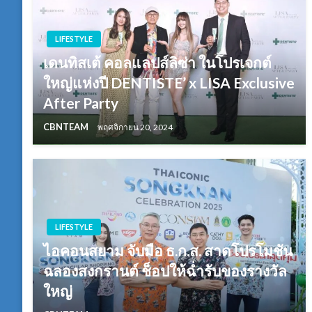
LIFESTYLE
เดนทิสเต้ คอลแลปส์ลิซ่า ในโปรเจกต์
ใหญ่แห่งปี DENTISTE’ x LISA Exclusive
After Party
CBNTEAM
พฤศจิกายน 20, 2024
LIFESTYLE
ไอคอนสยาม จับมือ ธ.ก.ส. สาดโปรโมชัน
ฉลองสงกรานต์ ช็อปให้ฉ่ำรับของรางวัล
ใหญ่