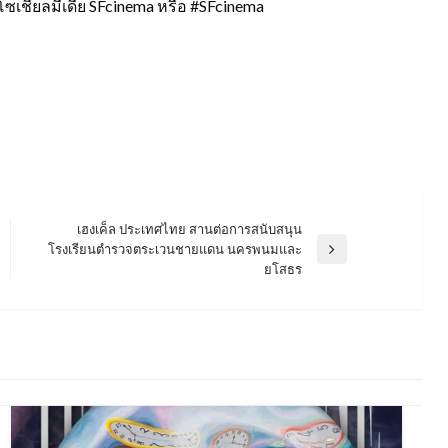
ซเชียลมีเดีย SFcinema หรือ #SFcinema
เฮงเค็ล ประเทศไทย สานต่อการสนับสนุน
โรงเรียนตำรวจตระเวนชายแดน นครพนมและ
Next
ยโสธร
Post