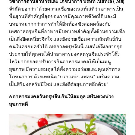
วิชาการด้านอาหารและโภชนาการ บริษัท เนสท์เล่ (ไทย)
จำกัด
บอกว่า “ด้วยความเชื่อของเนสท์เล่ที่ว่า อาหารเป็น
พื้นฐานที่สำคัญที่สุดของการมีคุณภาพชีวิตที่ดี และมี
บทบาทมากกว่าการทำให้อิ่มท้อง ซึ่งสอดคล้องกับ
เทศกาลตรุษจีนที่อาหารมีบทบาทสำคัญทั้งด้านความเชื่อ
เป็นสิ่งยึดเหนี่ยวจิตใจ และยังช่วยเชื่อมความสัมพันธ์กับ
คนในครอบครัวได้ เทศกาลตรุษจีนนี้ เนสท์เล่จึงอยากจุด
ประกายให้ทุกคนได้นำอาหารมงคลตรุษจีนประจำโต๊ะ
ไหว้มาต่อยอด ปรับการกินอาหารมงคลให้เป็นเมนู
สุขภาพ มีความสมดุล ได้ทั้งความอร่อยและคุณค่าทาง
โภชนาการ ด้วยเทคนิค “บวก-แบ่ง-แพลน” เสริมความ
เป็นสิริมงคลรับปีใหม่ และยังดีต่อสุขภาพอีกด้วย”
6
อาหารมงคลวันตรุษจีน กินให้สมดุล เสริมดวงพ่วง
สุขภาพดี