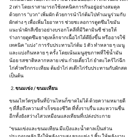
2 เท่า โดยเราสามารถใช้เทคนิคการกินอยู่อย่างสมดุล
ด้วยการ “บวก” เพิ่มผัก ด้วยการนำไก่ต้มไปทำเมนูร่วมกับ
ผักต่าง ๆ เพื่อเพิ่มใยอาหาร ช่วยชะลอการดูดซึมไขมัน
แนะนำผักสีเขียวอย่างบรอกโคลีที่มีวิตามินซี ช่วยให้
ร่างกายดูดซึมธาตุเหล็กจากเนื้อไก่ได้ดียิ่งขึ้น หรืออาจใช้
เทคนิค “แบ่ง” การรับประทานไก่ต้ม 1 ตัว ทำหลาย ๆ เมนู
และแบ่งกินหลาย ๆ ครั้ง โดยเน้นเมนูสุขภาพที่ใช้น้ำมัน
น้อย รสชาติหลากหลาย เช่น ก๋วยเตี๋ยวไก่ ยำตะไคร้ไก่ฉีก
ไก่คั่วพริกกระเทียม ต้มยำไก่ สเต๊กไก่รับประทานกับผักสด
เป็นต้น
ขนมเข่ง
/
ขนมเทียน
ขนมไหว้ตรุษจีนที่บ้านไหนก็ขาดไม่ได้ ด้วยความหมายดี
ๆ ที่สื่อถึงความสำเร็จของชีวิต ที่ทั้งราบรื่น และหวานชื่น
อีกทั้งยังสว่างไสวเหมือนแสงเทียนที่เปล่งประกาย
“ขนมเข่งและขนมเทียน มีแป้งและน้ำตาลเป็นส่วน
ประกอบหลัก จึงให้พลังงานสูง ขนมเข่ง 1 ชิ้น ให้พลังงาน