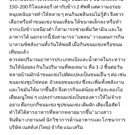
150–200 กิโลแคลอรี เท่ากับข้าว 2 ทัพพี แต่ความอร่อย
หนุบหนับอาจทำให้หลาย ๆ คนกินเพลินจนไม่รู้ตัว จึงควร
เลือกหรือทำขนมเข่ง ขนมเทียน ให้ขนาดเล็กลง หรือทำ
จากแป้งข้าวเหนียวดำ ก็สามารถช่วยเพิ่มวิตามิน และใย
อาหารได้ นอกจากนี้ ยังสามารถ “แพลน” วางแผนการกิน
บาลานซ์พลังงานทั้งวันให้พอดี เมื่อกินขนมเข่งหรือขนม
เทียนแล้ว
ควรลดปริมาณอาหารประเภทแป้งและน้ำตาลในระหว่าง
วันให้น้อยลง กินในปริมาณที่พอเหมาะ คือ 1-2 ชิ้นต่อวัน
หลายบ้านมักนำขนมเข่งไปดัดแปลงเป็นขนมอื่น ๆ ต่อ เช่น
ขนมเข่งชุบไข่ทอด บัวลอยขนมเข่ง ซึ่งจะเพิ่มทั้งพลังงาน
และไขมันให้มากขึ้นอีก จึงควรกินแต่น้อย หรือจะลองไอ
เดียเมนูใหม่ ๆ แปลงร่างขนมเข่งเป็นของคาวให้ไม่จำเจ
อย่าง ต๊อกบกกีขนมเข่ง ซุปขนมเข่ง เติมผัก เติมเนื้อสัตว์
ทำให้ได้สารอาหารที่หลากหลายมากขึ้น” นางสาว
จันทิมา เกยานนท์ นักวิชาการด้านอาหารและโภชนาการ
บริษัท เนสท์เล่ (ไทย) จำกัด แนะเสริม