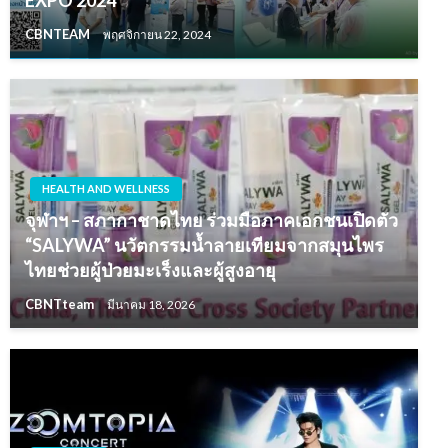
CBNTEAM
พฤศจิกายน 22, 2024
HEALTH AND WELLNESS
จุฬาฯ – สภากาชาดไทย ร่วมมือภาคเอกชนเปิดตัว
“SALYWA” นวัตกรรมน้ำลายเทียมจากสมุนไพร
ไทยช่วยผู้ป่วยมะเร็งและผู้สูงอายุ
CBNTteam
มีนาคม 18, 2026