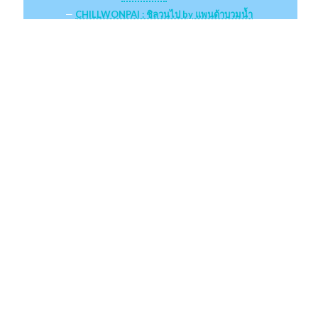
CHILLWONPAI : ชิลวนไป by แพนด้าบวมน้ำ