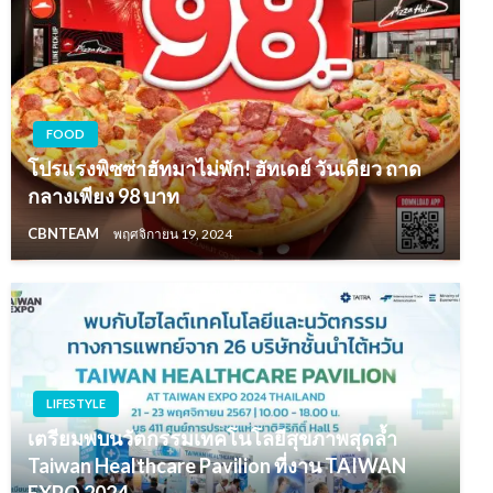
FOOD
โปรแรงพิซซ่าฮัทมาไม่พัก! ฮัทเดย์ วันเดียว ถาด
กลางเพียง 98 บาท
CBNTEAM
พฤศจิกายน 19, 2024
LIFESTYLE
เตรียมพบนวัตกรรมเทคโนโลยีสุขภาพสุดล้ำ
Taiwan Healthcare Pavilion ที่งาน TAIWAN
EXPO 2024