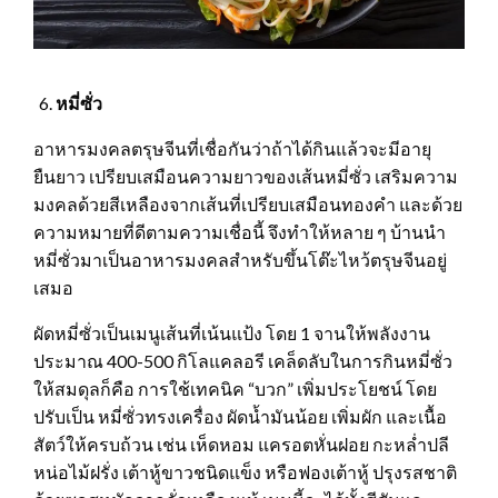
หมี่ซั่ว
อาหารมงคลตรุษจีนที่เชื่อกันว่าถ้าได้กินแล้วจะมีอายุ
ยืนยาว เปรียบเสมือนความยาวของเส้นหมี่ซั่ว เสริมความ
มงคลด้วยสีเหลืองจากเส้นที่เปรียบเสมือนทองคำ และด้วย
ความหมายที่ดีตามความเชื่อนี้ จึงทำให้หลาย ๆ บ้านนำ
หมี่ซั่วมาเป็นอาหารมงคลสำหรับขึ้นโต๊ะไหว้ตรุษจีนอยู่
เสมอ
ผัดหมี่ซั่วเป็นเมนูเส้นที่เน้นแป้ง โดย 1 จานให้พลังงาน
ประมาณ 400-500 กิโลแคลอรี เคล็ดลับในการกินหมี่ซั่ว
ให้สมดุลก็คือ การใช้เทคนิค “บวก” เพิ่มประโยชน์ โดย
ปรับเป็น หมี่ซั่วทรงเครื่อง ผัดน้ำมันน้อย เพิ่มผัก และเนื้อ
สัตว์ให้ครบถ้วน เช่น เห็ดหอม แครอตหั่นฝอย กะหล่ำปลี
หน่อไม้ฝรั่ง เต้าหู้ขาวชนิดแข็ง หรือฟองเต้าหู้ ปรุงรสชาติ