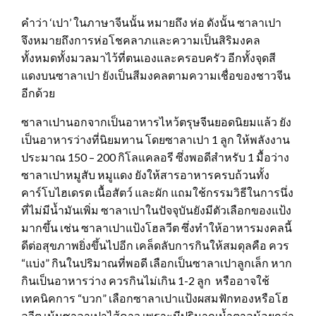
คำว่า ‘เปา’ ในภาษาจีนนั้น หมายถึง ห่อ ดังนั้น ซาลาเปา
จึงหมายถึงการห่อโชคลาภและความเป็นสิริมงคล
ทั้งหมดทั้งมวลมาไว้ที่ตนเองและครอบครัว อีกทั้งจุดสี
แดงบนซาลาเปา ยังเป็นสีมงคลตามความเชื่อของชาวจีน
อีกด้วย
ซาลาเปานอกจากเป็นอาหารไหว้ตรุษจีนยอดนิยมแล้ว ยัง
เป็นอาหารว่างที่นิยมทาน โดยซาลาเปา 1 ลูก ให้พลังงาน
ประมาณ 150 – 200 กิโลแคลอรี ซึ่งพอดีสำหรับ 1 มื้อว่าง
ซาลาเปาหมูสับ หมูแดง ยังให้สารอาหารครบถ้วนทั้ง
คาร์โบไฮเดรต เนื้อสัตว์ และผัก แถมใช้กรรมวิธีในการนึ่ง
ที่ไม่มีน้ำมันเพิ่ม ซาลาเปาในปัจจุบันยังมีตัวเลือกของแป้ง
มากขึ้น เช่น ซาลาเปาแป้งโฮลวีต ซึ่งทำให้อาหารมงคลนี้
ดีต่อสุขภาพยิ่งขึ้นไปอีก เคล็ดลับการกินให้สมดุลคือ ควร
“แบ่ง” กินในปริมาณที่พอดี เลือกเป็นซาลาเปาลูกเล็ก หาก
กินเป็นอาหารว่าง ควรกินไม่เกิน 1-2 ลูก หรืออาจใช้
เทคนิคการ “บวก” เลือกซาลาเปาแป้งผสมฟักทองหรือโฮ
ลวีต เน้นซาลาเปาไส้คาว เพราะมีปริมาณน้ำตาลน้อยกว่า