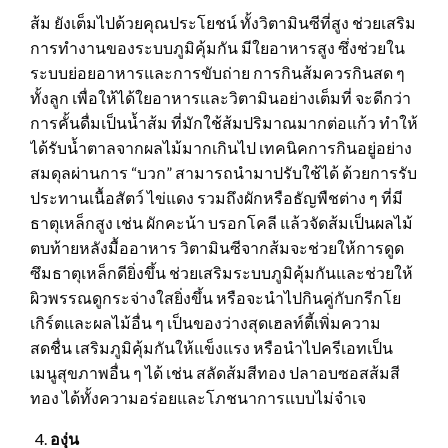
ส้ม ยังเต็มไปด้วยคุณประโยชน์ ทั้งวิตามินซีที่สูง ช่วยเสริม
การทำงานของระบบภูมิคุ้มกัน มีใยอาหารสูง ซึ่งช่วยใน
ระบบย่อยอาหารและการขับถ่าย การกินส้มควรกินสด ๆ
ทั้งลูก เพื่อให้ได้ใยอาหารและวิตามินอย่างเต็มที่ จะดีกว่า
การคั้นดื่มเป็นน้ำส้ม ที่มักใช้ส้มปริมาณมากต่อแก้ว ทำให้
ได้รับน้ำตาลจากผลไม้มากเกินไป เทคนิคการกินอยู่อย่าง
สมดุลผ่านการ “บวก” สามารถนำมาปรับใช้ได้ ด้วยการรับ
ประทานเนื้อสัตว์ ไข่แดง รวมถึงผักหรือธัญพืชต่าง ๆ ที่มี
ธาตุเหล็กสูง เช่น ผักคะน้า บรอกโคลี แล้วจัดส้มเป็นผลไม้
ตบท้ายหลังมื้ออาหาร วิตามินซีจากส้มจะช่วยให้การดูด
ซึมธาตุเหล็กดียิ่งขึ้น ช่วยเสริมระบบภูมิคุ้มกันและช่วยให้
ผิวพรรณดูกระจ่างใสยิ่งขึ้น หรือจะนำไปกินคู่กับกรีกโย
เกิร์ตและผลไม้อื่น ๆ เป็นของว่างสุดเฮลท์ตี้เพิ่มความ
สดชื่น เสริมภูมิคุ้มกันให้แข็งแรง หรือนำไปครีเอทเป็น
เมนูสุขภาพอื่น ๆ ได้ เช่น สลัดส้มสีทอง ปลาอบซอสส้มสี
ทอง ได้ทั้งความอร่อยและโภชนาการแบบไม่จำเจ
องุ่น