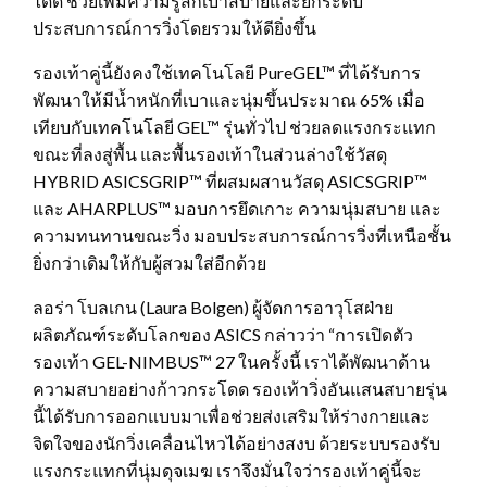
ได้ดี ช่วยเพิ่มความรู้สึกเบาสบายและยกระดับ
ประสบการณ์การวิ่งโดยรวมให้ดียิ่งขึ้น
รองเท้าคู่นี้ยังคงใช้เทคโนโลยี PureGEL™ ที่ได้รับการ
พัฒนาให้มีน้ำหนักที่เบาและนุ่มขึ้นประมาณ 65% เมื่อ
เทียบกับเทคโนโลยี GEL™ รุ่นทั่วไป ช่วยลดแรงกระแทก
ขณะที่ลงสู่พื้น และพื้นรองเท้าในส่วนล่างใช้วัสดุ
HYBRID ASICSGRIP™ ที่ผสมผสานวัสดุ ASICSGRIP™
และ AHARPLUS™ มอบการยึดเกาะ ความนุ่มสบาย และ
ความทนทานขณะวิ่ง มอบประสบการณ์การวิ่งที่เหนือชั้น
ยิ่งกว่าเดิมให้กับผู้สวมใส่อีกด้วย
ลอร่า โบลเกน (Laura Bolgen) ผู้จัดการอาวุโสฝ่าย
ผลิตภัณฑ์ระดับโลกของ ASICS กล่าวว่า “การเปิดตัว
รองเท้า GEL-NIMBUS™ 27 ในครั้งนี้ เราได้พัฒนาด้าน
ความสบายอย่างก้าวกระโดด รองเท้าวิ่งอันแสนสบายรุ่น
นี้ได้รับการออกแบบมาเพื่อช่วยส่งเสริมให้ร่างกายและ
จิตใจของนักวิ่งเคลื่อนไหวได้อย่างสงบ ด้วยระบบรองรับ
แรงกระแทกที่นุ่มดุจเมฆ เราจึงมั่นใจว่ารองเท้าคู่นี้จะ