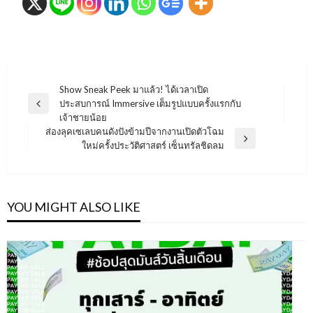
แนะแนว
Show Sneak Peek มาแล้ว! ได้เวลาเปิด
ประสบการณ์ Immersive เต็มรูปแบบครั้งแรกกับ
เรื่อง
Previous
เจ้าชายน้อย
Post
ส่องลุคเซเลบคนดังปังข้ามปีจากงานเปิดตัวโฉม
Next
ใหม่ครั้งประวัติศาสตร์ เซ็นทรัลชิดลม
Post
YOU MIGHT ALSO LIKE