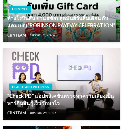
LIFESTYLE
ห้างโรบินสัน ชวน #ช้อปสุดมันส์วันสิ้นเดือน กับ
แคมเปญ “ROBINSON PAYDAY CELEBRATION”
CBNTEAM
ธันวาคม 2, 2024
HEALTH AND WELLNESS
“Check PD” แอปพลิเคชันตรวจหาความเสี่ยงเป็น
พาร์กินสัน รู้เร็ว รักษาไว
CBNTEAM
มกราคม 29, 2025