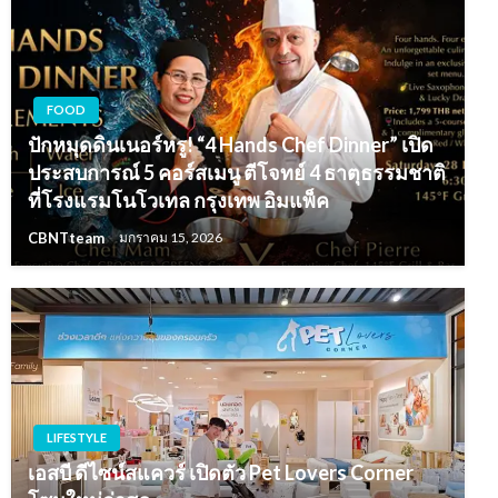
FOOD
ปักหมุดดินเนอร์หรู! “4 Hands Chef Dinner” เปิด
ประสบการณ์ 5 คอร์สเมนู ตีโจทย์ 4 ธาตุธรรมชาติ
ที่โรงแรมโนโวเทล กรุงเทพ อิมแพ็ค
CBNTteam
มกราคม 15, 2026
LIFESTYLE
เอสบี ดีไซน์สแควร์ เปิดตัว Pet Lovers Corner