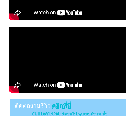
ติดต่องานรีวิว
คลิกที่นี่
CHILLWONPAI : ชิลวนไป by แพนด้าบวมน้ำ