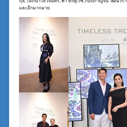
กุล, โสภนา เลวิจันทร์, ฟ้า จักษุเวช, กอบกาญจน์ วัฒนวราง
และอีกมากมาย