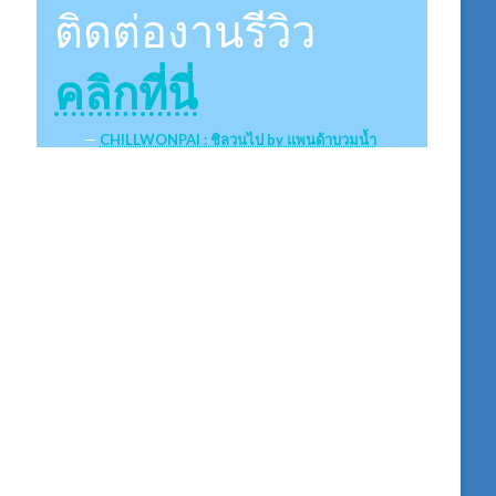
ติดต่องานรีวิว
คลิกที่นี่
CHILLWONPAI : ชิลวนไป by แพนด้าบวมน้ำ