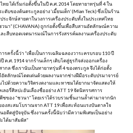
ได้เริ่มก่อตั้งขึ้นในปี ค.ศ. 2014 โดยทายาทรุ่นที่ 4 ใน
บของต้นตระกูลอย่าง ‘เมี้ยนเต็ก’ (Mian Teck) ซึ่งเป็นร้าน
เป็นที่ประจักษ์สายตาในวงการเครื่องประดับทั้งในประเทศไทย
ชวนา” (CHAVANA) ถูกก่อตั้งขึ้นเพื่อสืบสานอัตลักษณ์ความ
ูงและสืบทอดเจตนารมณ์ในการรังสรรค์ผลงานเครื่องประดับ
ารครั้งนี้ว่า “เพื่อเป็นการเฉลิมฉลองวาระครบรอบ 110 ปี
ี ค.ศ. 1914 จากร้านเล็กๆ เติบโตสู่ธุรกิจส่งออกเครื่อง
ล ซึ่งเรานับเป็นทายาทรุ่นที่ 4 ของตระกูล จึงได้ก่อตั้ง
ี่มีอัตลักษณ์โดดเด่นด้วยผลงานจากช่างฝีมือระดับปรมาจารย์
่เต็มไปด้วยความวิจิตรงดงามและหาชมได้ยากมาจัดแสดงให้
ลอรี่ศิลปะอันเลื่องชื่ออย่าง ATT 19 จัดนิทรรศการ
์พีซของ “ชวนา” โดยเราได้รวบรวมชิ้นงานล้ำค่ามาจากนัก
กับของสะสมโบราณจาก ATT 19 เพื่อสะท้อนแรงบันดาลใจ
่ปัจจุบัน ซึ่งงานครั้งนี้นับว่ามีความพิเศษเป็นอย่าง
ะได้มาสัมผัส”