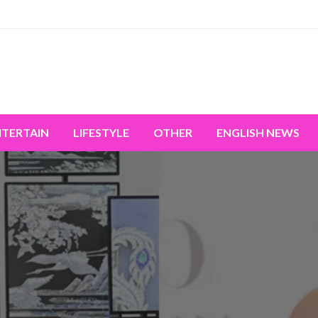
miss the world's movement.
NTERTAIN
LIFESTYLE
OTHER
ENGLISH NEWS