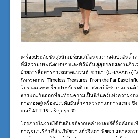
เครื่องประดับชั้นสูงนั้นเปรียบเสมือนผลงานศิลปะอันล้ำค่
ที่มีความประณีตบรรจงและพิถีพิถัน สู่สุดยอดผลงานจิวเว
ฝ่ายการสื่อสารการตลาดแบรนด์ “ชวนา” (CHAVANA) ได้จ
นิทรรศการ ‘Timeless Treasures: From the Far East; In
โบราณและเครื่องประดับระดับมาสเตอร์พีซจากแบรนด์ 
ธรรมตะวันออกที่สะท้อนความเป็นนิรันดร์แห่งความงดง
ถ่ายทอดสู่เครื่องประดับอันล้ำค่าควรค่าแก่การสะสม ซึ่ง
เลอรี ATT 19 เจริญกรุง 30
โดยภายในงานได้รับเกียรติจากเหล่าเซเลบริตี้ชื่อดังตบเท้าเ
กาญจนา, ริก้า ดีล่า, ภิพัชรา แก้วจินดา, พิชชา ธนาลงกรณ