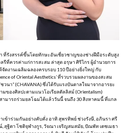
า ที่รังสรรค์ขึ้นโดยทักษะอันเชี่ยวชาญของช่างฝีมือระดับสูง
ลรีที่ควรค่าแก่การสะสม ล่าสุด อรุษา ศิริไกร ผู้อำนวยการ
ัดงานเฉลิมฉลองครบรอบ 110 ปีอย่างยิ่งใหญ่ กับ
fluence of Oriental Aesthetics’ ที่รวบรวมผลงานของสะสม
“ชวนา” (CHAVANA) ซึ่งได้รับแรงบันดาลใจมาจากอารยะ
ามของศิลปะตามแนวโอเรียลตัลลิสม์ (Orientalism)
สามารถร่วมยลโฉมได้แล้ววันนี้ จนถึง 30 สิงหาคมนี้ ที่แกล
ข้าร่วมกันอย่างคับคั่ง อาทิ สุพรทิพย์ ช่วงรังษี, อภินรา ศรี
์, สุฐิตา โชติจุฬางกูร, วัจณา เจริญสมสมัย, ปัณพัท เตชเมธา