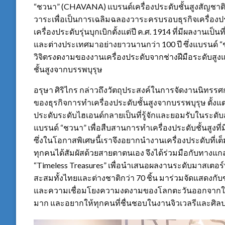
“ชวนา” (CHAVANA) แบรนด์เครื่องประดับชั้นสูงสัญชาติไทย 
วาระเพื่อเป็นการเฉลิมฉลองวาระครบรอบธุรกิจเครื่องประดั
เครื่องประดับรุ่นบุกเบิกตั้งแต่ปี ค.ศ. 1914 ที่มีผลงาน
และต่างประเทศมาอย่างยาวนานกว่า 100 ปี ซึ่งแบรนด์ “
วิจิตรงดงามของงานเครื่องประดับจากช่างฝีมือระดับส
ชั้นสูงจากบรรพบุรุษ
อรุษา ศิริไกร กล่าวถึงวัตถุประสงค์ในการจัดงานนิทรรศก
ของธุรกิจการทำเครื่องประดับชั้นสูงจากบรรพบุรุษ ตั้งแต่ป
ประดับระดับไฮเอนด์กลายเป็นที่รู้จักและยอมรับในระดับสาก
แบรนด์ “ชวนา” เพื่อสืบสานการทำเครื่องประดับชั้นสูงท
ซึ่งในโอกาสพิเศษนี้เราจึงอยากนำงานเครื่องประดับที
ทุกคนได้สัมผัสด้วยสายตาตนเอง จึงได้ร่วมมือกับทางแกลเ
“Timeless Treasures” เพื่อนำเสนอผลงานระดับมาสเตอร
สะสมทั้งไทยและต่างชาติกว่า 70 ชิ้น มาร่วมจัดแสดง
และความเชื่อมโยงความงดงามของโลกตะวันออกจากในอดีตสู
มาก และอยากให้ทุกคนที่ชื่นชอบในงานจิวเวลรีและศิลป