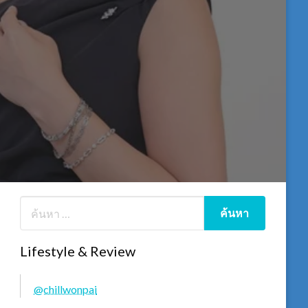
Lifestyle & Review
@chillwonpai