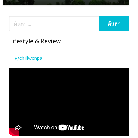
Lifestyle & Review
@chillwonpai