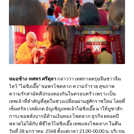
หมอช้าง-ทศพร ศรีตุลา
กล่าวว่า เทศกาลตรุษจีนชาวจีน
ไหว้ “ไฉ่ซิงเอี๊ย” ขอพรโชคลาภ ความร่ำรวย สุขภาพ
ความรักสามัคคีปรองดองกันในครอบครัว เพราะเป็น
เทพเจ้าที่สำคัญที่สุดในช่วงเปลี่ยนผ่านสู่ศักราชใหม่ โดยที่
เซ็นทรัล เวสต์เกต อัญเชิญเทพเจ้าไฉ่ซิงเอี๊ย มาให้บูชาสัก
การะขอพลังบารมีด้านเงินทอง โชคลาภ ธุรกิจ ตลอดปี
พลาดไม่ได้กับ พิธีไหว้ไฉ่ซิงเอี๊ย เทพแห่งโชคลาภ ในคืน
วันที่ 28 มกราคม 2568 ตั้งแต่เวลา 21.00-00.00 น. บริเวณ