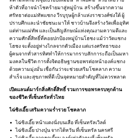
ห้าตัวที่อาจนำโชคร้ายมาสู่หมู่บ้าน สร้างขึ้นจากความ
ศรัทธาต่อแม่ทัพแชกง วีรบุรุษผู้กล้าแห่งราชวงศ์ซ่งใต้ ผู้
ปราบศึกและนำชัยชนะมาให้ ชาวบ้านจึงสร้างวัดเพื่ออุทิศ
แด่ท่านแม่ทัพ และเป็นสัญลักษณ์แห่งคุณงามความดีและ
ความศักดิ์สิทธิ์ที่คอยปกป้องหมู่บ้านโฮชง แม้ว่าวัดแชกง
โฮชง จะตั้งอยู่ห่างไกลจากตัวเมือง แต่แรงศรัทธาของ
ผู้คนจากทั่วสารทิศทำให้การมากราบสักการะถือเป็นมหา
มงคลในชีวิต การตั้งจิตอธิษฐานขอพรต่อหน้าองค์แชกง
ด้วยความมุ่งมั่น เชื่อกันว่าจะช่วยเสริมโชคลาภ ความ
สำเร็จ และสุขภาพที่ดี เป็นจุดหมายสำคัญที่ไม่ควรพลาด
เปิดแลนด์มาร์กสิ่งศักดิ์สิทธิ์ รวมการขอพรครบทุกด้าน
ของชีวิต ที่เซ็นทรัลทั่วไทย
ไฉ่ซิงเอี๊ย เสริมความร่ำรวย โชคลาภ
ไฉ่ซิงเอี๊ย หน้าแดงนั่งบนเสือ ที่เซ็นทรัลเวิลด์
ไฉ่ซิงเอี๊ย ปางบุ๋น จากไต้หวัน ที่เซ็นทรัล นครศรี
ไฉ่ซิงเอี้ย จากฮกเกี้ยน องค์เท่าตัวคนที่ เซ็นทรัล