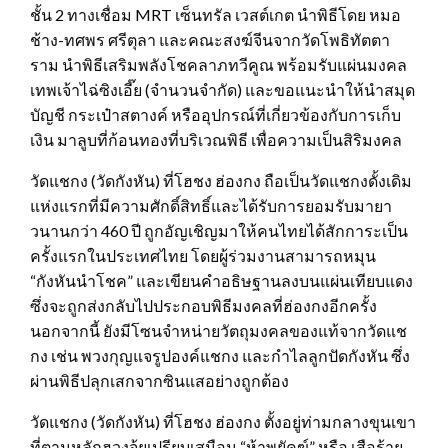
ชั้น 2 ทางเชื่อม MRT เซ็นทรัล เวสต์เกต นำพิธีโดย หมอ
ช้าง-ทศพร ศรีตุลา และคณะสงฆ์จีนจากวัดโพธิทัตตา
ราม นำพิธีเสริมพลังโชคลาภทวีคูณ พร้อมรับแผ่นมงคล
เทพเจ้าไฉ่ซิงเอี๊ย (จำนวนจำกัด) และขอแนะนำให้นำสมุด
บัญชี กระเป๋าสตางค์ หรืออุปกรณ์ที่เกี่ยวข้องกับการเก็บ
เงิน มาลูบที่ก้อนทองที่บริเวณพิธี เพื่อความเป็นสิริมงคล
วัดแชกง (วัดกังหัน) ที่โฮชง ฮ่องกง ถือเป็นวัดแชกงดั้งเดิม
แห่งแรกที่มีความศักดิ์สิทธิ์และได้รับการยอมรับมายา
วนานกว่า 460 ปี ถูกอัญเชิญมาให้คนไทยได้สักการะเป็น
ครั้งแรกในประเทศไทย โดยผู้ร่วมงานสามารถหมุน
“กังหันนำโชค” และเขียนคำอธิษฐานลงบนแผ่นเทียบแดง
ซึ่งจะถูกส่งกลับไปประกอบพิธีมงคลที่ฮ่องกงอีกครั้ง
นอกจากนี้ ยังมีโซนจำหน่ายวัตถุมงคลของแท้จากวัดแช
กง เช่น พวงกุญแจรูปองค์แชกง และกำไลลูกปัดกังหัน ซึ่ง
ผ่านพิธีปลุกเสกจากซินแสอย่างถูกต้อง
วัดแชกง (วัดกังหัน) ที่โฮชง ฮ่องกง ตั้งอยู่ท่ามกลางขุนเขา
ที่ตามหลักฮวงจุ้ยเปรียบเสมือน “ห้าพยัคฆ์” หรือ เสือร้าย