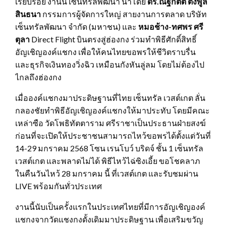
เรียบร้อย งานนี้ เซ็นทรัลพัฒนา นำโดย
ดร.ณัฐกิตติ์ ตั้งพูล
สินธนา
กรรมการผู้จัดการใหญ่ สายงานการตลาด บริษัท
เซ็นทรัลพัฒนา จำกัด (มหาชน) และ
หมอช้าง-ทศพร ศรี
ตุลา
Direct Flight บินตรงสู่ฮ่องกง ร่วมทำพิธีศักดิ์สิทธิ์
อัญเชิญองค์แชกง เพื่อให้คนไทยขอพรให้ชีวิตราบรื่น
และธุรกิจเงินทองวิ่งฉิว เหมือนกังหันลู่ลม โดยไม่ต้องไป
ไกลถึงฮ่องกง
เมื่อองค์แชกงมาประดิษฐานที่ไทย เซ็นทรัล เวสต์เกต ลั่น
กลองชัยทำพิธีอัญเชิญองค์แชกงให้มาประทับ โดยมีคณะ
เหล่าซือ วัดโพธิทัตตาราม ศรีราชาเป็นประธานฝ่ายสงฆ์
ก่อนที่จะเปิดให้ประชาชนสามารถไหว้ขอพรได้ตั้งแต่วันที่
14-29 มกราคม 2568 โซน เรนโบว์ บริดจ์ ชั้น 1 เซ็นทรัล
เวสต์เกต และพลาดไม่ได้ พิธีไหว้ไฉ่ซิงเอี้ย ขอโชคลาภ
ในคืนวันไหว้ 28 มกราคม นี้ ที่เวสต์เกต และรับชมผ่าน
LIVE พร้อมกันทั่วประเทศ
งานนี้นับเป็นครั้งแรกในประเทศไทยที่มีการอัญเชิญองค์
แชกงจากวัดแชงกงดั้งเดิมมาประดิษฐาน เพื่อเสริมขวัญ