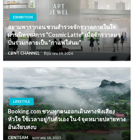
EXHIBITION
สยามพารากอน ชวนสำรวจจักรวาลภายในใจ
ผ่านนิทรรศการ “Cosmic Latte” เมื่อจักรวาลมา
ปั่นรวมกลายเป็น “กาแฟใส่นม”
CBNT CHANNEL
มิถุนายน 19, 2026
LIFESTYLE
Booking.com ชวนทุกคนออกเดินทางฟังเสียง
หัวใจ ใช้เวลาอยู่กับตัวเอง ใน 4 จุดหมายปลายทาง
อันเงียบสงบ
CBNTEAM
มกราคม 18, 2025