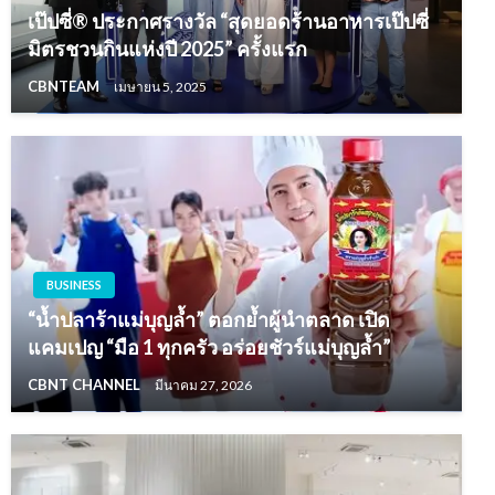
เป๊ปซี่® ประกาศรางวัล “สุดยอดร้านอาหารเป๊ปซี่
มิตรชวนกินแห่งปี 2025” ครั้งแรก
CBNTEAM
เมษายน 5, 2025
BUSINESS
“น้ำปลาร้าแม่บุญล้ำ” ตอกย้ำผู้นำตลาด เปิด
แคมเปญ “มือ 1 ทุกครัว อร่อยชัวร์แม่บุญล้ำ”
CBNT CHANNEL
มีนาคม 27, 2026