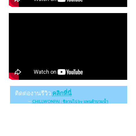
ติดต่องานรีวิว
คลิกที่นี่
CHILLWONPAI : ชิลวนไป by แพนด้าบวมน้ำ