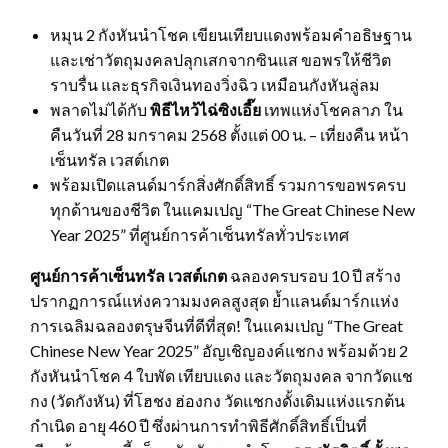
หมุน 2 กังหันนำโชค เขียนเทียบแดงพร้อมคำอธิษฐาน
และเช่าวัตถุมงคลปลุกเสกจากซินแส ขอพรให้ชีวิต
ราบรื่น และธุรกิจเงินทองวิ่งฉิว เหมือนกังหันลู่ลม
พลาดไม่ได้กับ
พิธีไหว้ไฉ่ซิงเอี๊ย
เทพแห่งโชคลาภ ใน
คืนวันที่ 28 มกราคม 2568 ตั้งแต่ 00 น. – เที่ยงคืน หน้า
เซ็นทรัล เวสต์เกต
พร้อมเปิดแลนด์มาร์กสิ่งศักดิ์สิทธิ์ รวมการขอพรครบ
ทุกด้านของชีวิต ในแคมเปญ “The Great Chinese New
Year 2025” ที่ศูนย์การค้าเซ็นทรัลทั่วประเทศ
ศูนย์การค้าเซ็นทรัล เวสต์เกต
ฉลองครบรอบ 10 ปี สร้าง
ปรากฏการณ์แห่งความมงคลสูงสุด ย้ำแลนด์มาร์กแห่ง
การเฉลิมฉลองตรุษจีนที่ดีที่สุด! ในแคมเปญ “The Great
Chinese New Year 2025” อัญเชิญองค์แชกง พร้อมด้วย 2
กังหันนำโชค 4 ใบพัด เทียบแดง และวัตถุมงคล จากวัดแช
กง (วัดกังหัน) ที่โฮชง ฮ่องกง วัดแชกงดั้งเดิมแห่งแรกต้น
กำเนิด อายุ 460 ปี ซึ่งผ่านการทำพิธีศักดิ์สิทธิ์เป็นที่