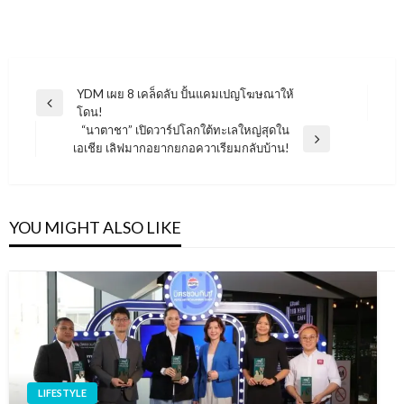
แนะแนว
YDM เผย 8 เคล็ดลับ ปั้นแคมเปญโฆษณาให้
Previous
โดน!
เรื่อง
Post
“นาตาชา” เปิดวาร์ปโลกใต้ทะเลใหญ่สุดใน
Next
เอเชีย เลิฟมากอยากยกอควาเรียมกลับบ้าน!
Post
YOU MIGHT ALSO LIKE
LIFESTYLE