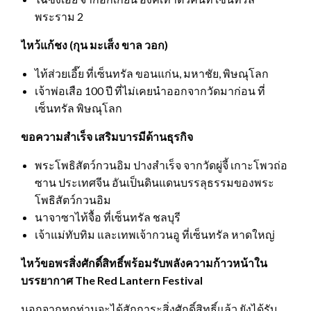
พระราม 2
ไหว้แก้ชง (กุน มะเส็ง ขาล วอก)
ไท้ส่วยเอี๊ย ที่เซ็นทรัล ขอนแก่น, มหาชัย, พิษณุโลก
เจ้าพ่อเสือ 100 ปี ที่ไม่เคยนำออกจากวัดมาก่อน ที่
เซ็นทรัล พิษณุโลก
ขอความสำเร็จ เสริมบารมีด้านธุรกิจ
พระโพธิสัตว์กวนอิม ปางสำเร็จ จากวัดผู่จี้ เกาะโพวถ่อ
ซาน ประเทศจีน อันเป็นดินแดนบรรลุธรรมของพระ
โพธิสัตว์กวนอิม
นาจาซาไท้จื้อ ที่เซ็นทรัล ชลบุรี
เจ้าแม่ทับทิม และเทพเจ้ากวนอู ที่เซ็นทรัล หาดใหญ่
ไหว้ขอพรสิ่งศักดิ์สิทธิ์พร้อมรับพลังความก้าวหน้าใน
บรรยากาศ
The Red Lantern Festival
นอกจากทุกท่านจะได้สักการะสิ่งศักดิ์สิทธิ์แล้ว ยังได้รับ