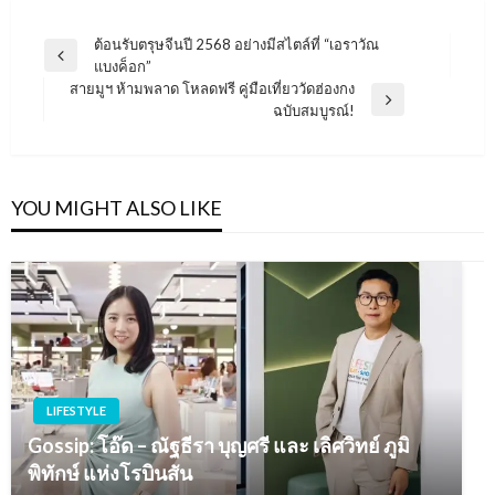
แนะแนว
ต้อนรับตรุษจีนปี 2568 อย่างมีสไตล์ที่ “เอราวัณ
Previous
แบงค็อก”
เรื่อง
Post
สายมูฯ ห้ามพลาด โหลดฟรี คู่มือเที่ยววัดฮ่องกง
Next
ฉบับสมบูรณ์!
Post
YOU MIGHT ALSO LIKE
LIFESTYLE
Gossip: โอ๊ด – ณัฐธีรา บุญศรี และ เลิศวิทย์ ภูมิ
พิทักษ์ แห่งโรบินสัน