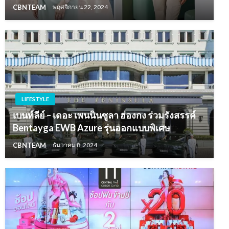
CBNTEAM
พฤศจิกายน 22, 2024
LIFESTYLE
เบนท์ลีย์ – เดอะ เพนนินซูลา ฮ่องกง ร่วมรังสรรค์
Bentayga EWB Azure รุ่นออกแบบพิเศษ
CBNTEAM
ธันวาคม 8, 2024