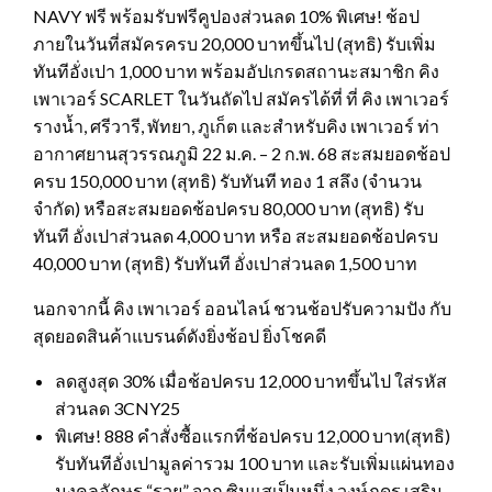
NAVY ฟรี พร้อมรับฟรีคูปองส่วนลด 10% พิเศษ! ช้อป
ภายในวันที่สมัครครบ 20,000 บาทขึ้นไป (สุทธิ) รับเพิ่ม
ทันทีอั่งเปา 1,000 บาท พร้อมอัปเกรดสถานะสมาชิก คิง
เพาเวอร์ SCARLET ในวันถัดไป สมัครได้ที่ ที่ คิง เพาเวอร์
รางน้ำ, ศรีวารี, พัทยา, ภูเก็ต และสำหรับคิง เพาเวอร์ ท่า
อากาศยานสุวรรณภูมิ 22 ม.ค. – 2 ก.พ. 68 สะสมยอดช้อป
ครบ 150,000 บาท (สุทธิ) รับทันที ทอง 1 สลึง (จำนวน
จำกัด) หรือสะสมยอดช้อปครบ 80,000 บาท (สุทธิ) รับ
ทันที อั่งเปาส่วนลด 4,000 บาท หรือ สะสมยอดช้อปครบ
40,000 บาท (สุทธิ) รับทันที อั่งเปาส่วนลด 1,500 บาท
นอกจากนี้ คิง เพาเวอร์ ออนไลน์ ชวนช้อปรับความปัง กับ
สุดยอดสินค้าแบรนด์ดังยิ่งช้อป ยิ่งโชคดี
ลดสูงสุด 30% เมื่อช้อปครบ 12,000 บาทขึ้นไป ใส่รหัส
ส่วนลด 3CNY25
พิเศษ! 888 คำสั่งซื้อแรกที่ช้อปครบ 12,000 บาท(สุทธิ)
รับทันทีอั่งเปามูลค่ารวม 100 บาท และรับเพิ่มแผ่นทอง
มงคลอักษร “รวย” จาก ซินแสเป็นหนึ่ง วงษ์ภูดร เสริม