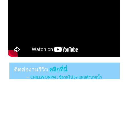
ติดต่องานรีวิว
คลิกที่นี่
CHILLWONPAI : ชิลวนไป by แพนด้าบวมน้ำ