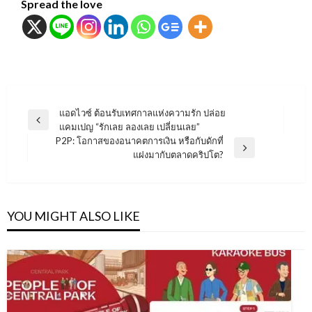
Spread the love
แนะแนว
แอดไวซ์ ต้อนรับเทศกาลแห่งความรัก ปล่อย
Previous
แคมเปญ “รักเลย ลองเลย เปลี่ยนเลย”
เรื่อง
Post
P2P: โอกาสของอนาคตการเงิน หรือกับดักที่
Next
แฝงมากับตลาดคริปโต?
Post
YOU MIGHT ALSO LIKE