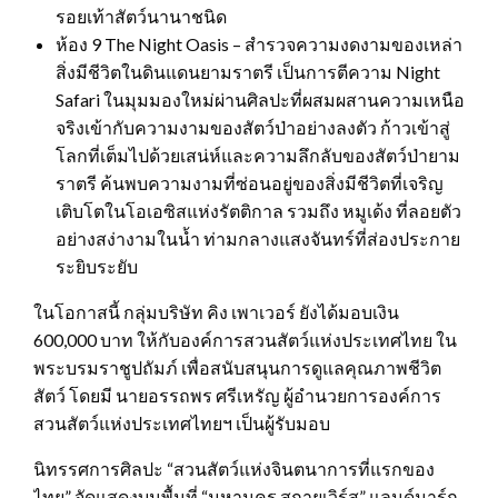
รอยเท้าสัตว์นานาชนิด
ห้อง 9 The Night Oasis – สำรวจความงดงามของเหล่า
สิ่งมีชีวิตในดินแดนยามราตรี เป็นการตีความ Night
Safari ในมุมมองใหม่ผ่านศิลปะที่ผสมผสานความเหนือ
จริงเข้ากับความงามของสัตว์ป่าอย่างลงตัว ก้าวเข้าสู่
โลกที่เต็มไปด้วยเสน่ห์และความลึกลับของสัตว์ป่ายาม
ราตรี ค้นพบความงามที่ซ่อนอยู่ของสิ่งมีชีวิตที่เจริญ
เติบโตในโอเอซิสแห่งรัตติกาล รวมถึง หมูเด้ง ที่ลอยตัว
อย่างสง่างามในน้ำ ท่ามกลางแสงจันทร์ที่ส่องประกาย
ระยิบระยับ
ในโอกาสนี้ กลุ่มบริษัท คิง เพาเวอร์ ยังได้มอบเงิน
600,000 บาท ให้กับองค์การสวนสัตว์แห่งประเทศไทย ใน
พระบรมราชูปถัมภ์ เพื่อสนับสนุนการดูแลคุณภาพชีวิต
สัตว์ โดยมี นายอรรถพร ศรีเหรัญ ผู้อำนวยการองค์การ
สวนสัตว์แห่งประเทศไทยฯ เป็นผู้รับมอบ
นิทรรศการศิลปะ “สวนสัตว์แห่งจินตนาการที่แรกของ
ไทย” จัดแสดงบนพื้นที่ “มหานคร สกายเวิร์ส” แลนด์มาร์ก