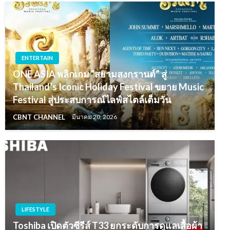
ENTERTAIN
ONE ASIA พลิกเกม “สยามสงกรานต์” สู่
Thailand’s Iconic Holiday Festival ขยาย Music
Festival สู่ประสบการณ์ไลฟ์สไตล์เต็มวัน
CBNT CHANNEL
มีนาคม 20, 2026
LIFESTYLE
Toshiba เปิดตัวซีรีส์ T33 ยกระดับการดูแลเสื้อผ้า