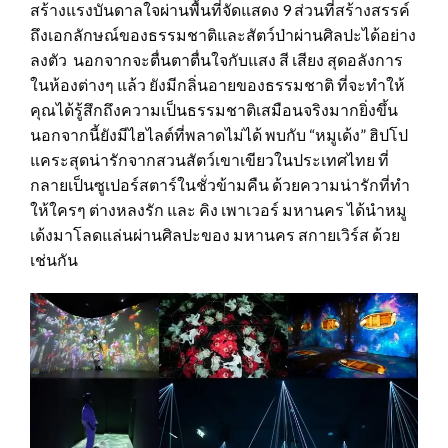
สร้างแรงบันดาลใจผ่านพื้นที่จัดแสดง 9 ส่วนที่สร้างสรรค์
ถึงเอกลักษณ์ของธรรมชาติและสัตว์ป่าผ่านศิลปะได้อย่าง
ลงตัว นอกจากจะตื่นตาตื่นใจกับแสง สี เสียง สุดอลังการ
ในห้องต่างๆ แล้ว ยังมีกลิ่นอายของธรรมชาติ ที่จะทำให้
คุณได้รู้สึกถึงความเป็นธรรมชาติเสมือนจริงมากยิ่งขึ้น
นอกจากนี้ยังมีไฮไลต์ที่พลาดไม่ได้ พบกับ “หมูเด้ง” ฮิปโป
แคระสุดน่ารักจากสวนสัตว์เขาเขียวในประเทศไทย ที่
กลายเป็นซูเปอร์สตาร์ในชั่วข้ามคืน ด้วยความน่ารักที่ทำ
ให้ใครๆ ต่างหลงรัก และ คิง เพาเวอร์ มหานคร ได้นำหมู
เด้งมาโลดแล่นผ่านศิลปะของ มหานคร สกายเวิร์ส ด้วย
เช่นกัน