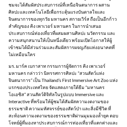
ชมจะได้สัมผัสประสบการณ์ที่เหนือจินตนาการ ผสาน
ศิลปะและเทคโนโลยีเพื่อกระตุ้นแรงบันดาลใจและ
จินตนาการของทุกวัย มหานคร สกายเวิร์ส ถือเป็นอีกก้าว
สำคัญของ คิง เพาเวอร์ มหานคร ในการนำเสนอ
ประสบการณ์ท่องเที่ยวที่ผสมผสานศิลปะ นวัตกรรม และ
ความสนุกสนานให้เป็นหนึ่งเดียว พร้อมเปิดโอกาสให้ผู้
เข้าชมได้มีส่วนร่วมและสัมผัสการผจญภัยแห่งอนาคตที่
ไม่เหมือนใคร
มร. มาร์ค เบกาสาท กรรมการผู้จัดการ คิง เพาเวอร์
มหานคร กล่าวว่า นิทรรศการศิลปะ “สวนสัตว์แห่ง
จินตนาการ” เป็น Thailand’s First Immersive Art Zoo แห่ง
แรกของประเทศไทย จัดแสดงภายใต้ธีม “มหานคร
โอเอซิส” สวนสัตว์ดิจิทัลในรูปแบบ Immersive และ
Interactive ที่พร้อมให้ผู้ชมได้สัมผัสความงดงามของ
ธรรมชาติ ความมหัศจรรย์ของสัตว์ป่า และสิ่งมีชีวิต ที่
สะท้อนความงดงามของธรรมชาติผ่านมุมมองล้ำยุค ตอบ
โจทย์ผู้ที่มองหาประสบการณ์การท่องเที่ยวที่แตกต่างและ