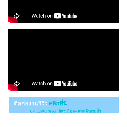
ติดต่องานรีวิว
คลิกที่นี่
CHILLWONPAI : ชิลวนไป by แพนด้าบวมน้ำ