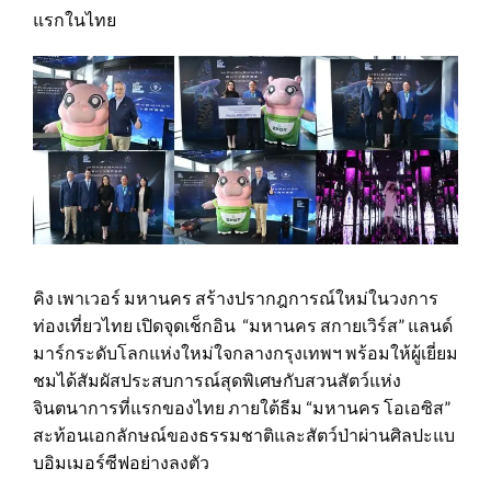
แรกในไทย
คิง เพาเวอร์ มหานคร สร้างปรากฎการณ์ใหม่ในวงการ
ท่องเที่ยวไทย เปิดจุดเช็กอิน “มหานคร สกายเวิร์ส” แลนด์
มาร์กระดับโลกแห่งใหม่ใจกลางกรุงเทพฯ พร้อมให้ผู้เยี่ยม
ชมได้สัมผัสประสบการณ์สุดพิเศษกับสวนสัตว์แห่ง
จินตนาการที่แรกของไทย ภายใต้ธีม “มหานคร โอเอซิส”
สะท้อนเอกลักษณ์ของธรรมชาติและสัตว์ป่าผ่านศิลปะแบ
บอิมเมอร์ซีฟอย่างลงตัว