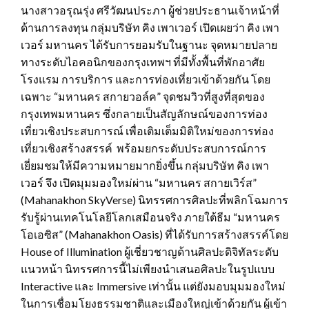
นางสาวอรุณรุ่ง ศรีวัฒนประภา ผู้ช่วยประธานเจ้าหน้าที่
ด้านการลงทุน กลุ่มบริษัท คิง เพาเวอร์ เปิดเผยว่า คิง เพา
เวอร์ มหานคร ได้รับการยอมรับในฐานะ จุดหมายปลาย
ทางระดับไอคอนิกของกรุงเทพฯ ที่มีทั้งพื้นที่พักอาศัย
โรงแรม การบริการ และการท่องเที่ยวเข้าด้วยกัน โดย
เฉพาะ “มหานคร สกายวอล์ค” จุดชมวิวที่สูงที่สุดของ
กรุงเทพมหานคร ซึ่งกลายเป็นสัญลักษณ์ของการท่อง
เที่ยวเชิงประสบการณ์ เพื่อเติมเต็มมิติใหม่ของการท่อง
เที่ยวเชิงสร้างสรรค์ พร้อมยกระดับประสบการณ์การ
เยี่ยมชมให้มีความหมายมากยิ่งขึ้น กลุ่มบริษัท คิง เพา
เวอร์ จึง เปิดมุมมองใหม่ผ่าน “มหานคร สกายเวิร์ส”
(Mahanakhon SkyVerse) นิทรรศการศิลปะที่พลิกโฉมการ
รับรู้ผ่านเทคโนโลยีโลกเสมือนจริง ภายใต้ธีม “มหานคร
โอเอซิส” (Mahanakhon Oasis) ที่ได้รับการสร้างสรรค์โดย
House of Illumination ผู้เชี่ยวชาญด้านศิลปะดิจิทัลระดับ
แนวหน้า นิทรรศการนี้ไม่เพียงนำเสนอศิลปะในรูปแบบ
Interactive และ Immersive เท่านั้น แต่ยังมอบมุมมองใหม่
ในการเชื่อมโยงธรรมชาติและเมืองใหญ่เข้าด้วยกัน ผู้เข้า