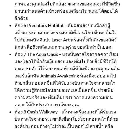
ภาพของคุณส่องไปที่กล้อง ผลงานของคุณจะมีชีวิตขึ้น
มาบนกำแพงด้านข้างพร้อมเคลื่อนไหวและโต้ตอบได้
อีกด้วย
ห้อง 6 Predators Habitat – สัมผัสพลังของนักล่าผู้
แข็งแกร่งท่ามกลางธรรมชาติที่อ่อนโยน ตื่นตาตื่นใจ
ไปกับเทคนิคศิลปะ Laser Art พร้อมทั้งมีกลิ่นของสัตว์
นักล่า สื่อถึงพลังและความดุร้ายของนักล่าชั้นยอด
ห้อง 7 The Aqua Oasis – แรงบันดาลใจจากอควาเรียม
และโลกใต้น้ำอันเงียบสงบและเต็มไปด้วยสิ่งมีชีวิตใต้
ทะเล ชมสัตว์ใต้ท้องทะเลที่จะมีชีวิตชีวาผ่านลูกเล่นอิน
เทอร์แอ็กทิฟ Animals Awakening ห้องนี้จะอบอวลไป
ด้วยกลิ่นหอมสดชื่นที่ได้รับแรงบันดาลใจจากสายน้ำ
ให้ความรู้สึกเสมือนสายลมทะเลเย็นสดชื่น ช่วยเพิ่ม
ความสมจริงและเติมเต็มบรรยากาศแห่งความผ่อน
คลายให้กับประสบการณ์ของคุณ
ห้อง 8 Oasis Walkway – เส้นทางเรืองแสงที่ได้รับแรง
บันดาลใจจากธรรมชาติเชื่อมโยงโซนก่อนหน้านี้ด้วย
องค์ประกอบต่างๆ ไม่ว่าจะเป็น ดอกไม้ สายน้ำ หรือ