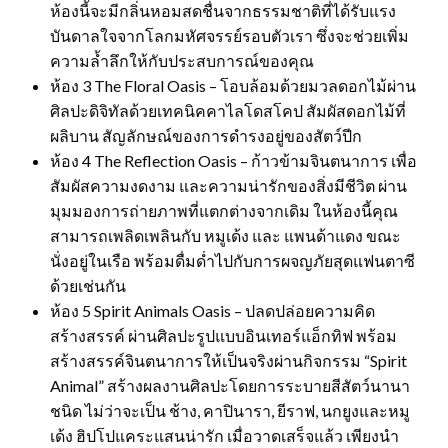
ห้องนี้จะมีกลิ่นหอมสดชื่นจากธรรมชาติที่ได้รับแรง
บันดาลใจจากโลกมหัศจรรย์รอบตัวเรา ซึ่งจะช่วยเพิ่ม
ความล้ำลึกให้กับประสบการณ์ของคุณ
ห้อง 3 The Floral Oasis – โอบล้อมด้วยมวลดอกไม้ผ่าน
ศิลปะดิจิทัลด้วยเทคนิคคาไลโดสโคป สัมผัสดอกไม้ที่
ผลิบาน สัญลักษณ์ของการดำรงอยู่ของสัตว์ปีก
ห้อง 4 The Reflection Oasis – ก้าวข้ามจินตนาการ เพื่อ
สัมผัสความงดงาม และความน่ารักของสิ่งมีชีวิต ผ่าน
มุมมองการถ่ายภาพที่แตกต่างจากเดิม ในห้องนี้คุณ
สามารถเพลิดเพลินกับ หมูเด้ง และ แพนด้าแดง ขณะ
นั่งอยู่ในเรือ พร้อมดื่มด่ำไปกับการผจญภัยสุดแฟนตาซี
ด้วยเช่นกัน
ห้อง 5 Spirit Animals Oasis – ปลดปล่อยความคิด
สร้างสรรค์ ผ่านศิลปะรูปแบบอินเทอร์แอ็กทิฟ พร้อม
สร้างสรรค์จินตนาการให้เป็นจริงผ่านกิจกรรม “Spirit
Animal” สร้างผลงานศิลปะโดยการระบายสีสัตว์นานา
ชนิด ไม่ว่าจะเป็น ช้าง, คาปินารา, ยีราฟ, นกยูงและหมู
เด้ง ฮิปโปแคระแสนน่ารัก เมื่อวาดเสร็จแล้ว เพียงนำ