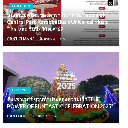
EXHIBITION
สนุกกับมิติใหม่ของคาราโอเกะ กับ People of
Central Park Karaoke Bus x Universal Music
Thailand วันนี้- 30 ส.ค. 69
CBNT CHANNEL
สิงหาคม 3, 2026
LIFESTYLE
คิง เพาเวอร์ ชวนท้าประลองความเร็ว “THE
POWER OF FUNTASTIC CELEBRATION 2025”
CBNTEAM
ธันวาคม 18, 2024