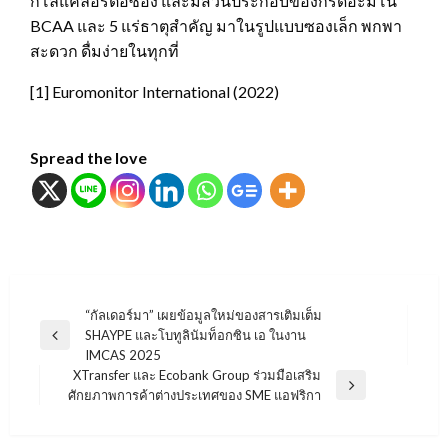
กิโลแคลอรี่ต่อซอง และมีส่วนประกอบของกรดอะมิโน
BCAA และ 5 แร่ธาตุสำคัญ มาในรูปแบบซองเล็ก พกพา
สะดวก ดื่มง่ายในทุกที่
[1] Euromonitor International (2022)
Spread the love
แนะแนว
“กัลเดอร์มา” เผยข้อมูลใหม่ของสารเติมเต็ม
SHAYPE และโบทูลินัมท็อกซิน เอ ในงาน
เรื่อง
Previous
IMCAS 2025
Post
XTransfer และ Ecobank Group ร่วมมือเสริม
Next
ศักยภาพการค้าต่างประเทศของ SME แอฟริกา
Post