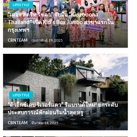
LIFESTYLE
“เดอะ สตรีท รัชดา” จับมือ “Kidzooona
Thailand” เปิด Kid’s Box Jumbo สาขาแรกใน
กรุงเทพฯ
CBNTEAM
กุมภาพันธ์ 19, 2025
LIFESTYLE
“ดิ เอ็กซ์เคป ริเวอร์แคว” รีแบรนด์ใหม่! ยกระดับ
ประสบการณ์พักผ่อนริมน้ำสุดหรู
CBNTEAM
มีนาคม 14, 2025