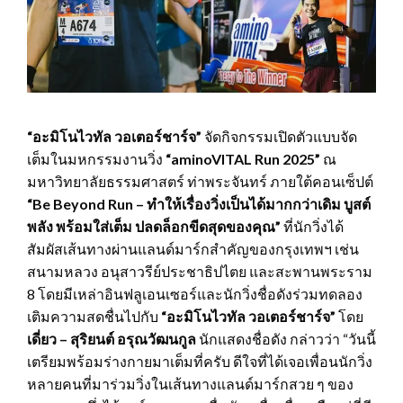
“อะมิโนไวทัล วอเตอร์ชาร์จ”
จัดกิจกรรมเปิดตัวแบบจัด
เต็มในมหกรรมงานวิ่ง
“aminoVITAL Run 2025”
ณ
มหาวิทยาลัยธรรมศาสตร์ ท่าพระจันทร์ ภายใต้คอนเซ็ปต์
“Be Beyond Run – ทำให้เรื่องวิ่งเป็นได้มากกว่าเดิม
บูสต์
พลัง พร้อมใส่เต็ม ปลดล็อกขีดสุดของคุณ
”
ที่นักวิ่งได้
สัมผัสเส้นทางผ่านแลนด์มาร์กสำคัญของกรุงเทพฯ เช่น
สนามหลวง อนุสาวรีย์ประชาธิปไตย และสะพานพระราม
8 โดยมีเหล่าอินฟลูเอนเซอร์และนักวิ่งชื่อดังร่วมทดลอง
เติมความสดชื่นไปกับ
“อะมิโนไวทัล วอเตอร์ชาร์จ”
โดย
เดี่ยว – สุริยนต์ อรุณวัฒนกูล
นักแสดงชื่อดัง กล่าวว่า “วันนี้
เตรียมพร้อมร่างกายมาเต็มที่ครับ ดีใจที่ได้เจอเพื่อนนักวิ่ง
หลายคนที่มาร่วมวิ่งในเส้นทางแลนด์มาร์กสวย ๆ ของ