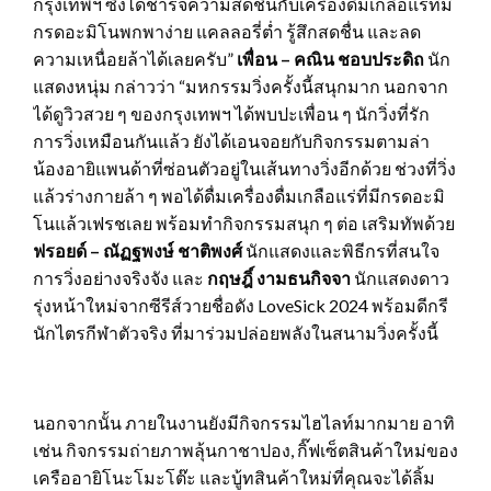
กรุงเทพฯ ซึ่งได้ชาร์จความสดชื่นกับเครื่องดื่มเกลือแร่ที่มี
กรดอะมิโนพกพาง่าย แคลลอรี่ต่ำ รู้สึกสดชื่น และลด
ความเหนื่อยล้าได้เลยครับ”
เพื่อน – คณิน ชอบประดิถ
นัก
แสดงหนุ่ม กล่าวว่า “มหกรรมวิ่งครั้งนี้สนุกมาก นอกจาก
ได้ดูวิวสวย ๆ ของกรุงเทพฯ ได้พบปะเพื่อน ๆ นักวิ่งที่รัก
การวิ่งเหมือนกันแล้ว ยังได้เอนจอยกับกิจกรรมตามล่า
น้องอายิแพนด้าที่ซ่อนตัวอยู่ในเส้นทางวิ่งอีกด้วย ช่วงที่วิ่ง
แล้วร่างกายล้า ๆ พอได้ดื่มเครื่องดื่มเกลือแร่ที่มีกรดอะมิ
โนแล้วเฟรชเลย พร้อมทำกิจกรรมสนุก ๆ ต่อ เสริมทัพด้วย
ฟรอยด์ – ณัฏฐพงษ์ ชาติพงศ์
นักแสดงและพิธีกรที่สนใจ
การวิ่งอย่างจริงจัง และ
กฤษฎิ์ งามธนกิจจา
นักแสดงดาว
รุ่งหน้าใหม่จากซีรีส์วายชื่อดัง LoveSick 2024 พร้อมดีกรี
นักไตรกีฬาตัวจริง ที่มาร่วมปล่อยพลังในสนามวิ่งครั้งนี้
นอกจากนั้น ภายในงานยังมีกิจกรรมไฮไลท์มากมาย อาทิ
เช่น กิจกรรมถ่ายภาพลุ้นกาชาปอง, กิ๊ฟเซ็ตสินค้าใหม่ของ
เครืออายิโนะโมะโต๊ะ และบู้ทสินค้าใหม่ที่คุณจะได้ลิ้ม