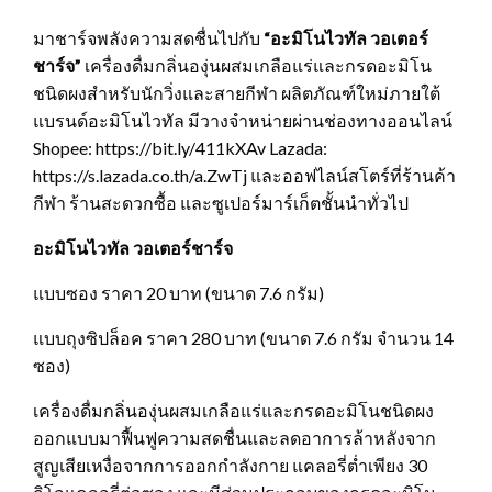
มาชาร์จพลังความสดชื่นไปกับ
“
อะมิโนไวทัล วอเตอร์
ชาร์จ
”
เครื่องดื่มกลิ่นองุ่นผสมเกลือแร่และกรดอะมิโน
ชนิดผงสำหรับนักวิ่งและสายกีฬา ผลิตภัณฑ์ใหม่ภายใต้
แบรนด์อะมิโนไวทัล มีวางจำหน่ายผ่านช่องทางออนไลน์
Shopee: https://bit.ly/411kXAv Lazada:
https://s.lazada.co.th/a.ZwTj และออฟไลน์สโตร์ที่ร้านค้า
กีฬา ร้านสะดวกซื้อ และซูเปอร์มาร์เก็ตชั้นนำทั่วไป
อะมิโนไวทัล วอเตอร์ชาร์จ
แบบซอง ราคา 20 บาท (ขนาด 7.6 กรัม)
แบบถุงซิปล็อค ราคา 280 บาท (ขนาด 7.6 กรัม จำนวน 14
ซอง)
เครื่องดื่มกลิ่นองุ่นผสมเกลือแร่และกรดอะมิโนชนิดผง
ออกแบบมาฟื้นฟูความสดชื่นและลดอาการล้าหลังจาก
สูญเสียเหงื่อจากการออกกำลังกาย แคลอรี่ต่ำเพียง 30