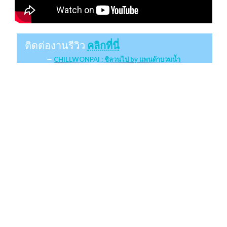
ติดต่องานรีวิว
คลิกที่นี่
CHILLWONPAI : ชิลวนไป by แพนด้าบวมน้ำ