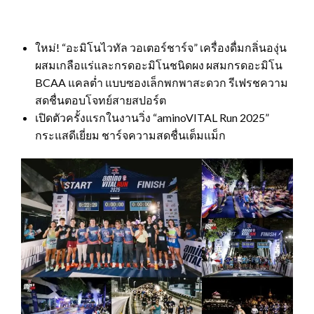
ใหม่! “อะมิโนไวทัล วอเตอร์ชาร์จ” เครื่องดื่มกลิ่นองุ่น
ผสมเกลือแร่และกรดอะมิโนชนิดผง ผสมกรดอะมิโน
BCAA แคลต่ำ แบบซองเล็กพกพาสะดวก รีเฟรชความ
สดชื่นตอบโจทย์สายสปอร์ต
เปิดตัวครั้งแรกในงานวิ่ง “aminoVITAL Run 2025”
กระแสดีเยี่ยม ชาร์จความสดชื่นเต็มแม็ก