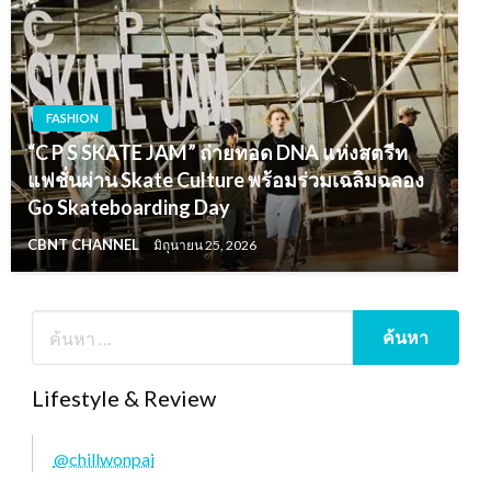
FASHION
“C P S SKATE JAM” ถ่ายทอด DNA แห่งสตรีท
แฟชั่นผ่าน Skate Culture พร้อมร่วมเฉลิมฉลอง
Go Skateboarding Day
CBNT CHANNEL
มิถุนายน 25, 2026
Lifestyle & Review
@chillwonpai