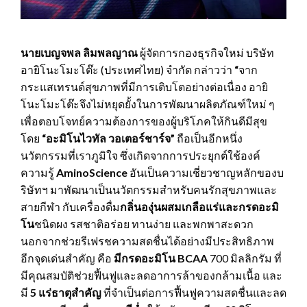
นายเบญจพล ลิมพลญาณ
ผู้จัดการกองธุรกิจใหม่ บริษัท
อายิโนะโมะโต๊ะ (ประเทศไทย) จำกัด กล่าวว่า
“
จาก
กระแสเทรนด์สุขภาพที่มีการเติบโตอย่างต่อเนื่อง อายิ
โนะโมะโต๊ะจึงไม่หยุดยั้งในการพัฒนาผลิตภัณฑ์ใหม่ ๆ
เพื่อตอบโจทย์ความต้องการของผู้บริโภคให้กินดีมีสุข
โดย
“อะมิโนไวทัล วอเตอร์ชาร์จ
”
ถือเป็นอีกหนึ่ง
นวัตกรรมที่เราภูมิใจ ซึ่งเกิดจากการประยุกต์ใช้องค์
ความรู้
AminoScience
อันเป็นความเชี่ยวชาญหลักของบ
ริษัทฯ มาพัฒนาเป็นนวัตกรรมสำหรับคนรักสุขภาพและ
สายกีฬา กับเครื่องดื่ม
กลิ่นองุ่นผสมเกลือแร่และกรดอะมิ
โน
ชนิดผง รสชาติอร่อย ทานง่าย และพกพาสะดวก
นอกจากช่วยรีเฟรชความสดชื่นได้อย่างมีประสิทธิภาพ
อีกจุดเด่นสำคัญ คือ
มีกรดอะมิโน
BCAA
700 มิลลิกรัม ที่
มีคุณสมบัติช่วยฟื้นฟูและลดอาการล้าของกล้ามเนื้อ และ
มี
5 แร่ธาตุสำคัญ
ที่จำเป็นต่อการฟื้นฟูความสดชื่นและลด