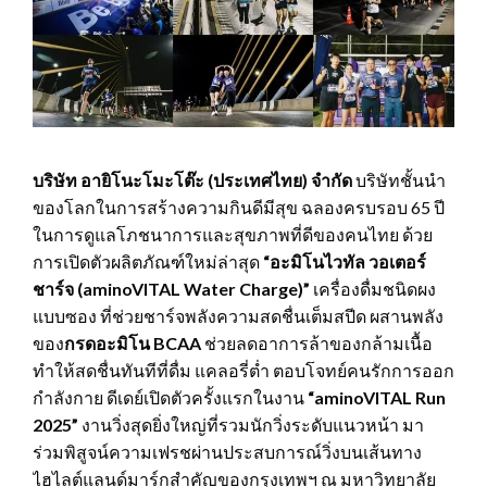
บริษัท อายิโนะโมะโต๊ะ (ประเทศไทย) จำกัด
บริษัทชั้นนำ
ของโลกในการสร้างความกินดีมีสุข ฉลองครบรอบ 65 ปี
ในการดูแลโภชนาการและสุขภาพที่ดีของคนไทย ด้วย
การเปิดตัวผลิตภัณฑ์ใหม่ล่าสุด
“
อะมิโนไวทัล วอเตอร์
ชาร์จ
(aminoVITAL Water Charge)
”
เครื่องดื่มชนิดผง
แบบซอง ที่ช่วยชาร์จพลังความสดชื่นเต็มสปีด ผสานพลัง
ของ
กรดอะมิโน
BCAA
ช่วยลดอาการล้าของกล้ามเนื้อ
ทำให้สดชื่นทันทีที่ดื่ม แคลอรี่ต่ำ ตอบโจทย์คนรักการออก
กำลังกาย ดีเดย์เปิดตัวครั้งแรกในงาน
“
aminoVITAL Run
2025”
งานวิ่งสุดยิ่งใหญ่ที่รวมนักวิ่งระดับแนวหน้า มา
ร่วมพิสูจน์ความเฟรชผ่านประสบการณ์วิ่งบนเส้นทาง
ไฮไลต์แลนด์มาร์กสำคัญของกรุงเทพฯ ณ มหาวิทยาลัย