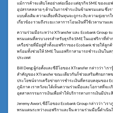
แม้การค้าจะเติบโตอย่างต่อเนื่อง แต่ธุรกิจ SME ของแอ
อุปสรรคหลาย ๆ ด้านในการชำระเงินข้ามพรมแดน ซึ่งรวม
แบบดั้งเดิม ความเสี่ยงที่เงินทุนจะถูกระงับ ความยุ่งย
เกี่ยวข้อง รวมถึงระยะเวลาการโอนเงินที่ใช้เวลานานแล
ความร่วมมือระหว่าง XTransfer และ Ecobank Group จะช
พรมแดนที่ครบวงจรสำหรับธุรกิจ SME ในแอฟริกาที่ทำก
เครือข่ายที่มีอยู่ทั่วทั้งแอฟริกาของ Ecobank ช่วยให้ล
พร้อมทั้งช่วยให้ SME ในแอฟริกาสามารถชำระเงินในสกุล
ประเทศ
Bill Deng ผู้ก่อตั้งและซีอีโอของ XTransfer กล่าวว่า “เรารู
สำคัญของ XTransfer ขณะเดียวกันก็ช่วยเสริมศักยภาพ
ประโยชน์จากเครือข่ายการชำระเงินที่ครอบคลุมของ E
ภูมิภาค เราหวังจะได้เห็นความร่วมมือและโอกาสที่จะเก
อุตสาหกรรมการเงินเพื่อทำให้บริการทางการเงินมีประสิ
Jeremy Awori, ซีอีโอของ Ecobank Group กล่าวว่า “เราภู
พรมแดนระหว่างแอฟริกาและจีน ความร่วมมือนี้ดำเนินไปใน