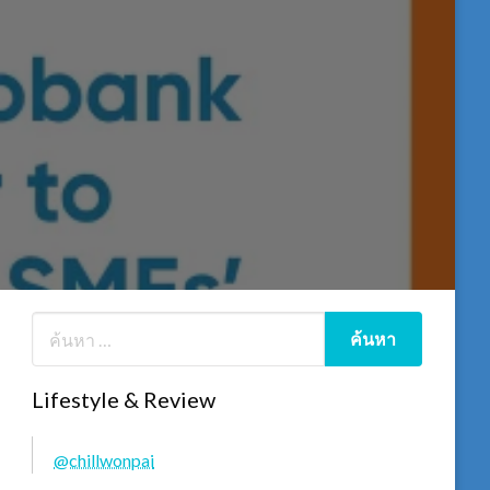
Lifestyle & Review
@chillwonpai