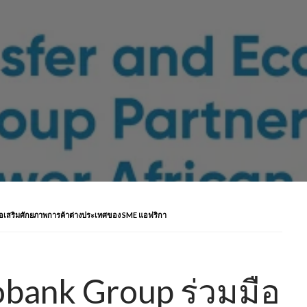
สริมศักยภาพการค้าต่างประเทศของ SME แอฟริกา
obank Group ร่วมมือ