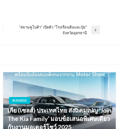
“สยามคูโบต้า” เปิดตัว “โรงเรียนดินและปุ๋ย”
Next
จังหวัดอุดรธานี
Post
BUSINESS
เกีย (เซลส์) ประเทศไทย ส่งแคมเปญ ‘Join
The Kia Family’ มอบข้อเสนอพิเศษเดียว
กับงานมอเตอร์โชว์ 2025