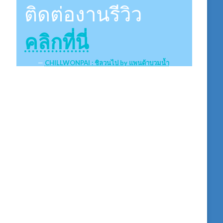
ติดต่องานรีวิว
คลิกที่นี่
CHILLWONPAI : ชิลวนไป by แพนด้าบวมน้ำ