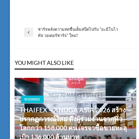
ชาร์จพลังความสดชื่นเต็มสปีดไปกับ “อะมิโนไว
แนะแนว
Previous
ทัล วอเตอร์ชาร์จ” ใหม่!
Post
เรื่อง
YOU MIGHT ALSO LIKE
BUSINESS
THAIFEX – ANUGA ASIA 2026 สร้าง
ปรากฏการณ์ใหม่ ดึงผู้ร่วมงานจากทั่ว
โลกกว่า 158,000 คน เจรจาซื้อขายทะลุ
เป้า 136,000 ล้านบาท