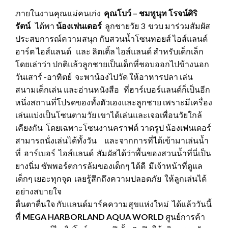
ภายในงานคุณแม่คนเก่ง
คุณโบว์ – ชมพูนุท โรจน์ศิริ
รัตน์
ได้พา
น้องเฟนเดอร์
ลูกชายวัย 3 ขวบ มาร่วมสัมผัส
ประสบการณ์ความสนุก กับสวนน้ำโซนทอยส์ ไอส์แลนด์
อาร์ต ไอส์แลนด์ และ ลิตเติ้ล ไอส์แลนด์ สำหรับเด็กเล็ก
โดยเล่าว่า ปกติแล้วลูกชายเป็นเด็กที่ชอบออกไปข้างนอก
วันเสาร์ -อาทิตย์ จะพาน้องไปวัด ให้อาหารปลา เล่น
สนามเด็กเล่น และอ่านหนังสือ ที่ฮาร์เบอร์แลนด์ก็เป็นอีก
หนึ่งสถานที่โปรดของทั้งตัวเองและลูกชาย เพราะมีเครื่อง
เล่นแบ่งเป็นโซนตามวัย เขาได้เล่นและเจอเพื่อนวัยใกล้
เคียงกัน โดยเฉพาะโซนงานคราฟต์ วาดรูป น้องเฟนเดอร์
สามารถนั่งเล่นได้ทั้งวัน และจากการที่ได้เข้ามาเล่นน้ำ
ที่ ฮาร์เบอร์ ไอส์แลนด์ สัมผัสได้ว่าพื้นของสวนน้ำที่นี่เป็น
ยางนิ่ม ซัพพอร์ตการล้มของเด็กๆ ได้ดี มีเจ้าหน้าที่ดูแล
เด็กๆ เยอะทุกจุด เลยรู้สึกถึงความปลอดภัย ให้ลูกเล่นได้
อย่างสบายใจ
ตื่นตาตื่นใจ กับแลนด์มาร์คความสุขแห่งใหม่ ได้แล้ววันนี้
ที่
MEGA HARBORLAND AQUA WORLD
ศูนย์การค้า