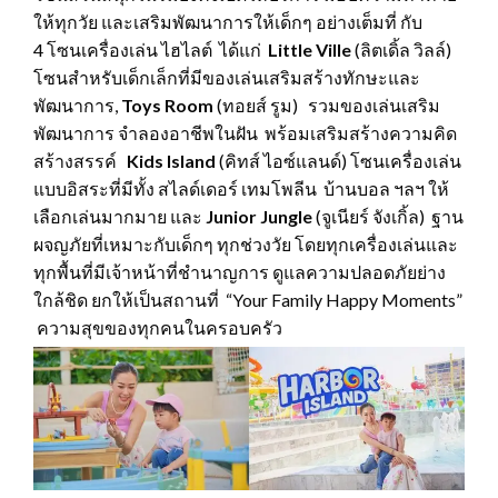
ให้ทุกวัย และเสริมพัฒนาการให้เด็กๆ อย่างเต็มที่ กับ
4 โซนเครื่องเล่น ไฮไลต์ ได้แก่
Little Ville
(ลิตเดิ้ล วิลล์)
โซนสำหรับเด็กเล็กที่มีของเล่นเสริมสร้างทักษะและ
พัฒนาการ,
Toys Room
(ทอยส์ รูม) รวมของเล่นเสริม
พัฒนาการ จำลองอาชีพในฝัน พร้อมเสริมสร้างความคิด
สร้างสรรค์
Kids Island
(คิทส์ ไอซ์แลนด์) โซนเครื่องเล่น
แบบอิสระที่มีทั้ง สไลด์เดอร์ เทมโพลีน บ้านบอล ฯลฯ ให้
เลือกเล่นมากมาย และ
Junior Jungle
(จูเนียร์ จังเกิ้ล) ฐาน
ผจญภัยที่เหมาะกับเด็กๆ ทุกช่วงวัย โดยทุกเครื่องเล่นและ
ทุกพื้นที่มีเจ้าหน้าที่ชำนาญการ ดูแลความปลอดภัยย่าง
ใกล้ชิด ยกให้เป็นสถานที่ “Your Family Happy Moments”
ความสุขของทุกคนในครอบครัว