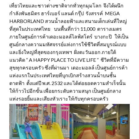
เที่ยวไทยและชาวต่างชาติจากทั่วทุกมุมโลก จึงได้ผนึก
กำลังพันธมิตร ฮาร์เบอร์ แลนด์ กรุ๊ป รังสรรค์ MEGA
HARBORLAND สวนน้ำลอยฟ้าและสนามเด็กเล่นที่ใหญ่
ที่สุดในประเทศไทย บนพื้นที่กว่า 11,000 ตารางเมตร
ภายในศูนย์การค้าเดอะมอลล์ไลฟ์สโตร์ บางกะปิ ให้เป็น
ศูนย์กลางความมหัศจรรย์แห่งการใช้ชีวิตที่สมบูรณ์แบบ
และยิ่งใหญ่ที่สุดของกรุงเทพฯ ฝั่งตะวันออก ภายใต้
แนวคิด “ A HAPPY PLACE TO LIVE LIFE ” ชีวิตที่มีความ
สุขทุกครอบครัว ซึ่งที่ผ่านมา เดอะมอลล์ เป็นศูนย์การค้า
แห่งแรกในประเทศไทยที่บุกเบิกสร้างสวนน้ำบนชั้น
ดาดฟ้า ตั้งแต่ปี พ.ศ. 2532 และได้ต่อยอดความสำเร็จนั้น
ให้ก้าวไปอีกขั้น เพื่อยกระดับความสนุก เป็นศูนย์กลาง
แห่งรอยยิ้มและเสียงหัวเราะให้กับทุกครอบครัว