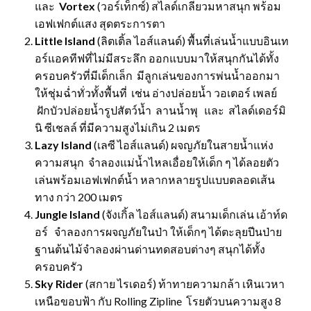
และ
Vortex
(วอร์เท็กซ์) สไลด์เกลียวมหาสนุก พร้อม
เอฟเฟกต์แสง สุดตระการตา
Little Island
(ลิตเติ้ล ไอส์แลนด์) พื้นที่เล่นน้ำแบบอินเท
อร์แอคทีฟที่ไม่มีสระลึก ออกแบบมาให้สนุกกันได้ทั้ง
ครอบครัวที่มีเด็กเล็ก มีลูกเล่นของการพ่นน้ำออกมา
ให้ชุ่มฉ่ำทั่วทั้งพื้นที่ เช่น อ่างปล่อยน้ำ วอเตอร์ เพลย์
ฝักบัวปล่อยน้ำรูปสัตว์น้ำ ลานน้ำพุ และ สไลด์เดอร์มิ
นิ ซีเชลล์ ที่มีความสูงไม่เกิน 2 เมตร
Lazy Island
(เลซี ไอส์แลนด์) ผจญภัยในสายน้ำแห่ง
ความสนุก จำลองแม่น้ำไหลเอื่อยให้เด็ก ๆ ได้ลอยตัว
เล่นพร้อมเอฟเฟกต์น้ำ หลากหลายรูปแบบตลอดเส้น
ทาง กว่า 200 เมตร
Jungle Island
(จังเกิ้ล ไอส์แลนด์)
สนามเด็กเล่น เอ้าท์ด
อร์ จำลองการผจญภัยในป่า ให้เด็กๆ ได้ตะลุยปีนป่าย
ฐานต้นไม้จำลองผ่านด่านทดสอบต่างๆ สนุกได้ทั้ง
ครอบครัว
Sky Rider
(สกาย ไรเดอร์) ท้าทายความกล้า เหินเวหา
เหนือขอบฟ้า กับ Rolling Zipline โรยตัวบนความสูง 8