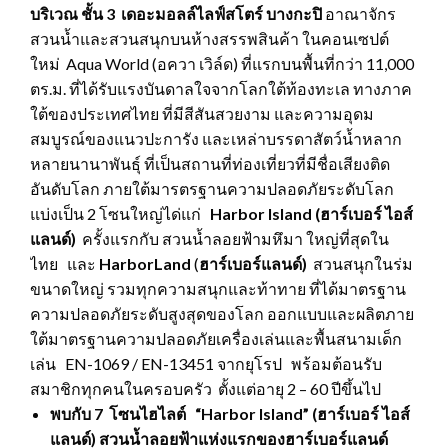
บริเวณ ชั้น 3 เดอะมอลล์ไลฟ์สโตร์ บางกะปิ
อาณาจักร
สวนน้ำและสวนสนุกบนห้างสรรพสินค้า ในคอนเซปต์
ใหม่ Aqua World (อควา เวิล์ด) ที่แรกบนพื้นที่กว่า 11,000
ตร.ม. ที่ได้รับแรงบันดาลใจจากโลกใต้ท้องทะเล ทางภาค
ใต้ของประเทศไทย ที่มีสีสันสวยงาม และความอุดม
สมบูรณ์ของแนวปะการัง และเหล่าบรรดาสัตว์น้ำหลาก
หลายนานาพันธุ์ ที่เป็นสถานที่ท่องเที่ยวที่มีชื่อเสียงติด
อันดับโลก ภายใต้มารตรฐานความปลอดภัยระดับโลก
แบ่งเป็น 2 โซนใหญ่ได่แก่
Harbor Island (ฮาร์เบอร์ ไอส์
แลนด์)
ครั้งแรกกับ สวนน้ำลอยฟ้ามหึมา ใหญ่ที่สุดใน
ไทย และ
HarborLand
(
ฮาร์เบอร์แลนด์)
สวนสนุกในร่ม
ขนาดใหญ่ รวมทุกความสนุกและท้าทาย ที่ได้มาตรฐาน
ความปลอดภัยระดับสูงสุดของโลก ออกแบบและผลิตภาย
ใต้มาตรฐานความปลอดภัยเครื่องเล่นและพื้นสนามเด็ก
เล่น EN-1069 / EN-13451 จากยุโรป พร้อมต้อนรับ
สมาชิกทุกคนในครอบครัว ตั้งแต่อายุ 2 – 60 ปีขึ้นไป
พบกับ 7 โซนไฮไลต์ “Harbor Island” (ฮาร์เบอร์ ไอส์
แลนด์) สวนน้ำลอยฟ้าแห่งแรกของฮาร์เบอร์แลนด์