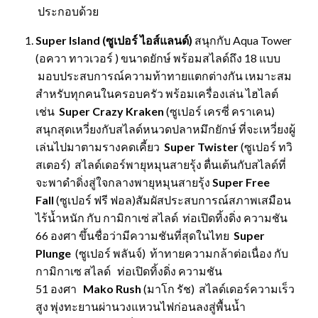
ประกอบด้วย
Super Island (ซูเปอร์ ไอส์แลนด์)
สนุกกับ Aqua Tower
(อควา ทาวเวอร์ ) ขนาดยักษ์ พร้อมสไลด์ถึง 18 แบบ
มอบประสบการณ์ความท้าทายแตกต่างกัน เหมาะสม
สำหรับทุกคนในครอบครัว พร้อมเครื่องเล่น ไฮไลต์
เช่น
Super Crazy Kraken
(ซูเปอร์ เครซี่ คราเคน)
สนุกสุดเหวี่ยงกับสไลด์หนวดปลาหมึกยักษ์ ที่จะเหวี่ยงผู้
เล่นไปมาตามรางคดเคี้ยว
Super Twister
(ซูเปอร์ ทวิ
สเตอร์) สไลด์เดอร์พายุหมุนสายรุ้ง ตื่นเต้นกับสไลด์ที่
จะพาดำดิ่งสู่ใจกลางพายุหมุนสายรุ้ง
Super Free
Fall
(ซูเปอร์ ฟรี ฟอล)สัมผัสประสบการณ์สภาพเสมือน
ไร้น้ำหนัก กับ
กามิกาเซ่ สไลด์ ท่อเปิดทิ้งดิ่ง ความชัน
66 องศา ขึ้นชื่อว่ามีความชันที่สุดในไทย
Super
Plunge
(ซูเปอร์ พลันจ์) ท้าทายความกล้าต่อเนื่อง กับ
กามิกาเซ สไลด์ ท่อเปิดทิ้งดิ่ง ความชัน
51 องศา
Mako Rush
(มาโก รัช)
สไลด์เดอร์ความเร็ว
สูง พุ่งทะยานผ่านวงแหวนไฟก่อนลงสู่พื้นน้ำ