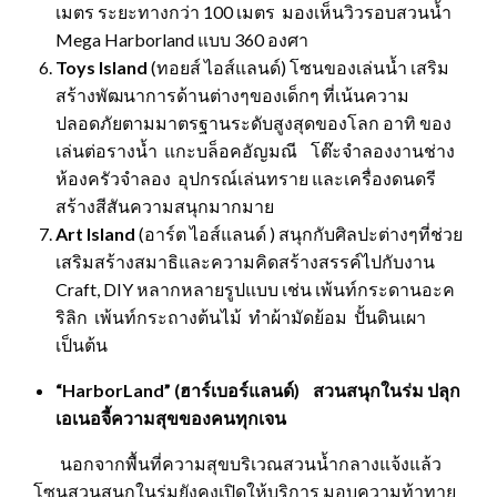
เมตร ระยะทางกว่า 100 เมตร มองเห็นวิวรอบสวนน้ำ
Mega Harborland แบบ 360 องศา
Toys Island
(ทอยส์ ไอส์แลนด์)
โซนของเล่นน้ำ เสริม
สร้างพัฒนาการด้านต่างๆของเด็กๆ ที่เน้นความ
ปลอดภัยตามมาตรฐานระดับสูงสุดของโลก อาทิ ของ
เล่นต่อรางน้ำ แกะบล็อคอัญมณี โต๊ะจำลองงานช่าง
ห้องครัวจำลอง อุปกรณ์เล่นทราย และเครื่องดนดรี
สร้างสีสันความสนุกมากมาย
Art Island
(อาร์ต ไอส์แลนด์ ) สนุกกับศิลปะต่างๆที่ช่วย
เสริมสร้างสมาธิและความคิดสร้างสรรค์ไปกับงาน
Craft, DIY หลากหลายรูปแบบ เช่น เพ้นท์กระดานอะค
ริลิก เพ้นท์กระถางต้นไม้ ทำผ้ามัดย้อม ปั้นดินเผา
เป็นต้น
“HarborLand” (ฮาร์เบอร์แลนด์) สวนสนุกในร่ม ปลุก
เอเนอจี้ความสุขของคนทุกเจน
นอกจากพื้นที่ความสุขบริเวณสวนน้ำกลางแจ้งแล้ว
โซนสวนสนุกในร่มยังคงเปิดให้บริการ มอบความท้าทาย