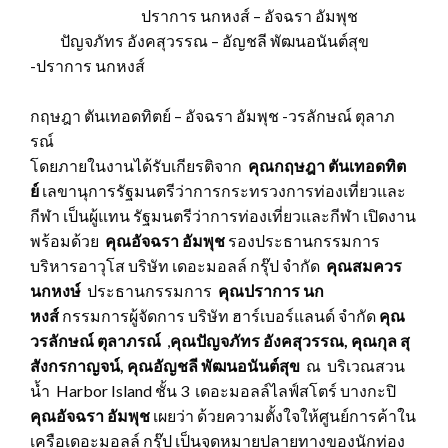
ปราการ นกหงส์ – อัจฉรา อัมพุช
ปัญจภัทร อังคสุวรรณ – อัญชลี พัฒนอนันต์สุข
-ปราการ นกหงส์
กฤษฎา ตันเทอดทิตย์ – อัจฉรา อัมพุช -วรลักษณ์ ตุลาภ
รณ์
โดยภายในงานได้รับเกียรติจาก
คุณกฤษฎา ตันเทอดทิต
ย์
เลขานุการรัฐมนตรีว่าการกระทรวงการท่องเที่ยวและ
กีฬา เป็นผู้แทน รัฐมนตรีว่าการท่องเที่ยวและกีฬา
เปิดงาน
พร้อมด้วย
คุณอัจฉรา อัมพุช
รองประธานกรรมการ
บริหารอาวุโส บริษัท เดอะมอลล์ กรุ๊ป จำกัด
คุณสมควร
นกหงษ์
ประธานกรรมการ
คุณปราการ นก
หงส์
กรรมการผู้จัดการ บริษัท ฮาร์เบอร์แลนด์ จำกัด
คุณ
วรลักษณ์ ตุลาภรณ์
,
คุณปัญจภัทร อังคสุวรรณ, คุณกุล สุ
สังกรกาญจน์, คุณอัญชลี พัฒนอนันต์สุข
ณ บริเวณสวน
น้ำ Harbor Island ชั้น 3
เดอะมอลล์ไลฟ์สโตร์ บางกะปิ
คุณอัจฉรา อัมพุช
เผยว่า ด้วยความตั้งใจให้ศูนย์การค้าใน
เครือเดอะมอลล์ กรุ๊ป เป็นจุดหมายปลายทางของนักท่อง