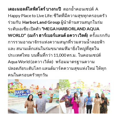
เดอะมอลล์ไลฟ์สโตร์ บางกะปิ
ตอกย้ำคอนเซปต์
A
Happy Place to Live Life: ชีวิตที่มีความสุขทุกครอบครัว
ร่วมกับ
HarborLand Group
ผู้นำด้านสวนสนุกในร่ม
ระดับเอเชีย เปิดตัว
“MEGA HARBORLAND AQUA
WORLD” (เมก้า ฮาร์เบอร์แลนด์ อควา เวิลด์)
ครั้งแรกกับ
การรวมอาณาจักรแห่งความสนุกที่รวมสวนน้ำลอยฟ้า
และ สนามเด็กเล่นในร่มขนาดมหึมายิ่งใหญ่ที่สุดใน
ประเทศไทย บนพื้นที่กว่า 11,000 ตร.ม. ในคอนเซปต์
Aqua World (อควา เวิล์ด) พร้อมมาตรฐานความ
ปลอดภัยระดับโลก แลนด์มาร์คความสุขแห่งใหม่ ให้ทุก
คนในครอบครัวทุกวัน