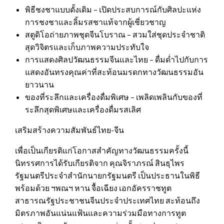
พิธีชงชาแบบดั้งเดิม – เปิดประสบการณ์กับศิลปะแห่ง
การชงชาและลิ้มรสชาแท้จากผู้เชี่ยวชาญ
สตูดิโอถ่ายภาพชุดจีนโบราณ – สวมใส่ชุดประจำชาติ
สุดวิจิตรและเก็บภาพความประทับใจ
การแสดงศิลปวัฒนธรรมจีนและไทย – ดื่มด่ำไปกับการ
แสดงอันทรงคุณค่าที่สะท้อนมรดกทางวัฒนธรรมอัน
ยาวนาน
ของที่ระลึกและเครื่องดื่มพิเศษ – เพลิดเพลินกับของที่
ระลึกสุดพิเศษและเครื่องดื่มรสเลิศ
เสริมสร้างความสัมพันธ์ไทย-จีน
เพื่อเป็นเกียรติแก่โอกาสสำคัญทางวัฒนธรรมครั้งนี้
นิทรรศการได้รับเกียรติจาก คุณจิราภรณ์ สินธุไพร
รัฐมนตรีประจำสำนักนายกรัฐมนตรี เป็นประธานในพิธี
พร้อมด้วย ฯพณฯ หาน จื้อเฉียง เอกอัครราชทูต
สาธารณรัฐประชาชนจีนประจำประเทศไทย สะท้อนถึง
มิตรภาพอันแน่นแฟ้นและความร่วมมือทางการทูต