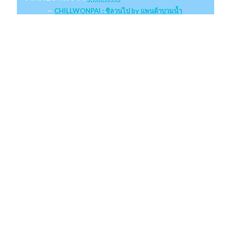
CHILLWONPAI : ชิลวนไป by แพนด้าบวมน้ำ