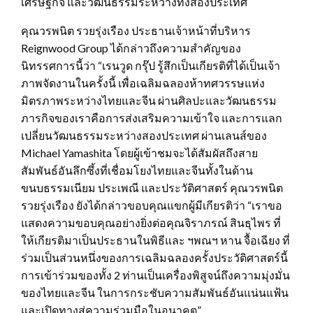
เศรษฐกิจ และวัฒนธรรมระหว่างทั้งสองประเทศ
คุณวรพนิต รวยรุ่งเรือง ประธานเจ้าหน้าที่บริหาร
Reignwood Group ได้กล่าวถึงความสำคัญของ
นิทรรศการนี้ว่า “เรนวูด กรุ๊ป รู้สึกเป็นเกียรติที่ได้เป็นเจ้า
ภาพจัดงานในครั้งนี้ เพื่อเฉลิมฉลองห้าทศวรรษแห่ง
มิตรภาพระหว่างไทยและจีน ผ่านศิลปะและวัฒนธรรม
ภารกิจของเราคือการส่งเสริมความเข้าใจ และการแลก
เปลี่ยนวัฒนธรรมระหว่างสองประเทศ ผ่านเลนส์ของ
Michael Yamashita โดยผู้เข้าชมจะได้สัมผัสถึงสาย
สัมพันธ์อันลึกซึ้งที่เชื่อมโยงไทยและจีนทั้งในด้าน
ขนบธรรมเนียม ประเพณี และประวัติศาสตร์ คุณวรพนิต
รวยรุ่งเรือง ยังได้กล่าวขอบคุณแขกผู้มีเกียรติว่า “เราขอ
แสดงความขอบคุณอย่างยิ่งต่อคุณจิราภรณ์ สินธุไพร ที่
ให้เกียรติมาเป็นประธานในพิธีและ ฯพณฯ หาน จื้อเฉียง ที่
ร่วมเป็นส่วนหนึ่งของการเฉลิมฉลองครั้งประวัติศาสตร์นี้
การเข้าร่วมของทั้ง 2 ท่านเป็นเครื่องพิสูจน์ถึงความมุ่งมั่น
ของไทยและจีน ในการกระชับความสัมพันธ์อันแน่นแฟ้น
และเปิดทางสู่ความร่วมมือในอนาคต”