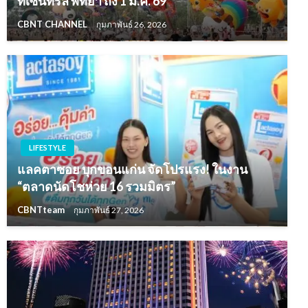
ที่เซ็นทรัล พัทยา ถึง 1 มี.ค. 69
CBNT CHANNEL
กุมภาพันธ์ 26, 2026
LIFESTYLE
แลคตาซอย บุกขอนแก่น จัดโปรแรง! ในงาน
“ตลาดนัดโชห่วย 16 รวมมิตร”
CBNTteam
กุมภาพันธ์ 27, 2026