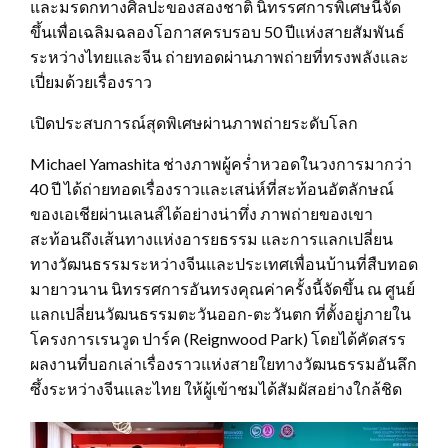
และมรดกทางศิลปะของสองชาติ นิทรรศการพิเศษนี้จัด
ขึ้นเพื่อเฉลิมฉลองโอกาสครบรอบ 50 ปีแห่งสายสัมพันธ์
ระหว่างไทยและจีน ถ่ายทอดผ่านภาพถ่ายที่ทรงพลังและ
เปี่ยมด้วยเรื่องราว
เปิดประสบการณ์สุดพิเศษผ่านภาพถ่ายระดับโลก
Michael Yamashita ช่างภาพผู้คร่ำหวอดในวงการมากว่า
40 ปี ได้ถ่ายทอดเรื่องราวและเสน่ห์ที่สะท้อนอัตลักษณ์
ของเอเชียผ่านเลนส์ได้อย่างน่าทึ่ง ภาพถ่ายของเขา
สะท้อนถึงเส้นทางแห่งอารยธรรม และการแลกเปลี่ยน
ทางวัฒนธรรมระหว่างจีนและประเทศเพื่อนบ้านที่สืบทอด
มายาวนาน นิทรรศการอันทรงคุณค่าครั้งนี้จัดขึ้น ณ ศูนย์
แลกเปลี่ยนวัฒนธรรมตะวันออก-ตะวันตก ที่ตั้งอยู่ภายใน
โครงการเรนวูด ปาร์ค (Reignwood Park) โดยได้คัดสรร
ผลงานที่บอกเล่าเรื่องราวแห่งสายใยทางวัฒนธรรมอันลึก
ซึ้งระหว่างจีนและไทย ให้ผู้เข้าชมได้สัมผัสอย่างใกล้ชิด