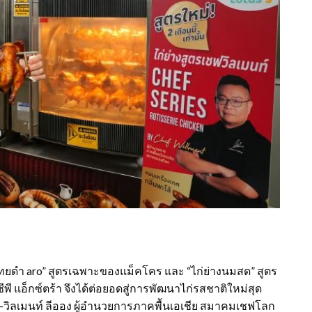
ไทยดำ aro” สูตรเฉพาะของแม็คโคร และ “ไก่ย่างนมสด” สูตร
ซีพี แอ็กซ์ตร้า จึงได้ต่อยอดสู่การพัฒนาไก่รสชาติใหม่สุด
์-วิลเมนท์ ลีออง ผู้อำนวยการภาคพื้นเอเชีย สมาคมเชฟโลก