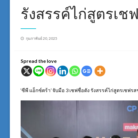
รังสรรค์ไก่สูตรเช
Posted
กุมภาพันธ์ 20, 2025
on
Spread the love
‘ซีพี แอ็กซ์ตร้า’ จับมือ 3 เชฟชื่อดัง รังสรรค์ไก่สูตรเชฟรส