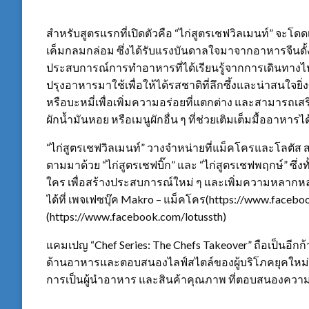
สำหรับสูตรแรกที่เปิดตัวคือ “ไก่สูตรเชฟวิลเมนท์” จะโ
เค็มกลมกล่อม ซึ่งได้รับแรงบันดาลใจมาจากอาหารจีนดั้งเ
ประสบการณ์การทำอาหารที่ได้เรียนรู้จากการเดินทางไป
ปรุงอาหารมาใช้เพื่อให้ได้รสชาติที่ลึกซึ้งและน่าสนใจยิ
หรือบะหมี่เพื่อเพิ่มความอร่อยที่แตกต่าง และสามารถเสร
ผักน้ำมันหอย หรือเมนูผักอื่น ๆ ที่ช่วยเติมเต็มมื้ออาหารไ
“ไก่สูตรเชฟวิลเมนท์” วางจำหน่ายที่แม็คโครและโลตัส สา
ตามมาด้วย “ไก่สูตรเชฟบิ๊ก” และ “ไก่สูตรเชฟพฤกษ์” ซึ่ง
ใคร เพื่อสร้างประสบการณ์ใหม่ ๆ และเพิ่มความหลากหลา
ได้ที่ เพจเฟซบุ๊ค Makro – แม็คโคร(https://www.faceb
(https://www.facebook.com/lotussth)
แคมเปญ “Chef Series: The Chefs Takeover” ถือเป็นอีก
ด้านอาหารและตอบสนองไลฟ์สไตล์ของผู้บริโภคยุคใหม่ท
การเป็นผู้นำอาหาร และสินค้าคุณภาพ ที่ตอบสนองความต