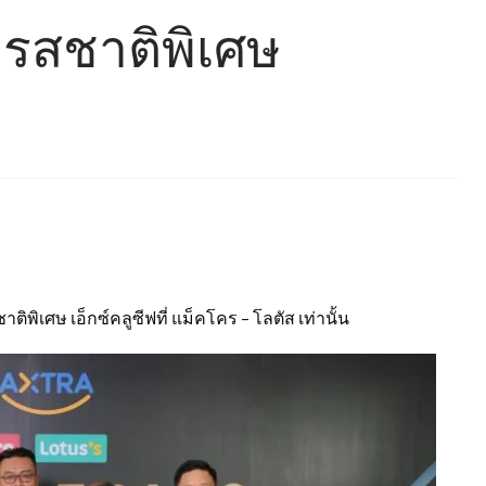
ฟรสชาติพิเศษ
ชาติพิเศษ เอ็กซ์คลูซีฟที่ แม็คโคร – โลตัส เท่านั้น