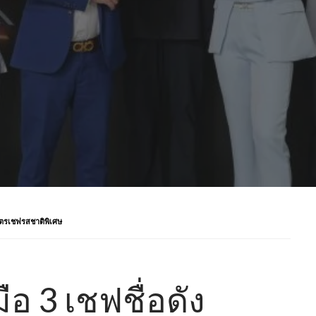
ก่สูตรเชฟรสชาติพิเศษ
มือ 3 เชฟชื่อดัง