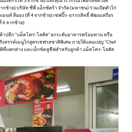
งค์กร (ที่ 3 จากซ้าย) และคุณวรวรรณ เพียรลิขิตวงศ์
กซ้าย) บริษัท ซีพี แอ็กซ์ตร้า จำกัด (มหาชน) ร่วมเปิดตัวไก่
มนท์ ลีออง (ที่ 4 จากซ้าย) เชฟบิ๊ก-อรรถสิทธิ์ พัฒนเสถียร
่ 6 จากซ้าย)
้าส่งค้าปลีก “แม็คโคร-โลตัส” ยกระดับอาหารพร้อมทาน หรือ
ัง รังสรรค์เมนูไก่สูตรเชฟรสชาติพิเศษ ภายใต้แคมเปญ “Chef
ที่แตกต่าง และเอ็กซ์คลูซีฟสำหรับลูกค้า แม็คโคร-โลตัส