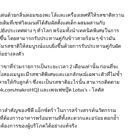
ดดเด่นด้วยกลิ่นหอมของพะโล้และเครื่องเทศที่ให้รสชาติหวาน
ดิมที่เชฟวิลเมนท์ได้สัมผัสตั้งแต่เด็ก ผสมผสานกับ
ยังประเทศต่าง ๆ ทั่วโลก พร้อมทั้งนำเทคนิคพิเศษในการ
่งขึ้น โดยสามารถรับประทานคู่กับข้าวสวยร้อน ๆ ข้าวมัน
ิมรสชาติให้สมบูรณ์แบบยิ่งขึ้นด้วยการรับประทานคู่กับผัด
ด้อย่างลงตัว
ขาที่ร่วมรายการเป็นระยะเวลา 2 เดือนเท่านั้น ก่อนที่จะ
ทั้งสองเมนูจะมีรสชาติพิเศษและเอกลักษณ์เฉพาะตัวที่ไม่ซ้ำ
ยให้กับลูกค้า ซึ่งจะเป็นรสชาติอะไรนั้น สามารถติดตาม
ook.com/makroHQ) และเพจเฟซบุ๊ค Lotus’s – โลตัส
ก้าวสำคัญของซีพี แอ็กซ์ตร้า ในการสร้างสรรค์นวัตกรรม
ี่ต้องการอาหารพร้อมทานที่ทั้งสะดวกและอร่อย ตอกย้ำ
้องการของผู้บริโภคได้อย่างแท้จริง