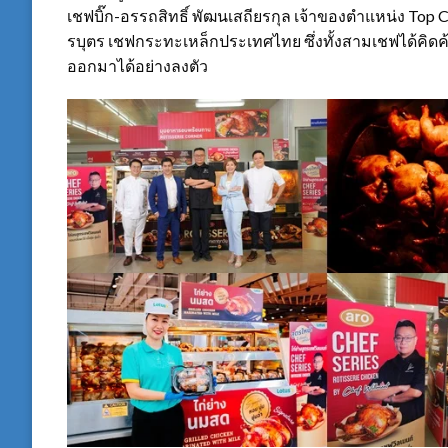
เชฟบิ๊ก-อรรถสิทธิ์ พัฒนเสถียรกุล เจ้าของตำแหน่ง Top
รบุตร เชฟกระทะเหล็กประเทศไทย ซึ่งทั้งสามเชฟได้คิด
ออกมาได้อย่างลงตัว