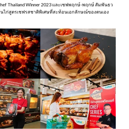
 Chef Thailand Winner 2023 และเชฟพฤกษ์-พฤกษ์ สัมพันธว
ค้นไก่สูตรเชฟรสชาติพิเศษที่สะท้อนเอกลักษณ์ของตนเอง