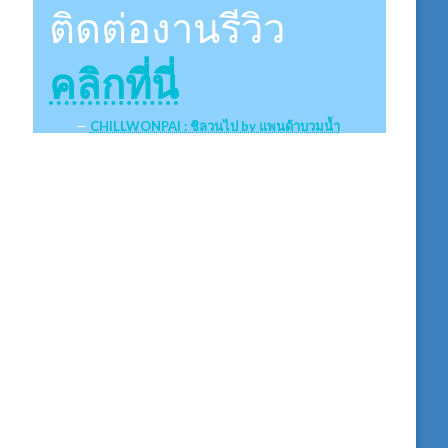
ติดต่องานรีวิว
คลิกที่นี่
CHILLWONPAI : ชิลวนไป by แพนด้าบวมน้ำ