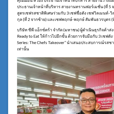
คุณฌอน หวอง ประธานเจ้าหน้าที่บริหาร สายงานวางแผนอ
ประธานเจ้าหน้าที่บริหาร สายงานทรานฟอร์เมชั่น (ที่ 5 จา
สูตรเชฟรสชาติพิเศษร่วมกับ 3 เชฟชื่อดัง เชฟวิลเมนท์-วิลเ
กุล (ที่ 2 จากซ้าย) และเชฟพฤกษ์-พฤกษ์ สัมพันธวรบุตร (ที
บริษัท ซีพี แอ็กซ์ตร้า จำกัด (มหาชน) ผู้ดำเนินธุรกิจค
Ready to Eat ให้ก้าวไปอีกขั้น ด้วยการจับมือกับ 3 เชฟด
Series: The Chefs Takeover” นำเสนอประสบการณ์รสชาติ
เท่านั้น