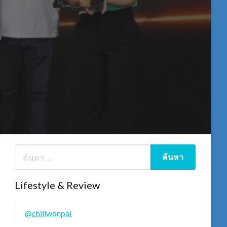
Lifestyle & Review
@chillwonpai