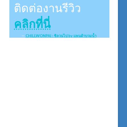
ติดต่องานรีวิว
คลิกที่นี่
CHILLWONPAI : ชิลวนไป by แพนด้าบวมน้ำ