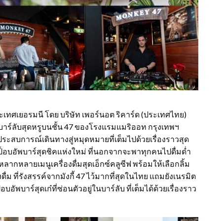
ระเทศเยอรมนี โดย บริษัท เพอร์นอต ริคาร์ด (ประเทศไทย)
 บาร์ลับสุดหรูบนชั้น 47 ของโรงแรมแมริออท กรุงเทพฯ
ะสบการณ์เดินทางสู่หมุดหมายที่เต็มไปด้วยเรื่องราวสุด
) ป็อบอัพบาร์สุดชิคแห่งใหม่ ที่นอกจากจะพาทุกคนไปดื่มด่ำ
หลากหลายเมนูเครื่องดื่มสุดเอ็กซ์คลูซีฟ พร้อมให้เลือกลิ้ม
ดื่ม ที่รังสรรค์จากมังกี้ 47 ไว้มากที่สุดในไทย แถมยังเนรมิต
พบาร์สุดเก๋ที่ซ่อนตัวอยู่ในบาร์ลับ ที่เต็มได้ด้วยเรื่องราว