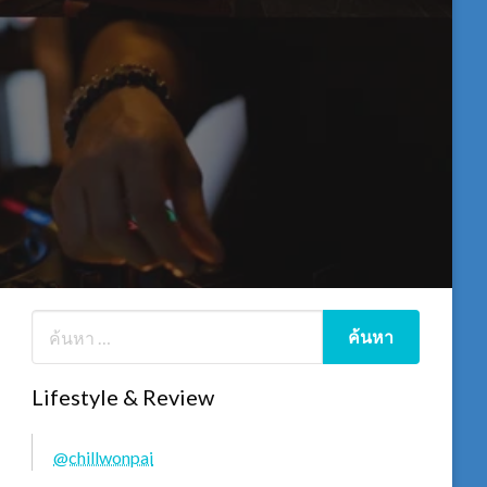
Lifestyle & Review
@chillwonpai