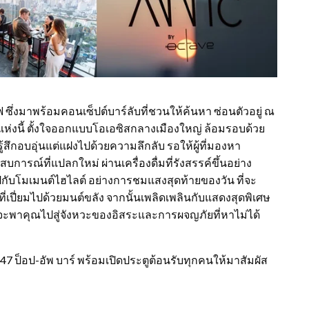
กเทฟ ซึ่งมาพร้อมคอนเซ็ปต์บาร์ลับที่ชวนให้ค้นหา ซ่อนตัวอยู่ ณ
่แห่งนี้ ตั้งใจออกแบบโอเอซิสกลางเมืองใหญ่ ล้อมรอบด้วย
้สึกอบอุ่นแต่แฝงไปด้วยความลึกลับ รอให้ผู้ที่มองหา
ารณ์ที่แปลกใหม่ ผ่านเครื่องดื่มที่รังสรรค์ขึ้นอย่าง
ปกับโมเมนต์ไฮไลต์ อย่างการชมแสงสุดท้ายของวัน ที่จะ
ที่เปี่ยมไปด้วยมนต์ขลัง จากนั้นเพลิดเพลินกับแสดงสุดพิเศษ
ที่จะพาคุณไปสู่จังหวะของอิสระและการผจญภัยที่หาไม่ได้
47 ป็อป-อัพ บาร์ พร้อมเปิดประตูต้อนรับทุกคนให้มาสัมผัส