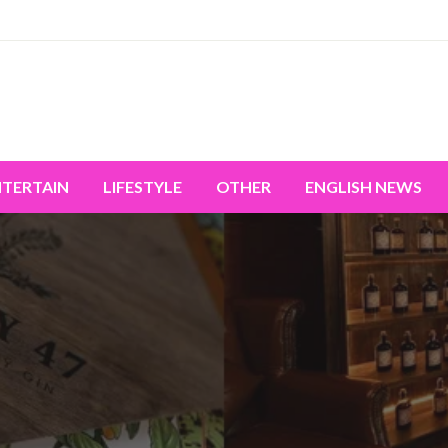
miss the world's movement.
NTERTAIN
LIFESTYLE
OTHER
ENGLISH NEWS