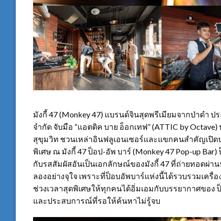
มังกี้ 47 (Monkey 47) แบรนด์จินสุดพรีเมียมจากป่าดำ ป
จำกัด จับมือ “แอตติค บาย อ็อกเทฟ” (ATTIC by Octave)
สุขุมวิท ชวนเหล่าอินฟลูเอนเซอร์และแขกคนสำคัญเปิดปร
พิเศษ ณ มังกี้ 47 ป็อป-อัพ บาร์ (Monkey 47 Pop-up Bar
กับรสสัมผัสอันเป็นเอกลักษณ์ของมังกี้ 47 ที่ถ่ายทอดผ่าน
ลองอย่างจุใจ เพราะที่ป็อบอัพบาร์แห่งนี้ได้รวบรวมเครื่อง
ช่วงเวลาสุดพิเศษให้ทุกคนได้อิ่มเอมกับบรรยากาศของ ป็อบอั
และประสบการณ์ที่รอให้ค้นหาไม่รู้จบ