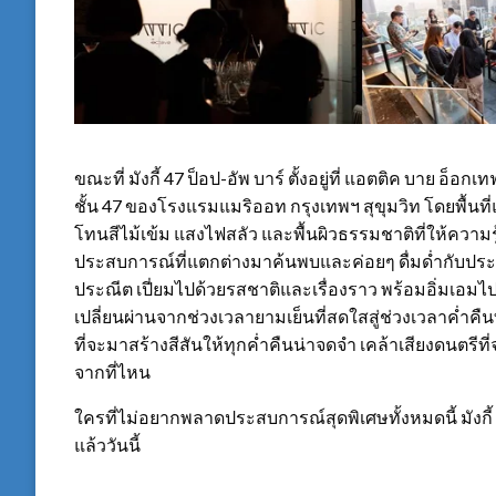
ขณะที่ มังกี้ 47 ป็อป-อัพ บาร์ ตั้งอยู่ที่ แอตติค บาย อ็อ
ชั้น 47 ของโรงแรมแมริออท กรุงเทพฯ สุขุมวิท โดยพื้นที
โทนสีไม้เข้ม แสงไฟสลัว และพื้นผิวธรรมชาติที่ให้ความรู
ประสบการณ์ที่แตกต่างมาค้นพบและค่อยๆ ดื่มด่ำกับประสบก
ประณีต เปี่ยมไปด้วยรสชาติและเรื่องราว พร้อมอิ่มเอมไ
เปลี่ยนผ่านจากช่วงเวลายามเย็นที่สดใสสู่ช่วงเวลาค่ำคืน
ที่จะมาสร้างสีสันให้ทุกค่ำคืนน่าจดจำ เคล้าเสียงดนตรี
จากที่ไหน
ใครที่ไม่อยากพลาดประสบการณ์สุดพิเศษทั้งหมดนี้ มังกี้ 
แล้ววันนี้