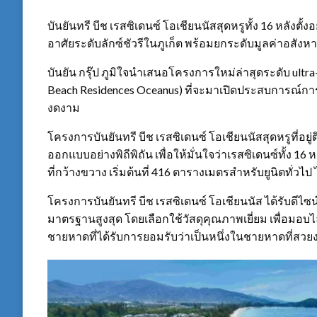
บันยันทรี บีช เรสซิเดนซ์ โอเชียนนัสสุดหรูทั้ง 16 หลังตั
อาศัยระดับลักซ์ชัวรีในภูเก็ต พร้อมยกระดับมูลค่าอสังหาริ
บันยัน กรุ๊ป ภูมิใจนำเสนอโครงการใหม่ล่าสุดระดับ ultra-
Beach Residences Oceanus) ที่จะมาเปิดประสบการณ์กา
งดงาม
โครงการบันยันทรี บีช เรสซิเดนซ์ โอเชียนนัสสุดหรูที่อ
ออกแบบอย่างพิถีพิถัน เพื่อให้มั่นใจว่าเรสซิเดนซ์ทั้ง 16 
ที่กว้างขวาง เริ่มต้นที่ 416 ตารางเมตรสำหรับยูนิตทั่ว
โครงการบันยันทรี บีช เรสซิเดนซ์ โอเชียนนัส ได้รับดี
มาตรฐานสูงสุด โดยเลือกใช้วัสดุคุณภาพเยี่ยม เพื่อมอบไ
ชายหาดที่ได้รับการยอมรับว่าเป็นหนึ่งในชายหาดที่สวย