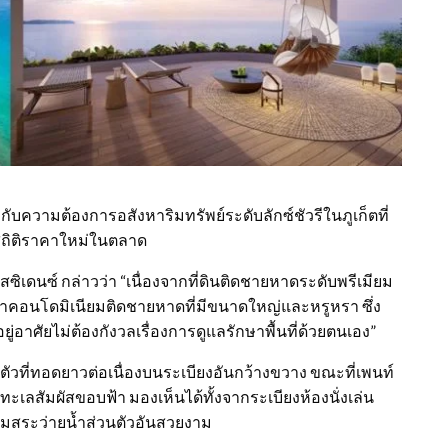
บความต้องการอสังหาริมทรัพย์ระดับลักซ์ชัวรีในภูเก็ตที่
างสถิติราคาใหม่ในตลาด
สซิเดนซ์ กล่าวว่า “เนื่องจากที่ดินติดชายหาดระดับพรีเมียม
พัฒนาคอนโดมิเนียมติดชายหาดที่มีขนาดใหญ่และหรูหรา ซึ่ง
้อยู่อาศัยไม่ต้องกังวลเรื่องการดูแลรักษาพื้นที่ด้วยตนเอง”
ตัวที่ทอดยาวต่อเนื่องบนระเบียงอันกว้างขวาง ขณะที่เพนท์
ทะเลสัมผัสขอบฟ้า มองเห็นได้ทั้งจากระเบียงห้องนั่งเล่น
มสระว่ายน้ำส่วนตัวอันสวยงาม