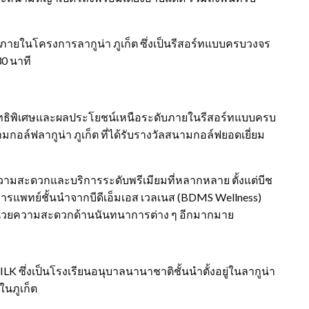
วนตัวภายในโครงการลากูน่า ภูเก็ต ซึ่งเป็นรีสอร์ทแบบครบวงจร
30 นาที
รับสิทธิพิเศษและผลประโยชน์เหนือระดับภายในรีสอร์ทแบบครบ
กอล์ฟลากูน่า ภูเก็ต ที่ได้รับรางวัลสนามกอล์ฟยอดเยี่ยม
ยความสะดวกและบริการระดับพรีเมียมที่หลากหลาย ตั้งแต่บีช
การแพทย์ชั้นนำจากบีดีเอ็มเอส เวลเนส (BDMS Wellness)
ำนวยความสะดวกด้านนันทนาการต่าง ๆ อีกมากมาย
SILK ซึ่งเป็นโรงเรียนอนุบาลนานาชาติชั้นนำตั้งอยู่ในลากูน่า
ในภูเก็ต