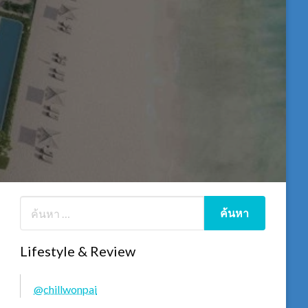
Lifestyle & Review
@chillwonpai