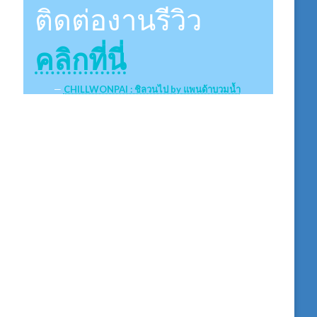
ติดต่องานรีวิว
คลิกที่นี่
CHILLWONPAI : ชิลวนไป by แพนด้าบวมน้ำ