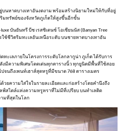
้งอยู่บนหาดบางเทาอันงดงาม พร้อมสร้างนิยามใหม่ให้กับที่อยู่
มทรัพย์ของจังหวัดภูเก็ตให้สูงขึ้นอีกขั้น
luxe บันยันทรี บีช เรสซิเดนซ์ โอเชียนนัส (Banyan Tree
รใช้ชีวิตริมทะเลอันเหนือระดับ บนชายหาดบางเทาอัน
ยู่ติดทะเลภายในโครงการระดับโลกลากูน่า ภูเก็ต ได้รับการ
หลังมีความพิเศษโดดเด่นทุกตารางนิ้ว ทุกยูนิตมีพื้นที่ใช้สอย
ไป ไปจนถึงเพนท์เฮาส์สุดหรูที่มีขนาด 768 ตารางเมตร
ไซน์ด้วยความใส่ใจในรายละเอียดและก่อสร้างโดยคำนึงถึง
ลฟ์สไตล์แห่งความหรูหราที่ไม่มีที่เปรียบ บนทำเลติด
งามที่สุดในโลก