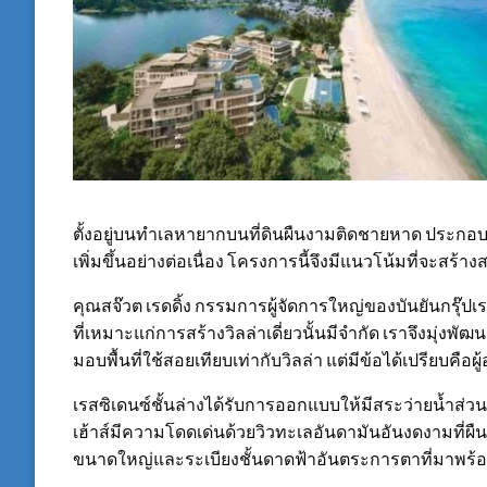
ตั้งอยู่บนทำเลหายากบนที่ดินผืนงามติดชายหาด ประกอบกั
เพิ่มขึ้นอย่างต่อเนื่อง โครงการนี้จึงมีแนวโน้มที่จะสร้
คุณสจ๊วต เรดดิ้ง กรรมการผู้จัดการใหญ่ของบันยันกรุ๊ปเร
ที่เหมาะแก่การสร้างวิลล่าเดี่ยวนั้นมีจำกัด เราจึงมุ่ง
มอบพื้นที่ใช้สอยเทียบเท่ากับวิลล่า แต่มีข้อได้เปรียบคือผู
เรสซิเดนซ์ชั้นล่างได้รับการออกแบบให้มีสระว่ายน้ำส่วน
เฮ้าส์มีความโดดเด่นด้วยวิวทะเลอันดามันอันงดงามที่ผืน
ขนาดใหญ่และระเบียงชั้นดาดฟ้าอันตระการตาที่มาพร้อ