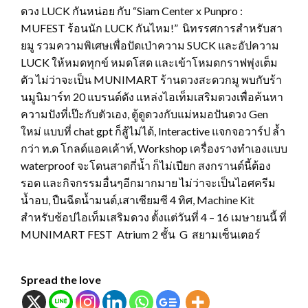
ดวง LUCK กันหน่อย กับ “Siam Center x Punpro :
MUFEST ร้อนนัก LUCK กันไหม!” นิทรรศการสำหรับสา
ยมู รวมความพิเศษเพื่อปัดเป่าความ SUCK และอัปความ
LUCK ให้หมดทุกข์ หมดโสด และเข้าโหมดกราฟพุ่งเต็ม
ตัว ไม่ว่าจะเป็น MUNIMART ร้านดวงสะดวกมู พบกับร้า
นมูนิมาร์ท 20 แบรนด์ดัง แหล่งไอเท็มเสริมดวงเพื่อค้นหา
ความปังที่เป๊ะกับตัวเอง, ตู้ดูดวงกับแม่หมอปันดวง Gen
ใหม่ แบบที่ chat gpt ก็สู้ไม่ได้, Interactive แจกจอวาร์ป ล้ำ
กว่า ท.ด โกลด์แอคเค้าท์, Workshop เครื่องรางทำเองแบบ
waterproof จะโดนสาดกี่น้ำ ก็ไม่เปียก สงกรานต์นี้ต้อง
รอด และกิจกรรมอื่นๆอีกมากมาย ไม่ว่าจะเป็นไอศครีม
น้ำอบ, ปืนฉีดน้ำมนต์,เสาเซียมซี 4 ทิศ, Machine Kit
สำหรับช้อปไอเท็มเสริมดวง ตั้งแต่วันที่ 4 – 16 เมษายนนี้ ที่
MUNIMART FEST Atrium 2 ชั้น G สยามเซ็นเตอร์
Spread the love