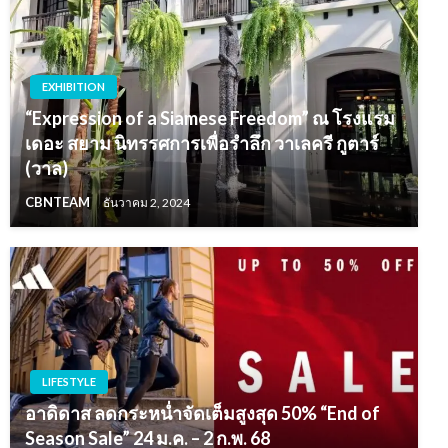
EXHIBITION
“Expression of a Siamese Freedom” ณ โรงแรม
เดอะ สยาม นิทรรศการเพื่อรำลึก วาเลครี กูตาร์
(วาล)
CBNTEAM
ธันวาคม 2, 2024
LIFESTYLE
อาดิดาส ลดกระหน่ำจัดเต็มสูงสุด 50% “End of
Season Sale” 24 ม.ค. – 2 ก.พ. 68