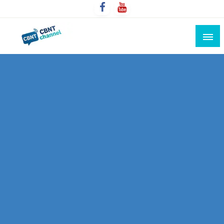
Skip
to
content
Connecting the world for you, clearer than ever. Never
CBNT CHANNEL
miss the world's movement.