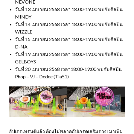
NEVONE
วันที่ 13 เมษายน 2568 เวลา 18:00-19:00 พบกับศิลปิน
MINDY
วันที่ 14 เมษายน 2568 เวลา 18:00-19:00 พบกับศิลปิน
WIZZLE
วันที่ 15 เมษายน 2568 เวลา 18:00-19:00 พบกับศิลปิน
D-NA
วันที่ 19 เมษายน 2568 เวลา 18:00-19:00 พบกับศิลปิน
GELBOYS
วันที่ 20 เมษายน 2568 เวลา18:00-19:00 พบกับศิลปิน
Phop – VJ – Dedee (Tia51)
อัปเดตเทรนด์แล้ว ต้องไม่พลาดอัปเกรดเสริมดวง! มาเพิ่ม