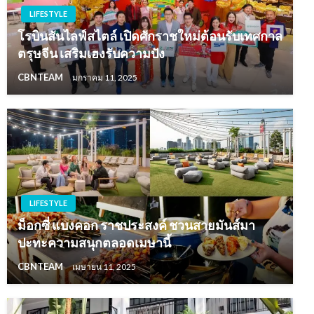
LIFESTYLE
โรบินสันไลฟ์สไตล์ เปิดศักราชใหม่ต้อนรับเทศกาล
ตรุษจีน เสริมเฮงรับความปัง
CBNTEAM
มกราคม 11, 2025
LIFESTYLE
ม็อกซี่ แบงคอก ราชประสงค์ ชวนสายมันส์มา
ปะทะความสนุกตลอดเมษานี้
CBNTEAM
เมษายน 11, 2025